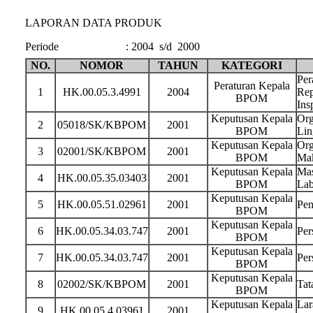
LAPORAN DATA PRODUK
Periode
:
2004 s/d 2000
NO.
NOMOR
TAHUN
KATEGORI
Per
Peraturan Kepala
1
HK.00.05.3.4991
2004
Rep
BPOM
Ins
Keputusan Kepala
Org
2
05018/SK/KBPOM
2001
BPOM
Lin
Keputusan Kepala
Org
3
02001/SK/KBPOM
2001
BPOM
Ma
Keputusan Kepala
Mas
4
HK.00.05.35.03403
2001
BPOM
Lab
Keputusan Kepala
5
HK.00.05.51.02961
2001
Pen
BPOM
Keputusan Kepala
6
HK.00.05.34.03.747
2001
Per
BPOM
Keputusan Kepala
7
HK.00.05.34.03.747
2001
Per
BPOM
Keputusan Kepala
8
02002/SK/KBPOM
2001
Tat
BPOM
Keputusan Kepala
Lar
9
HK.00.05.4.03961
2001