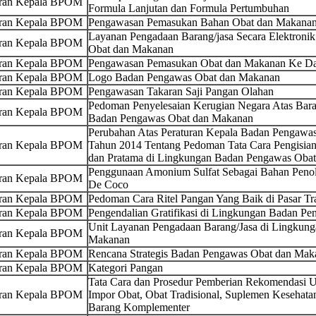
uran Kepala BPOM
Formula Lanjutan dan Formula Pertumbuhan
uran Kepala BPOM
Pengawasan Pemasukan Bahan Obat dan Makanan 
Layanan Pengadaan Barang/jasa Secara Elektroni
uran Kepala BPOM
Obat dan Makanan
uran Kepala BPOM
Pengawasan Pemasukan Obat dan Makanan Ke Dal
uran Kepala BPOM
Logo Badan Pengawas Obat dan Makanan
uran Kepala BPOM
Pengawasan Takaran Saji Pangan Olahan
Pedoman Penyelesaian Kerugian Negara Atas Bara
uran Kepala BPOM
Badan Pengawas Obat dan Makanan
Perubahan Atas Peraturan Kepala Badan Pengaw
uran Kepala BPOM
Tahun 2014 Tentang Pedoman Tata Cara Pengisian
dan Pratama di Lingkungan Badan Pengawas Oba
Penggunaan Amonium Sulfat Sebagai Bahan Penol
uran Kepala BPOM
De Coco
uran Kepala BPOM
Pedoman Cara Ritel Pangan Yang Baik di Pasar Tra
uran Kepala BPOM
Pengendalian Gratifikasi di Lingkungan Badan P
Unit Layanan Pengadaan Barang/Jasa di Lingkun
uran Kepala BPOM
Makanan
uran Kepala BPOM
Rencana Strategis Badan Pengawas Obat dan Ma
uran Kepala BPOM
Kategori Pangan
Tata Cara dan Prosedur Pemberian Rekomendasi U
uran Kepala BPOM
Impor Obat, Obat Tradisional, Suplemen Kesehata
Barang Komplementer