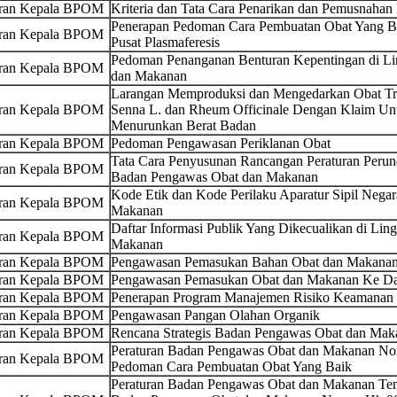
uran Kepala BPOM
Kriteria dan Tata Cara Penarikan dan Pemusnahan
Penerapan Pedoman Cara Pembuatan Obat Yang Bai
uran Kepala BPOM
Pusat Plasmaferesis
Pedoman Penanganan Benturan Kepentingan di L
uran Kepala BPOM
dan Makanan
Larangan Memproduksi dan Mengedarkan Obat Tr
uran Kepala BPOM
Senna L. dan Rheum Officinale Dengan Klaim U
Menurunkan Berat Badan
uran Kepala BPOM
Pedoman Pengawasan Periklanan Obat
Tata Cara Penyusunan Rancangan Peraturan Peru
uran Kepala BPOM
Badan Pengawas Obat dan Makanan
Kode Etik dan Kode Perilaku Aparatur Sipil Neg
uran Kepala BPOM
Makanan
Daftar Informasi Publik Yang Dikecualikan di L
uran Kepala BPOM
Makanan
uran Kepala BPOM
Pengawasan Pemasukan Bahan Obat dan Makanan
uran Kepala BPOM
Pengawasan Pemasukan Obat dan Makanan Ke Dal
uran Kepala BPOM
Penerapan Program Manajemen Risiko Keamanan P
uran Kepala BPOM
Pengawasan Pangan Olahan Organik
uran Kepala BPOM
Rencana Strategis Badan Pengawas Obat dan Ma
Peraturan Badan Pengawas Obat dan Makanan No
uran Kepala BPOM
Pedoman Cara Pembuatan Obat Yang Baik
Peraturan Badan Pengawas Obat dan Makanan Ten