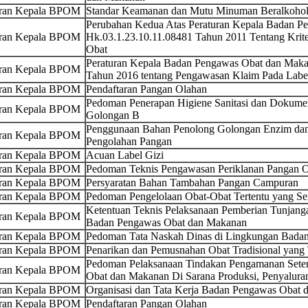
uran Kepala BPOM
Standar Keamanan dan Mutu Minuman Beralkoho
Perubahan Kedua Atas Peraturan Kepala Badan 
uran Kepala BPOM
Hk.03.1.23.10.11.08481 Tahun 2011 Tentang Kriter
Obat
Peraturan Kepala Badan Pengawas Obat dan Maka
uran Kepala BPOM
Tahun 2016 tentang Pengawasan Klaim Pada Label
uran Kepala BPOM
Pendaftaran Pangan Olahan
Pedoman Penerapan Higiene Sanitasi dan Dokumen
uran Kepala BPOM
Golongan B
Penggunaan Bahan Penolong Golongan Enzim dan
uran Kepala BPOM
Pengolahan Pangan
uran Kepala BPOM
Acuan Label Gizi
uran Kepala BPOM
Pedoman Teknis Pengawasan Periklanan Pangan 
uran Kepala BPOM
Persyaratan Bahan Tambahan Pangan Campuran
uran Kepala BPOM
Pedoman Pengelolaan Obat-Obat Tertentu yang Se
Ketentuan Teknis Pelaksanaan Pemberian Tunjang
uran Kepala BPOM
Badan Pengawas Obat dan Makanan
uran Kepala BPOM
Pedoman Tata Naskah Dinas di Lingkungan Bada
uran Kepala BPOM
Penarikan dan Pemusnahan Obat Tradisional yang
Pedoman Pelaksanaan Tindakan Pengamanan Sete
uran Kepala BPOM
Obat dan Makanan Di Sarana Produksi, Penyalura
uran Kepala BPOM
Organisasi dan Tata Kerja Badan Pengawas Obat
uran Kepala BPOM
Pendaftaran Pangan Olahan