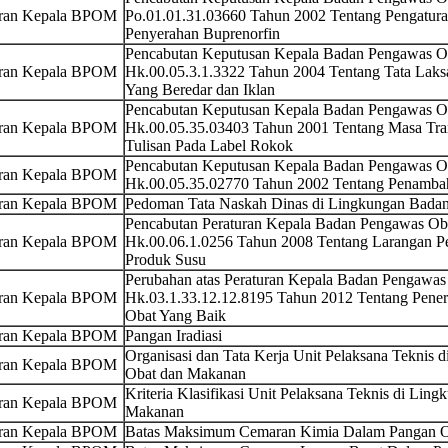
uran Kepala BPOM
Po.01.01.31.03660 Tahun 2002 Tentang Pengatura
Penyerahan Buprenorfin
Pencabutan Keputusan Kepala Badan Pengawas 
uran Kepala BPOM
Hk.00.05.3.1.3322 Tahun 2004 Tentang Tata Lak
Yang Beredar dan Iklan
Pencabutan Keputusan Kepala Badan Pengawas 
uran Kepala BPOM
Hk.00.05.35.03403 Tahun 2001 Tentang Masa Tran
Tulisan Pada Label Rokok
Pencabutan Keputusan Kepala Badan Pengawas 
uran Kepala BPOM
Hk.00.05.35.02770 Tahun 2002 Tentang Penambah
uran Kepala BPOM
Pedoman Tata Naskah Dinas di Lingkungan Bada
Pencabutan Peraturan Kepala Badan Pengawas O
uran Kepala BPOM
Hk.00.06.1.0256 Tahun 2008 Tentang Larangan 
Produk Susu
Perubahan atas Peraturan Kepala Badan Pengawa
uran Kepala BPOM
Hk.03.1.33.12.12.8195 Tahun 2012 Tentang Pene
Obat Yang Baik
uran Kepala BPOM
Pangan Iradiasi
Organisasi dan Tata Kerja Unit Pelaksana Teknis
uran Kepala BPOM
Obat dan Makanan
Kriteria Klasifikasi Unit Pelaksana Teknis di Li
uran Kepala BPOM
Makanan
uran Kepala BPOM
Batas Maksimum Cemaran Kimia Dalam Pangan O