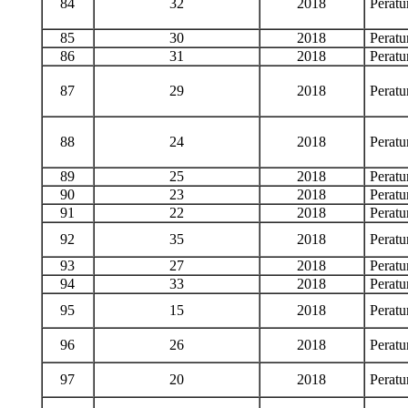
84
32
2018
Perat
85
30
2018
Perat
86
31
2018
Perat
87
29
2018
Perat
88
24
2018
Perat
89
25
2018
Perat
90
23
2018
Perat
91
22
2018
Perat
92
35
2018
Perat
93
27
2018
Perat
94
33
2018
Perat
95
15
2018
Perat
96
26
2018
Perat
97
20
2018
Perat