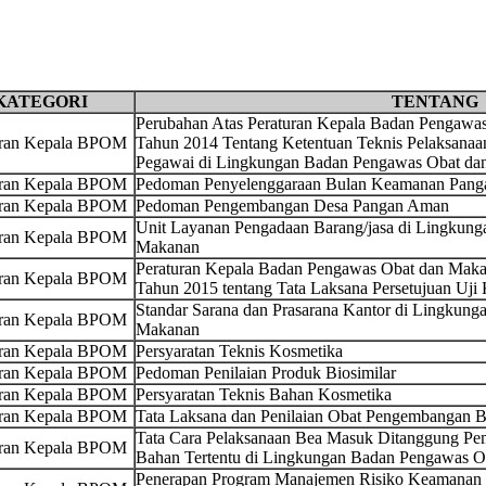
KATEGORI
TENTANG
Perubahan Atas Peraturan Kepala Badan Pengaw
uran Kepala BPOM
Tahun 2014 Tentang Ketentuan Teknis Pelaksanaa
Pegawai di Lingkungan Badan Pengawas Obat da
uran Kepala BPOM
Pedoman Penyelenggaraan Bulan Keamanan Panga
uran Kepala BPOM
Pedoman Pengembangan Desa Pangan Aman
Unit Layanan Pengadaan Barang/jasa di Lingkun
uran Kepala BPOM
Makanan
Peraturan Kepala Badan Pengawas Obat dan Maka
uran Kepala BPOM
Tahun 2015 tentang Tata Laksana Persetujuan Uji 
Standar Sarana dan Prasarana Kantor di Lingkun
uran Kepala BPOM
Makanan
uran Kepala BPOM
Persyaratan Teknis Kosmetika
uran Kepala BPOM
Pedoman Penilaian Produk Biosimilar
uran Kepala BPOM
Persyaratan Teknis Bahan Kosmetika
uran Kepala BPOM
Tata Laksana dan Penilaian Obat Pengembangan B
Tata Cara Pelaksanaan Bea Masuk Ditanggung Pem
uran Kepala BPOM
Bahan Tertentu di Lingkungan Badan Pengawas 
Penerapan Program Manajemen Risiko Keamanan Pa