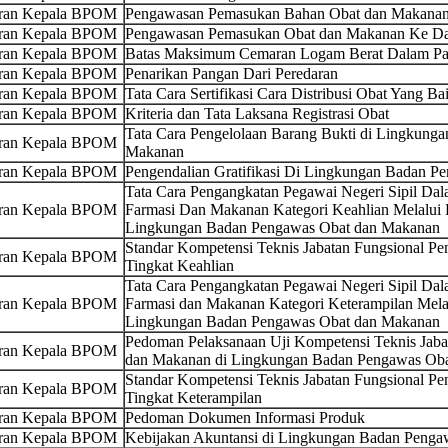
uran Kepala BPOM
Pengawasan Pemasukan Bahan Obat dan Makanan
uran Kepala BPOM
Pengawasan Pemasukan Obat dan Makanan Ke Dal
uran Kepala BPOM
Batas Maksimum Cemaran Logam Berat Dalam Pa
uran Kepala BPOM
Penarikan Pangan Dari Peredaran
uran Kepala BPOM
Tata Cara Sertifikasi Cara Distribusi Obat Yang Ba
uran Kepala BPOM
Kriteria dan Tata Laksana Registrasi Obat
Tata Cara Pengelolaan Barang Bukti di Lingkung
uran Kepala BPOM
Makanan
uran Kepala BPOM
Pengendalian Gratifikasi Di Lingkungan Badan 
Tata Cara Pengangkatan Pegawai Negeri Sipil Da
uran Kepala BPOM
Farmasi Dan Makanan Kategori Keahlian Melalui P
Lingkungan Badan Pengawas Obat dan Makanan
Standar Kompetensi Teknis Jabatan Fungsional P
uran Kepala BPOM
Tingkat Keahlian
Tata Cara Pengangkatan Pegawai Negeri Sipil Da
uran Kepala BPOM
Farmasi dan Makanan Kategori Keterampilan Melal
Lingkungan Badan Pengawas Obat dan Makanan
Pedoman Pelaksanaan Uji Kompetensi Teknis Jaba
uran Kepala BPOM
dan Makanan di Lingkungan Badan Pengawas Ob
Standar Kompetensi Teknis Jabatan Fungsional P
uran Kepala BPOM
Tingkat Keterampilan
uran Kepala BPOM
Pedoman Dokumen Informasi Produk
uran Kepala BPOM
Kebijakan Akuntansi di Lingkungan Badan Peng