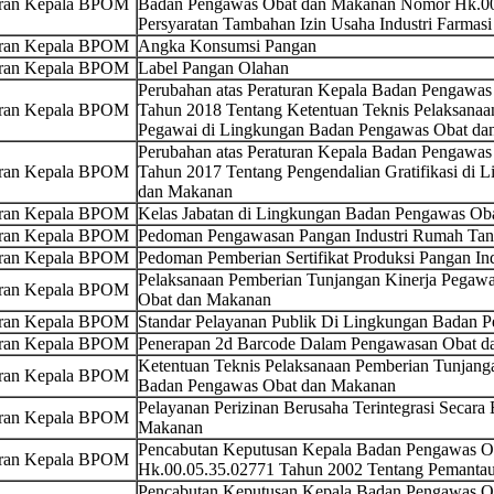
uran Kepala BPOM
Badan Pengawas Obat dan Makanan Nomor Hk.00.
Persyaratan Tambahan Izin Usaha Industri Farmasi
uran Kepala BPOM
Angka Konsumsi Pangan
uran Kepala BPOM
Label Pangan Olahan
Perubahan atas Peraturan Kepala Badan Pengawa
uran Kepala BPOM
Tahun 2018 Tentang Ketentuan Teknis Pelaksanaa
Pegawai di Lingkungan Badan Pengawas Obat da
Perubahan atas Peraturan Kepala Badan Pengawa
uran Kepala BPOM
Tahun 2017 Tentang Pengendalian Gratifikasi di
dan Makanan
uran Kepala BPOM
Kelas Jabatan di Lingkungan Badan Pengawas Ob
uran Kepala BPOM
Pedoman Pengawasan Pangan Industri Rumah Ta
uran Kepala BPOM
Pedoman Pemberian Sertifikat Produksi Pangan I
Pelaksanaan Pemberian Tunjangan Kinerja Pegaw
uran Kepala BPOM
Obat dan Makanan
uran Kepala BPOM
Standar Pelayanan Publik Di Lingkungan Badan 
uran Kepala BPOM
Penerapan 2d Barcode Dalam Pengawasan Obat d
Ketentuan Teknis Pelaksanaan Pemberian Tunjang
uran Kepala BPOM
Badan Pengawas Obat dan Makanan
Pelayanan Perizinan Berusaha Terintegrasi Secara 
uran Kepala BPOM
Makanan
Pencabutan Keputusan Kepala Badan Pengawas 
uran Kepala BPOM
Hk.00.05.35.02771 Tahun 2002 Tentang Pemantau
Pencabutan Keputusan Kepala Badan Pengawas 