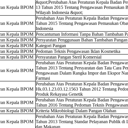
&quot;Perubahan Atas Peraturan Kepala Badan 
uran Kepala BPOM
13 Tahun 2015 Tentang Pengawasan Pemasukan 
Wilayah Indonesia &quot;
Perubahan Atas Peraturan Kepala Badan Pengaw
uran Kepala BPOM
Tahun 2015 Tentang Pengawasan Pemasukan Oba
Indonesia
uran Kepala BPOM
Pencantuman Informasi Tanpa Bahan Tambahan Pa
uran Kepala BPOM
Persyaratan Penggunaan Bahan Tambahan Pangan 
uran Kepala BPOM
Kategori Pangan
uran Kepala BPOM
Pedoman Teknis Pengawasan Iklan Kosmetika
uran Kepala BPOM
Persyaratan Pangan Steril Komersial
Perubahan Atas Peraturan Kepala Badan Pengaw
Tahun 2013 Tentang Persyaratan dan Tata Cara Pe
uran Kepala BPOM
Pengawasan Dalam Rangka Impor dan Ekspor Narko
Farmasi
Perubahan Atas Peraturan Kepala Badan Pengaw
uran Kepala BPOM
Hk.03.1.23.03.12.1563 Tahun 2012 Tentang Ped
Produk Rekayasa Genetik
Perubahan Atas Peraturan Kepala Badan Pengaw
uran Kepala BPOM
Tahun 2016 Tentang Pedoman Teknis Pengawasan 
uran Kepala BPOM
Kriteria Mikrobiologi Dalam Pangan Olahan
Perubahan Atas Peraturan Kepala Badan Pengaw
uran Kepala BPOM
Tahun 2013 Tentang Standar Pelayanan Publik d
dan Makanan