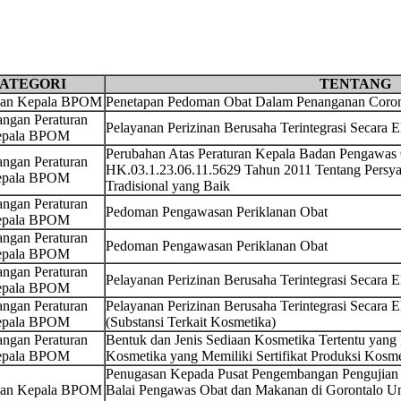
ATEGORI
TENTANG
san Kepala BPOM
Penetapan Pedoman Obat Dalam Penanganan Corona
ngan Peraturan
Pelayanan Perizinan Berusaha Terintegrasi Secara 
pala BPOM
Perubahan Atas Peraturan Kepala Badan Pengawa
ngan Peraturan
HK.03.1.23.06.11.5629 Tahun 2011 Tentang Persya
pala BPOM
Tradisional yang Baik
ngan Peraturan
Pedoman Pengawasan Periklanan Obat
pala BPOM
ngan Peraturan
Pedoman Pengawasan Periklanan Obat
pala BPOM
ngan Peraturan
Pelayanan Perizinan Berusaha Terintegrasi Secara 
pala BPOM
ngan Peraturan
Pelayanan Perizinan Berusaha Terintegrasi Secara 
pala BPOM
(Substansi Terkait Kosmetika)
ngan Peraturan
Bentuk dan Jenis Sediaan Kosmetika Tertentu yang 
pala BPOM
Kosmetika yang Memiliki Sertifikat Produksi Kosm
Penugasan Kepada Pusat Pengembangan Pengujian
san Kepala BPOM
Balai Pengawas Obat dan Makanan di Gorontalo U