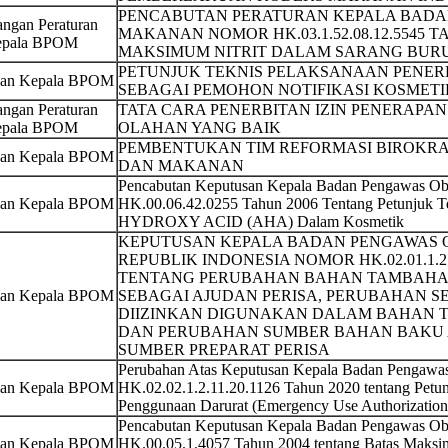
PENCABUTAN PERATURAN KEPALA BADA
ngan Peraturan
MAKANAN NOMOR HK.03.1.52.08.12.5545 
pala BPOM
MAKSIMUM NITRIT DALAM SARANG BUR
PETUNJUK TEKNIS PELAKSANAAN PENER
san Kepala BPOM
SEBAGAI PEMOHON NOTIFIKASI KOSMET
ngan Peraturan
TATA CARA PENERBITAN IZIN PENERAPA
pala BPOM
OLAHAN YANG BAIK
PEMBENTUKAN TIM REFORMASI BIROKRA
san Kepala BPOM
DAN MAKANAN
Pencabutan Keputusan Kepala Badan Pengawas O
san Kepala BPOM
HK.00.06.42.0255 Tahun 2006 Tentang Petunjuk
HYDROXY ACID (AHA) Dalam Kosmetik
KEPUTUSAN KEPALA BADAN PENGAWAS
REPUBLIK INDONESIA NOMOR HK.02.01.1.2.
TENTANG PERUBAHAN BAHAN TAMBAHAN
san Kepala BPOM
SEBAGAI AJUDAN PERISA, PERUBAHAN S
DIIZINKAN DIGUNAKAN DALAM BAHAN 
DAN PERUBAHAN SUMBER BAHAN BAKU 
SUMBER PREPARAT PERISA
Perubahan Atas Keputusan Kepala Badan Pengaw
san Kepala BPOM
HK.02.02.1.2.11.20.1126 Tahun 2020 tentang Petun
Penggunaan Darurat (Emergency Use Authorization
Pencabutan Keputusan Kepala Badan Pengawas O
san Kepala BPOM
HK.00.05.1.4057 Tahun 2004 tentang Batas Maksi