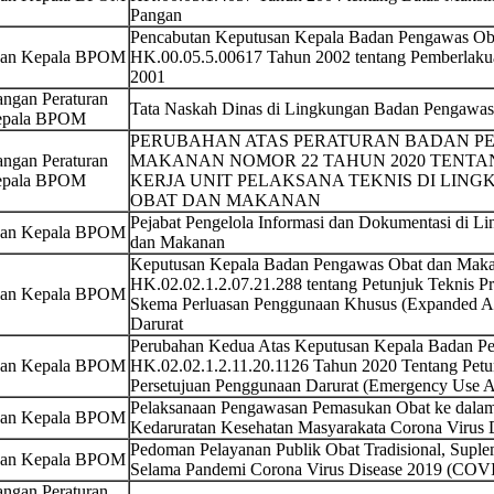
Pangan
Pencabutan Keputusan Kepala Badan Pengawas O
san Kepala BPOM
HK.00.05.5.00617 Tahun 2002 tentang Pemberlak
2001
ngan Peraturan
Tata Naskah Dinas di Lingkungan Badan Pengawa
pala BPOM
PERUBAHAN ATAS PERATURAN BADAN P
ngan Peraturan
MAKANAN NOMOR 22 TAHUN 2020 TENTA
pala BPOM
KERJA UNIT PELAKSANA TEKNIS DI LI
OBAT DAN MAKANAN
Pejabat Pengelola Informasi dan Dokumentasi di 
san Kepala BPOM
dan Makanan
Keputusan Kepala Badan Pengawas Obat dan Maka
HK.02.02.1.2.07.21.288 tentang Petunjuk Teknis P
san Kepala BPOM
Skema Perluasan Penggunaan Khusus (Expanded Ac
Darurat
Perubahan Kedua Atas Keputusan Kepala Badan 
san Kepala BPOM
HK.02.02.1.2.11.20.1126 Tahun 2020 Tentang Petu
Persetujuan Penggunaan Darurat (Emergency Use Au
Pelaksanaan Pengawasan Pemasukan Obat ke dalam
san Kepala BPOM
Kedaruratan Kesehatan Masyarakata Corona Virus
Pedoman Pelayanan Publik Obat Tradisional, Supl
san Kepala BPOM
Selama Pandemi Corona Virus Disease 2019 (COV
ngan Peraturan