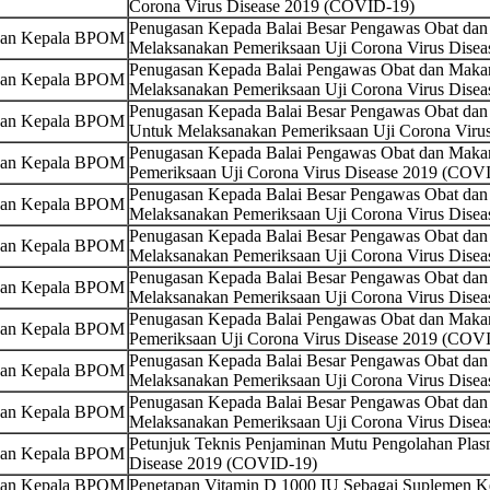
Corona Virus Disease 2019 (COVID-19)
Penugasan Kepada Balai Besar Pengawas Obat da
san Kepala BPOM
Melaksanakan Pemeriksaan Uji Corona Virus Dise
Penugasan Kepada Balai Pengawas Obat dan Maka
san Kepala BPOM
Melaksanakan Pemeriksaan Uji Corona Virus Dise
Penugasan Kepada Balai Besar Pengawas Obat da
san Kepala BPOM
Untuk Melaksanakan Pemeriksaan Uji Corona Viru
Penugasan Kepada Balai Pengawas Obat dan Maka
san Kepala BPOM
Pemeriksaan Uji Corona Virus Disease 2019 (COV
Penugasan Kepada Balai Besar Pengawas Obat dan
san Kepala BPOM
Melaksanakan Pemeriksaan Uji Corona Virus Dise
Penugasan Kepada Balai Besar Pengawas Obat da
san Kepala BPOM
Melaksanakan Pemeriksaan Uji Corona Virus Dise
Penugasan Kepada Balai Besar Pengawas Obat da
san Kepala BPOM
Melaksanakan Pemeriksaan Uji Corona Virus Dise
Penugasan Kepada Balai Pengawas Obat dan Maka
san Kepala BPOM
Pemeriksaan Uji Corona Virus Disease 2019 (COV
Penugasan Kepada Balai Besar Pengawas Obat dan
san Kepala BPOM
Melaksanakan Pemeriksaan Uji Corona Virus Dise
Penugasan Kepada Balai Besar Pengawas Obat dan
san Kepala BPOM
Melaksanakan Pemeriksaan Uji Corona Virus Dise
Petunjuk Teknis Penjaminan Mutu Pengolahan Plas
san Kepala BPOM
Disease 2019 (COVID-19)
san Kepala BPOM
Penetapan Vitamin D 1000 IU Sebagai Suplemen K