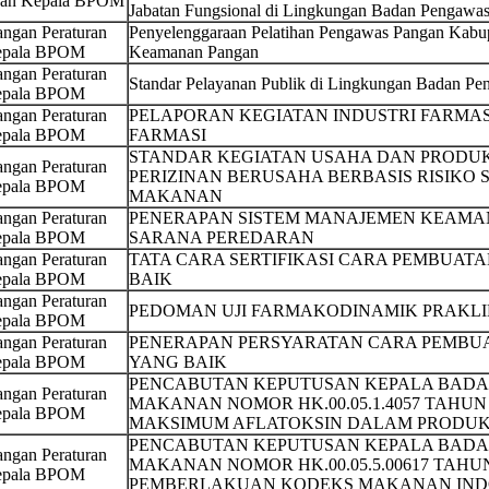
san Kepala BPOM
Jabatan Fungsional di Lingkungan Badan Pengawa
ngan Peraturan
Penyelenggaraan Pelatihan Pengawas Pangan Kabup
pala BPOM
Keamanan Pangan
ngan Peraturan
Standar Pelayanan Publik di Lingkungan Badan P
pala BPOM
ngan Peraturan
PELAPORAN KEGIATAN INDUSTRI FARMA
pala BPOM
FARMASI
STANDAR KEGIATAN USAHA DAN PRODU
ngan Peraturan
PERIZINAN BERUSAHA BERBASIS RISIKO
pala BPOM
MAKANAN
ngan Peraturan
PENERAPAN SISTEM MANAJEMEN KEAMA
pala BPOM
SARANA PEREDARAN
ngan Peraturan
TATA CARA SERTIFIKASI CARA PEMBUAT
pala BPOM
BAIK
ngan Peraturan
PEDOMAN UJI FARMAKODINAMIK PRAKLI
pala BPOM
ngan Peraturan
PENERAPAN PERSYARATAN CARA PEMBUA
pala BPOM
YANG BAIK
PENCABUTAN KEPUTUSAN KEPALA BADA
ngan Peraturan
MAKANAN NOMOR HK.00.05.1.4057 TAHUN
pala BPOM
MAKSIMUM AFLATOKSIN DALAM PRODU
PENCABUTAN KEPUTUSAN KEPALA BADA
ngan Peraturan
MAKANAN NOMOR HK.00.05.5.00617 TAHU
pala BPOM
PEMBERLAKUAN KODEKS MAKANAN INDO