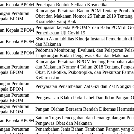
san Kepala BPOM
Penetapan Bentuk Sediaan Kosmetika
Rancangan Peraturan Badan POM Tentang Perubaha
ngan Peraturan
Obat dan Makanan Nomor 25 Tahun 2019 Tentang
pala BPOM
Kosmetika yang Baik
Penugasan kepada PPPOMN dan Balai POM di Gor
san Kepala BPOM
Pemeriksaan Uji Covid 19
Sistem Akuntabilitas Kinerja Instansi Pemerintah 
san Kepala BPOM
dan Makanan
Pedoman Monitoring, Evaluasi, dan Pelaporan Pela
san Kepala BPOM
Lingkungan Badan Pengawas Obat dan Makanan
Rancangan Peraturan BPOM tentang Perubahan ata
ngan Peraturan
dan Makanan Nomor 4 Tahun 2018 Tentang Pengaw
pala BPOM
Obat, Narkotika, Psikotropika, dan Prekursor Farmas
Kefarmasian
ngan Peraturan
Persyaratan Penambahan Zat Gizi dan Zat Nongizi
pala BPOM
ngan Peraturan
Pengawasan Klaim Pada Label Dan Iklan Pangan O
pala BPOM
ngan Peraturan
Pangan Olahan Berasam Rendah Dikemas Hermetis
pala BPOM
Satuan Tugas Pencegahan dan Penanggulangan P
san Kepala BPOM
Pengawas Obat dan Makanan
ngan Peraturan
Penambahan Jenis Bahan Tambahan Pangan yang dii