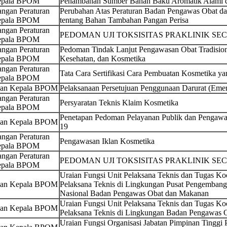
pala BPOM
Penambahan Sumber Bahan Baku Aromatik Alami da
ngan Peraturan
Perubahan Atas Peraturan Badan Pengawas Obat 
pala BPOM
tentang Bahan Tambahan Pangan Perisa
ngan Peraturan
PEDOMAN UJI TOKSISITAS PRAKLINIK SEC
pala BPOM
ngan Peraturan
Pedoman Tindak Lanjut Pengawasan Obat Tradision
pala BPOM
Kesehatan, dan Kosmetika
ngan Peraturan
Tata Cara Sertifikasi Cara Pembuatan Kosmetika ya
pala BPOM
san Kepala BPOM
Pelaksanaan Persetujuan Penggunaan Darurat (Emer
ngan Peraturan
Persyaratan Teknis Klaim Kosmetika
pala BPOM
Penetapan Pedoman Pelayanan Publik dan Pengawa
san Kepala BPOM
19
ngan Peraturan
Pengawasan Iklan Kosmetika
pala BPOM
ngan Peraturan
PEDOMAN UJI TOKSISITAS PRAKLINIK SEC
pala BPOM
Uraian Fungsi Unit Pelaksana Teknis dan Tugas Koo
san Kepala BPOM
Pelaksana Teknis di Lingkungan Pusat Pengemban
Nasional Badan Pengawas Obat dan Makanan
Uraian Fungsi Unit Pelaksana Teknis dan Tugas Koo
san Kepala BPOM
Pelaksana Teknis di Lingkungan Badan Pengawas 
Uraian Fungsi Organisasi Jabatan Pimpinan Tinggi 