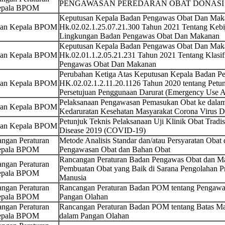
PENGAWASAN PEREDARAN OBAT DONASI 
pala BPOM
Keputusan Kepala Badan Pengawas Obat Dan Maka
san Kepala BPOM
Hk.02.02.1.25.07.21.300 Tahun 2021 Tentang Kebi
Lingkungan Badan Pengawas Obat Dan Makanan
Keputusan Kepala Badan Pengawas Obat Dan Maka
san Kepala BPOM
Hk.02.01.1.2.05.21.231 Tahun 2021 Tentang Klasif
Pengawas Obat Dan Makanan
Perubahan Ketiga Atas Keputusan Kepala Badan 
san Kepala BPOM
HK.02.02.1.2.11.20.1126 Tahun 2020 tentang Petun
Persetujuan Penggunaan Darurat (Emergency Use Au
Pelaksanaan Pengawasan Pemasukan Obat ke dalam
san Kepala BPOM
Kedaruratan Kesehatan Masyarakat Corona Virus 
Petunjuk Teknis Pelaksanaan Uji Klinik Obat Tradi
san Kepala BPOM
Disease 2019 (COVID-19)
ngan Peraturan
Metode Analisis Standar dan/atau Persyaratan Oba
pala BPOM
Pengawasan Obat dan Bahan Obat
Rancangan Peraturan Badan Pengawas Obat dan M
ngan Peraturan
Pembuatan Obat yang Baik di Sarana Pengolahan Pr
pala BPOM
Manusia
ngan Peraturan
Rancangan Peraturan Badan POM tentang Pengawas
pala BPOM
Pangan Olahan
ngan Peraturan
Rancangan Peraturan Badan POM tentang Batas M
pala BPOM
dalam Pangan Olahan