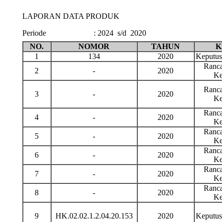
LAPORAN DATA PRODUK
Periode
:
2024 s/d 2020
NO.
NOMOR
TAHUN
K
1
134
2020
Keputu
Ranca
2
-
2020
Ke
Ranca
3
-
2020
Ke
Ranca
4
-
2020
Ke
Ranca
5
-
2020
Ke
Ranca
6
-
2020
Ke
Ranca
7
-
2020
Ke
Ranca
8
-
2020
Ke
9
HK.02.02.1.2.04.20.153
2020
Keputu