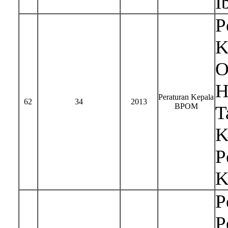
I
P
K
O
H
Peraturan Kepala
62
34
2013
BPOM
T
K
P
K
P
P