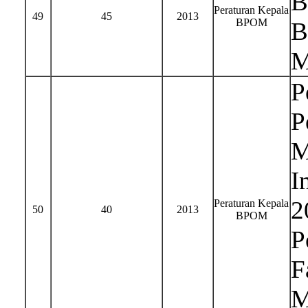
B
Peraturan Kepala
49
45
2013
BPOM
B
M
P
P
M
I
2
Peraturan Kepala
50
40
2013
BPOM
P
F
M