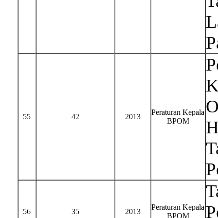
T
L
P
P
K
O
Peraturan Kepala
55
42
2013
BPOM
H
T
P
T
P
Peraturan Kepala
56
35
2013
BPOM