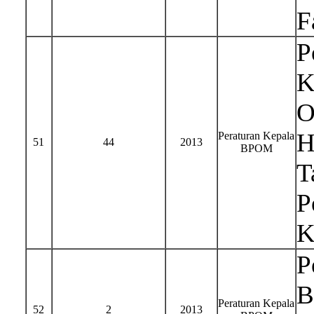
F
P
K
O
H
Peraturan Kepala
51
44
2013
BPOM
T
P
K
P
B
Peraturan Kepala
52
2
2013