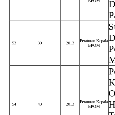
BPOM
D
P
S
D
Peraturan Kepala
53
39
2013
BPOM
P
M
P
K
O
H
Peraturan Kepala
54
43
2013
BPOM