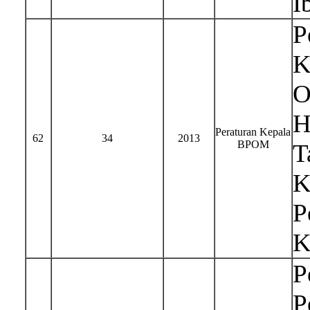
I
P
K
O
H
Peraturan Kepala
62
34
2013
BPOM
T
K
P
K
P
P