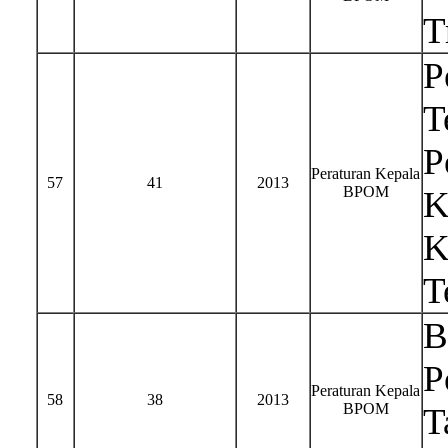
T
P
T
P
Peraturan Kepala
57
41
2013
BPOM
K
K
T
B
P
Peraturan Kepala
58
38
2013
BPOM
T