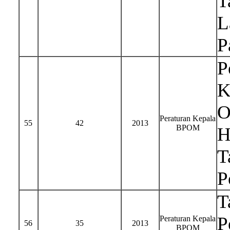
T
L
P
P
K
O
Peraturan Kepala
55
42
2013
BPOM
H
T
P
T
P
Peraturan Kepala
56
35
2013
BPOM