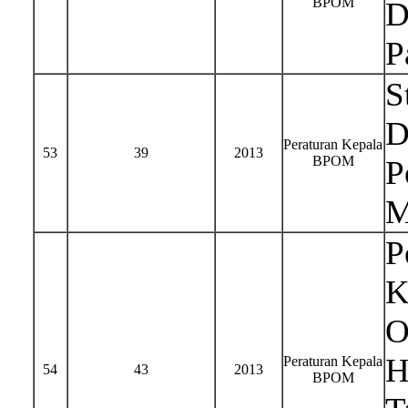
BPOM
D
P
S
D
Peraturan Kepala
53
39
2013
BPOM
P
M
P
K
O
H
Peraturan Kepala
54
43
2013
BPOM