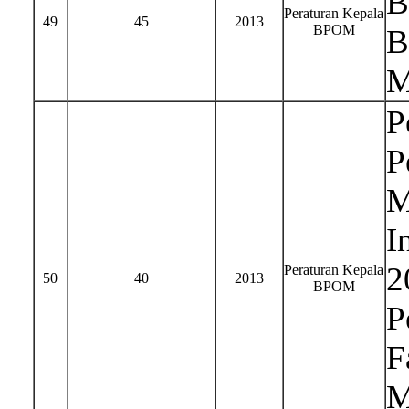
B
Peraturan Kepala
49
45
2013
BPOM
B
M
P
P
M
I
2
Peraturan Kepala
50
40
2013
BPOM
P
F
M