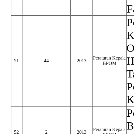
F
P
K
O
H
Peraturan Kepala
51
44
2013
BPOM
T
P
K
P
B
Peraturan Kepala
52
2
2013