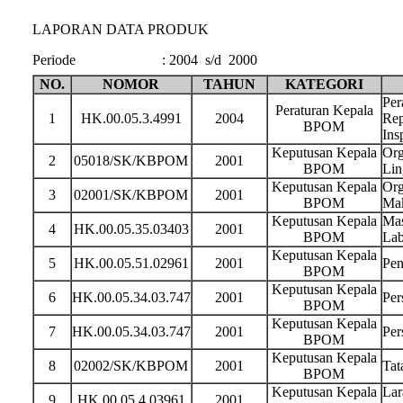
LAPORAN DATA PRODUK
Periode
:
2004 s/d 2000
NO.
NOMOR
TAHUN
KATEGORI
Per
Peraturan Kepala
1
HK.00.05.3.4991
2004
Rep
BPOM
Ins
Keputusan Kepala
Org
2
05018/SK/KBPOM
2001
BPOM
Lin
Keputusan Kepala
Org
3
02001/SK/KBPOM
2001
BPOM
Ma
Keputusan Kepala
Mas
4
HK.00.05.35.03403
2001
BPOM
Lab
Keputusan Kepala
5
HK.00.05.51.02961
2001
Pen
BPOM
Keputusan Kepala
6
HK.00.05.34.03.747
2001
Per
BPOM
Keputusan Kepala
7
HK.00.05.34.03.747
2001
Per
BPOM
Keputusan Kepala
8
02002/SK/KBPOM
2001
Tat
BPOM
Keputusan Kepala
Lar
9
HK.00.05.4.03961
2001