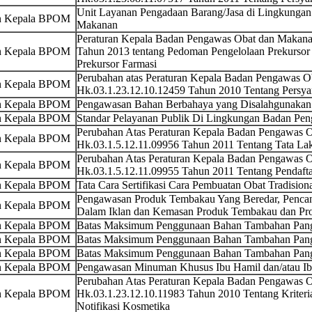
Unit Layanan Pengadaan Barang/Jasa di Lingkunga
an Kepala BPOM
Makanan
Peraturan Kepala Badan Pengawas Obat dan Makana
an Kepala BPOM
Tahun 2013 tentang Pedoman Pengelolaan Prekurso
Prekursor Farmasi
Perubahan atas Peraturan Kepala Badan Pengawas 
an Kepala BPOM
Hk.03.1.23.12.10.12459 Tahun 2010 Tentang Persya
an Kepala BPOM
Pengawasan Bahan Berbahaya yang Disalahgunakan
an Kepala BPOM
Standar Pelayanan Publik Di Lingkungan Badan Pe
Perubahan Atas Peraturan Kepala Badan Pengawas
an Kepala BPOM
Hk.03.1.5.12.11.09956 Tahun 2011 Tentang Tata La
Perubahan Atas Peraturan Kepala Badan Pengawas
an Kepala BPOM
Hk.03.1.5.12.11.09955 Tahun 2011 Tentang Pendaft
an Kepala BPOM
Tata Cara Sertifikasi Cara Pembuatan Obat Tradision
Pengawasan Produk Tembakau Yang Beredar, Pencan
an Kepala BPOM
Dalam Iklan dan Kemasan Produk Tembakau dan Pr
an Kepala BPOM
Batas Maksimum Penggunaan Bahan Tambahan Pang
an Kepala BPOM
Batas Maksimum Penggunaan Bahan Tambahan Pan
an Kepala BPOM
Batas Maksimum Penggunaan Bahan Tambahan Pan
an Kepala BPOM
Pengawasan Minuman Khusus Ibu Hamil dan/atau I
Perubahan Atas Peraturan Kepala Badan Pengawas
an Kepala BPOM
Hk.03.1.23.12.10.11983 Tahun 2010 Tentang Kriteri
Notifikasi Kosmetika