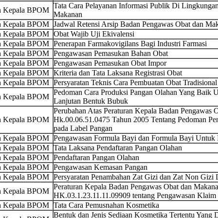
Tata Cara Pelayanan Informasi Publik Di Lingkung
an Kepala BPOM
Makanan
an Kepala BPOM
Jadwal Retensi Arsip Badan Pengawas Obat dan Mak
an Kepala BPOM
Obat Wajib Uji Ekivalensi
an Kepala BPOM
Penerapan Farmakovigilans Bagi Industri Farmasi
an Kepala BPOM
Pengawasan Pemasukan Bahan Obat
an Kepala BPOM
Pengawasan Pemasukan Obat Impor
an Kepala BPOM
Kriteria dan Tata Laksana Registrasi Obat
an Kepala BPOM
Persyaratan Teknis Cara Pembuatan Obat Tradisional
Pedoman Cara Produksi Pangan Olahan Yang Baik U
an Kepala BPOM
Lanjutan Bentuk Bubuk
Perubahan Atas Peraturan Kepala Badan Pengawas
an Kepala BPOM
Hk.00.06.51.0475 Tahun 2005 Tentang Pedoman Penc
pada Label Pangan
an Kepala BPOM
Pengawasan Formula Bayi dan Formula Bayi Untuk
an Kepala BPOM
Tata Laksana Pendaftaran Pangan Olahan
an Kepala BPOM
Pendaftaran Pangan Olahan
an Kepala BPOM
Pengawasan Kemasan Pangan
an Kepala BPOM
Persyaratan Penambahan Zat Gizi dan Zat Non Gizi
Peraturan Kepala Badan Pengawas Obat dan Makana
an Kepala BPOM
HK.03.1.23.11.11.09909 tentang Pengawasan Klaim 
an Kepala BPOM
Tata Cara Pemusnahan Kosmetika
Bentuk dan Jenis Sediaan Kosmetika Tertentu Yang D