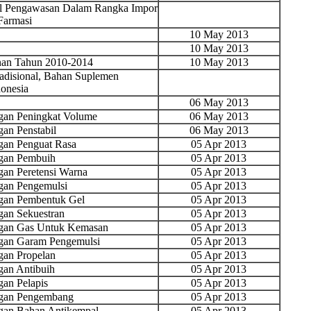
sil Pengawasan Dalam Rangka Impor
Farmasi
10 May 2013
10 May 2013
nan Tahun 2010-2014
10 May 2013
disional, Bahan Suplemen
onesia
06 May 2013
an Peningkat Volume
06 May 2013
n Penstabil
06 May 2013
an Penguat Rasa
05 Apr 2013
gan Pembuih
05 Apr 2013
an Peretensi Warna
05 Apr 2013
an Pengemulsi
05 Apr 2013
gan Pembentuk Gel
05 Apr 2013
an Sekuestran
05 Apr 2013
gan Gas Untuk Kemasan
05 Apr 2013
gan Garam Pengemulsi
05 Apr 2013
an Propelan
05 Apr 2013
an Antibuih
05 Apr 2013
an Pelapis
05 Apr 2013
gan Pengembang
05 Apr 2013
an Bahan Antikempal
05 Apr 2013