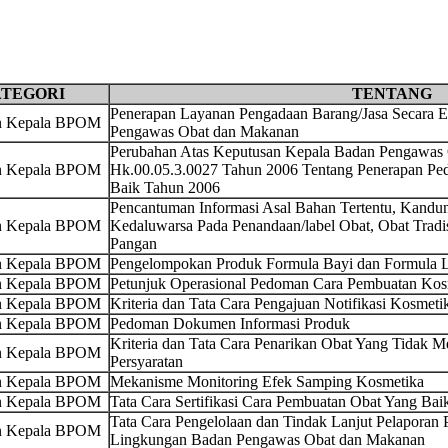
TEGORI
TENTANG
Penerapan Layanan Pengadaan Barang/Jasa Secara E
an Kepala BPOM
Pengawas Obat dan Makanan
Perubahan Atas Keputusan Kepala Badan Pengawas
an Kepala BPOM
Hk.00.05.3.0027 Tahun 2006 Tentang Penerapan P
Baik Tahun 2006
Pencantuman Informasi Asal Bahan Tertentu, Kandu
an Kepala BPOM
Kedaluwarsa Pada Penandaan/label Obat, Obat Trad
Pangan
an Kepala BPOM
Pengelompokan Produk Formula Bayi dan Formula L
an Kepala BPOM
Petunjuk Operasional Pedoman Cara Pembuatan Kos
an Kepala BPOM
Kriteria dan Tata Cara Pengajuan Notifikasi Kosmeti
an Kepala BPOM
Pedoman Dokumen Informasi Produk
Kriteria dan Tata Cara Penarikan Obat Yang Tidak M
an Kepala BPOM
Persyaratan
an Kepala BPOM
Mekanisme Monitoring Efek Samping Kosmetika
an Kepala BPOM
Tata Cara Sertifikasi Cara Pembuatan Obat Yang Bai
Tata Cara Pengelolaan dan Tindak Lanjut Pelaporan 
an Kepala BPOM
Lingkungan Badan Pengawas Obat dan Makanan