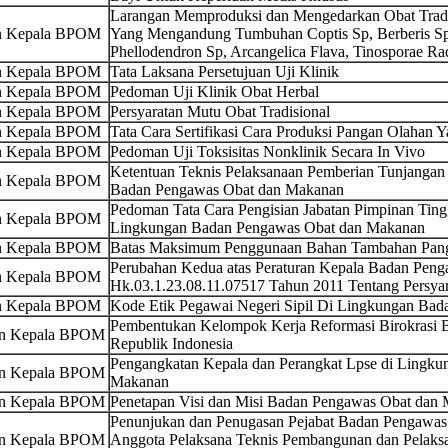
Larangan Memproduksi dan Mengedarkan Obat Tradi
an Kepala BPOM
Yang Mengandung Tumbuhan Coptis Sp, Berberis Sp
Phellodendron Sp, Arcangelica Flava, Tinosporae Ra
an Kepala BPOM
Tata Laksana Persetujuan Uji Klinik
an Kepala BPOM
Pedoman Uji Klinik Obat Herbal
an Kepala BPOM
Persyaratan Mutu Obat Tradisional
an Kepala BPOM
Tata Cara Sertifikasi Cara Produksi Pangan Olahan 
an Kepala BPOM
Pedoman Uji Toksisitas Nonklinik Secara In Vivo
Ketentuan Teknis Pelaksanaan Pemberian Tunjangan
an Kepala BPOM
Badan Pengawas Obat dan Makanan
Pedoman Tata Cara Pengisian Jabatan Pimpinan Ting
an Kepala BPOM
Lingkungan Badan Pengawas Obat dan Makanan
an Kepala BPOM
Batas Maksimum Penggunaan Bahan Tambahan Pan
Perubahan Kedua atas Peraturan Kepala Badan Pe
an Kepala BPOM
Hk.03.1.23.08.11.07517 Tahun 2011 Tentang Persya
an Kepala BPOM
Kode Etik Pegawai Negeri Sipil Di Lingkungan Ba
Pembentukan Kelompok Kerja Reformasi Birokrasi
an Kepala BPOM
Republik Indonesia
Pengangkatan Kepala dan Perangkat Lpse di Lingk
an Kepala BPOM
Makanan
an Kepala BPOM
Penetapan Visi dan Misi Badan Pengawas Obat dan
Penunjukan dan Penugasan Pejabat Badan Pengawas
an Kepala BPOM
Anggota Pelaksana Teknis Pembangunan dan Pelaksa