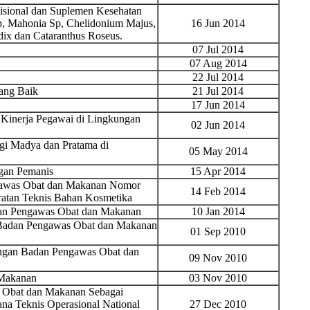
sional dan Suplemen Kesehatan
, Mahonia Sp, Chelidonium Majus,
16 Jun 2014
dix dan Cataranthus Roseus.
07 Jul 2014
07 Aug 2014
22 Jul 2014
Yang Baik
21 Jul 2014
17 Jun 2014
 Kinerja Pegawai di Lingkungan
02 Jun 2014
gi Madya dan Pratama di
05 May 2014
gan Pemanis
15 Apr 2014
ngawas Obat dan Makanan Nomor
14 Feb 2014
ratan Teknis Bahan Kosmetika
dan Pengawas Obat dan Makanan
10 Jan 2014
 Badan Pengawas Obat dan Makanan
01 Sep 2010
ungan Badan Pengawas Obat dan
09 Nov 2010
 Makanan
03 Nov 2010
 Obat dan Makanan Sebagai
na Teknis Operasional National
27 Dec 2010