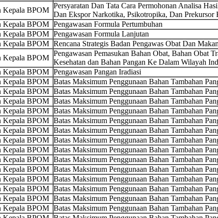
Persyaratan Dan Tata Cara Permohonan Analisa Ha
an Kepala BPOM
Dan Ekspor Narkotika, Psikotropika, Dan Prekursor 
an Kepala BPOM
Pengawasan Formula Pertumbuhan
an Kepala BPOM
Pengawasan Formula Lanjutan
an Kepala BPOM
Rencana Strategis Badan Pengawas Obat Dan Maka
Pengawasan Pemasukan Bahan Obat, Bahan Obat Tra
an Kepala BPOM
Kesehatan dan Bahan Pangan Ke Dalam Wilayah Ind
an Kepala BPOM
Pengawasan Pangan Iradiasi
an Kepala BPOM
Batas Maksimum Penggunaan Bahan Tambahan Pang
an Kepala BPOM
Batas Maksimum Penggunaan Bahan Tambahan Panga
an Kepala BPOM
Batas Maksimum Penggunaan Bahan Tambahan Pang
an Kepala BPOM
Batas Maksimum Penggunaan Bahan Tambahan Pan
an Kepala BPOM
Batas Maksimum Penggunaan Bahan Tambahan Pang
an Kepala BPOM
Batas Maksimum Penggunaan Bahan Tambahan Pang
an Kepala BPOM
Batas Maksimum Penggunaan Bahan Tambahan Pan
an Kepala BPOM
Batas Maksimum Penggunaan Bahan Tambahan Pang
an Kepala BPOM
Batas Maksimum Penggunaan Bahan Tambahan Pan
an Kepala BPOM
Batas Maksimum Penggunaan Bahan Tambahan Pan
an Kepala BPOM
Batas Maksimum Penggunaan Bahan Tambahan Pang
an Kepala BPOM
Batas Maksimum Penggunaan Bahan Tambahan Pang
an Kepala BPOM
Batas Maksimum Penggunaan Bahan Tambahan Pang
an Kepala BPOM
Batas Maksimum Penggunaan Bahan Tambahan Pan
an Kepala BPOM
Batas Maksimum Penggunaan Bahan Tambahan Pang