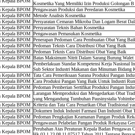
an Kepala BPOM
Kosmetika Yang Memiliki Izin Produksi Golongan B
an Kepala BPOM
Pengawasan Produksi dan Peredaran Kosmetika
an Kepala BPOM
Metode Analisis Kosmetika
an Kepala BPOM
Persyaratan Cemaran Mikroba Dan Logam Berat Da
an Kepala BPOM
Persyaratan Teknis Bahan Kosmetika
an Kepala BPOM
Pengawasan Pemasukan Kosmetika
an Kepala BPOM
Penerapan Pedoman Cara Pembuatan Obat Yang Bai
an Kepala BPOM
Pedoman Teknis Cara Distribusi Obat Yang Baik
an Kepala BPOM
Pedoman Teknis Cara Distribusi Obat Yang Baik
an Kepala BPOM
Batas Maksimum Nitrit Dalam Sarang Burung Walet
Pemberlakuan Standar Kompetensi Kerja Nasional Ind
an Kepala BPOM
Sub Sektor Industri Makanan dan Minuman Bidang
an Kepala BPOM
Tata Cara Pemeriksaan Sarana Produksi Pangan Ind
an Kepala BPOM
Cara Produksi Pangan Yang Baik Untuk Industri Ru
an Kepala BPOM
Pedoman Pemberian Sertifikat Produksi Pangan Indu
Larangan Memproduksi dan Mengedarkan Obat Trad
an Kepala BPOM
yang Mengandung Tumbuhan Pausinystalia Yohimbe
an Kepala BPOM
Kriteria dan Tata Cara Penarikan Obat Tradisional 
an Kepala BPOM
Dokumen Induk Industri Farmasi Dan Industri Obat T
an Kepala BPOM
Pedoman Pengkajian Keamanan Pangan Produk Reka
an Kepala BPOM
Pengawasan Pelabelan Pangan Produk Rekayasa Gen
Perubahan Atas Peraturan Kepala Badan Pengawas
an Kepala BPOM
Hk.03.1.23.08.11.07517 Tahun 2011 Tentang Persya