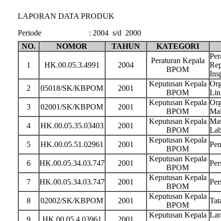
LAPORAN DATA PRODUK
Periode
:
2004 s/d 2000
NO.
NOMOR
TAHUN
KATEGORI
Per
Peraturan Kepala
1
HK.00.05.3.4991
2004
Rep
BPOM
Ins
Keputusan Kepala
Org
2
05018/SK/KBPOM
2001
BPOM
Lin
Keputusan Kepala
Org
3
02001/SK/KBPOM
2001
BPOM
Ma
Keputusan Kepala
Mas
4
HK.00.05.35.03403
2001
BPOM
Lab
Keputusan Kepala
5
HK.00.05.51.02961
2001
Pen
BPOM
Keputusan Kepala
6
HK.00.05.34.03.747
2001
Per
BPOM
Keputusan Kepala
7
HK.00.05.34.03.747
2001
Per
BPOM
Keputusan Kepala
8
02002/SK/KBPOM
2001
Tat
BPOM
Keputusan Kepala
Lar
9
HK.00.05.4.03961
2001