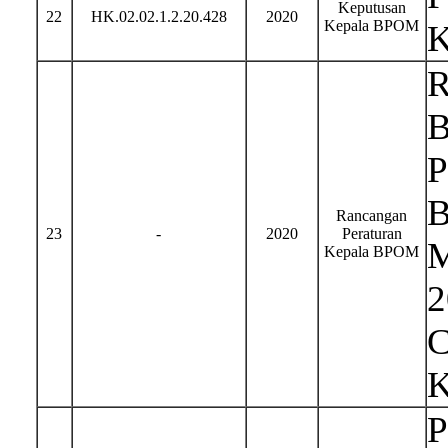
Keputusan
22
HK.02.02.1.2.20.428
2020
Kepala BPOM
K
R
B
P
B
Rancangan
23
-
2020
Peraturan
M
Kepala BPOM
2
C
K
P