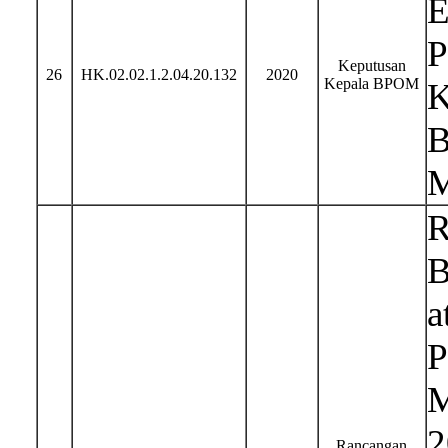
E
P
Keputusan
26
HK.02.02.1.2.04.20.132
2020
Kepala BPOM
K
B
M
R
B
a
P
M
2
Rancangan