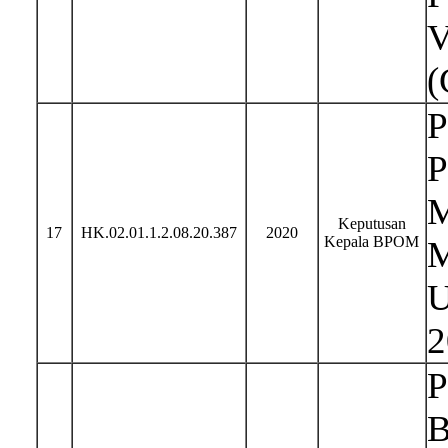
V
(
P
P
M
Keputusan
17
HK.02.01.1.2.08.20.387
2020
Kepala BPOM
M
U
2
P
B