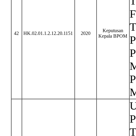
T
F
T
Keputusan
42
HK.02.01.1.2.12.20.1151
2020
Kepala BPOM
P
P
M
P
M
U
P
T