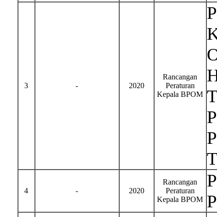
P
K
O
H
Rancangan
3
-
2020
Peraturan
T
Kepala BPOM
P
P
T
P
Rancangan
4
-
2020
Peraturan
P
Kepala BPOM