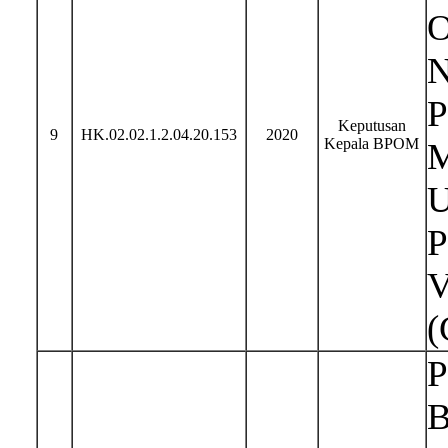
O
N
P
Keputusan
9
HK.02.02.1.2.04.20.153
2020
Kepala BPOM
M
U
P
V
(
P
B