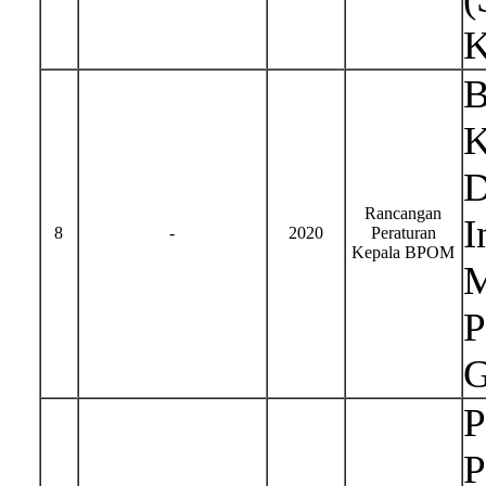
K
B
K
D
Rancangan
I
8
-
2020
Peraturan
Kepala BPOM
M
P
G
P
P