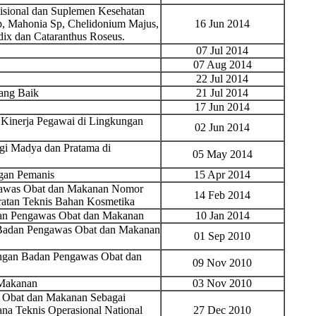
sional dan Suplemen Kesehatan
, Mahonia Sp, Chelidonium Majus,
16 Jun 2014
dix dan Cataranthus Roseus.
07 Jul 2014
07 Aug 2014
22 Jul 2014
Yang Baik
21 Jul 2014
17 Jun 2014
 Kinerja Pegawai di Lingkungan
02 Jun 2014
gi Madya dan Pratama di
05 May 2014
gan Pemanis
15 Apr 2014
ngawas Obat dan Makanan Nomor
14 Feb 2014
ratan Teknis Bahan Kosmetika
dan Pengawas Obat dan Makanan
10 Jan 2014
 Badan Pengawas Obat dan Makanan
01 Sep 2010
ungan Badan Pengawas Obat dan
09 Nov 2010
 Makanan
03 Nov 2010
 Obat dan Makanan Sebagai
na Teknis Operasional National
27 Dec 2010