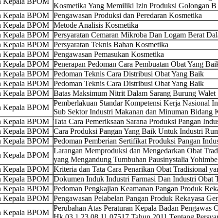
an Kepala BPOM
Kosmetika Yang Memiliki Izin Produksi Golongan B
an Kepala BPOM
Pengawasan Produksi dan Peredaran Kosmetika
an Kepala BPOM
Metode Analisis Kosmetika
an Kepala BPOM
Persyaratan Cemaran Mikroba Dan Logam Berat Da
an Kepala BPOM
Persyaratan Teknis Bahan Kosmetika
an Kepala BPOM
Pengawasan Pemasukan Kosmetika
an Kepala BPOM
Penerapan Pedoman Cara Pembuatan Obat Yang Bai
an Kepala BPOM
Pedoman Teknis Cara Distribusi Obat Yang Baik
an Kepala BPOM
Pedoman Teknis Cara Distribusi Obat Yang Baik
an Kepala BPOM
Batas Maksimum Nitrit Dalam Sarang Burung Walet
Pemberlakuan Standar Kompetensi Kerja Nasional Ind
an Kepala BPOM
Sub Sektor Industri Makanan dan Minuman Bidang
an Kepala BPOM
Tata Cara Pemeriksaan Sarana Produksi Pangan Ind
an Kepala BPOM
Cara Produksi Pangan Yang Baik Untuk Industri Ru
an Kepala BPOM
Pedoman Pemberian Sertifikat Produksi Pangan Indu
Larangan Memproduksi dan Mengedarkan Obat Trad
an Kepala BPOM
yang Mengandung Tumbuhan Pausinystalia Yohimbe
an Kepala BPOM
Kriteria dan Tata Cara Penarikan Obat Tradisional 
an Kepala BPOM
Dokumen Induk Industri Farmasi Dan Industri Obat T
an Kepala BPOM
Pedoman Pengkajian Keamanan Pangan Produk Reka
an Kepala BPOM
Pengawasan Pelabelan Pangan Produk Rekayasa Gen
Perubahan Atas Peraturan Kepala Badan Pengawas
an Kepala BPOM
Hk.03.1.23.08.11.07517 Tahun 2011 Tentang Persya