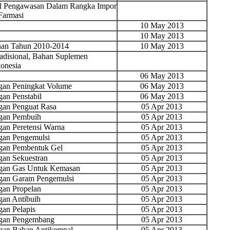
sil Pengawasan Dalam Rangka Impor
Farmasi
10 May 2013
10 May 2013
nan Tahun 2010-2014
10 May 2013
disional, Bahan Suplemen
onesia
06 May 2013
an Peningkat Volume
06 May 2013
n Penstabil
06 May 2013
an Penguat Rasa
05 Apr 2013
gan Pembuih
05 Apr 2013
an Peretensi Warna
05 Apr 2013
an Pengemulsi
05 Apr 2013
gan Pembentuk Gel
05 Apr 2013
an Sekuestran
05 Apr 2013
gan Gas Untuk Kemasan
05 Apr 2013
gan Garam Pengemulsi
05 Apr 2013
an Propelan
05 Apr 2013
an Antibuih
05 Apr 2013
an Pelapis
05 Apr 2013
gan Pengembang
05 Apr 2013
an Bahan Antikempal
05 Apr 2013