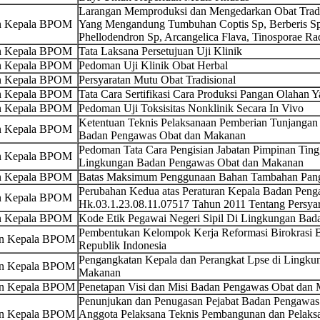
Larangan Memproduksi dan Mengedarkan Obat Tradi
an Kepala BPOM
Yang Mengandung Tumbuhan Coptis Sp, Berberis Sp
Phellodendron Sp, Arcangelica Flava, Tinosporae Ra
an Kepala BPOM
Tata Laksana Persetujuan Uji Klinik
an Kepala BPOM
Pedoman Uji Klinik Obat Herbal
an Kepala BPOM
Persyaratan Mutu Obat Tradisional
an Kepala BPOM
Tata Cara Sertifikasi Cara Produksi Pangan Olahan 
an Kepala BPOM
Pedoman Uji Toksisitas Nonklinik Secara In Vivo
Ketentuan Teknis Pelaksanaan Pemberian Tunjangan
an Kepala BPOM
Badan Pengawas Obat dan Makanan
Pedoman Tata Cara Pengisian Jabatan Pimpinan Ting
an Kepala BPOM
Lingkungan Badan Pengawas Obat dan Makanan
an Kepala BPOM
Batas Maksimum Penggunaan Bahan Tambahan Pan
Perubahan Kedua atas Peraturan Kepala Badan Pe
an Kepala BPOM
Hk.03.1.23.08.11.07517 Tahun 2011 Tentang Persya
an Kepala BPOM
Kode Etik Pegawai Negeri Sipil Di Lingkungan Ba
Pembentukan Kelompok Kerja Reformasi Birokrasi
an Kepala BPOM
Republik Indonesia
Pengangkatan Kepala dan Perangkat Lpse di Lingk
an Kepala BPOM
Makanan
an Kepala BPOM
Penetapan Visi dan Misi Badan Pengawas Obat dan
Penunjukan dan Penugasan Pejabat Badan Pengawas
an Kepala BPOM
Anggota Pelaksana Teknis Pembangunan dan Pelaksa