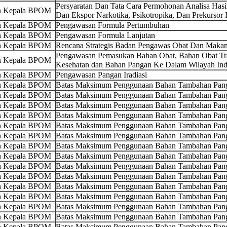
Persyaratan Dan Tata Cara Permohonan Analisa Ha
an Kepala BPOM
Dan Ekspor Narkotika, Psikotropika, Dan Prekursor 
an Kepala BPOM
Pengawasan Formula Pertumbuhan
an Kepala BPOM
Pengawasan Formula Lanjutan
an Kepala BPOM
Rencana Strategis Badan Pengawas Obat Dan Maka
Pengawasan Pemasukan Bahan Obat, Bahan Obat Tra
an Kepala BPOM
Kesehatan dan Bahan Pangan Ke Dalam Wilayah Ind
an Kepala BPOM
Pengawasan Pangan Iradiasi
an Kepala BPOM
Batas Maksimum Penggunaan Bahan Tambahan Pang
an Kepala BPOM
Batas Maksimum Penggunaan Bahan Tambahan Panga
an Kepala BPOM
Batas Maksimum Penggunaan Bahan Tambahan Pang
an Kepala BPOM
Batas Maksimum Penggunaan Bahan Tambahan Pan
an Kepala BPOM
Batas Maksimum Penggunaan Bahan Tambahan Pang
an Kepala BPOM
Batas Maksimum Penggunaan Bahan Tambahan Pang
an Kepala BPOM
Batas Maksimum Penggunaan Bahan Tambahan Pan
an Kepala BPOM
Batas Maksimum Penggunaan Bahan Tambahan Pang
an Kepala BPOM
Batas Maksimum Penggunaan Bahan Tambahan Pan
an Kepala BPOM
Batas Maksimum Penggunaan Bahan Tambahan Pan
an Kepala BPOM
Batas Maksimum Penggunaan Bahan Tambahan Pang
an Kepala BPOM
Batas Maksimum Penggunaan Bahan Tambahan Pang
an Kepala BPOM
Batas Maksimum Penggunaan Bahan Tambahan Pang
an Kepala BPOM
Batas Maksimum Penggunaan Bahan Tambahan Pan
an Kepala BPOM
Batas Maksimum Penggunaan Bahan Tambahan Pang