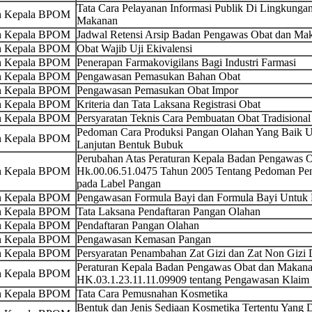
Tata Cara Pelayanan Informasi Publik Di Lingkung
an Kepala BPOM
Makanan
an Kepala BPOM
Jadwal Retensi Arsip Badan Pengawas Obat dan Mak
an Kepala BPOM
Obat Wajib Uji Ekivalensi
an Kepala BPOM
Penerapan Farmakovigilans Bagi Industri Farmasi
an Kepala BPOM
Pengawasan Pemasukan Bahan Obat
an Kepala BPOM
Pengawasan Pemasukan Obat Impor
an Kepala BPOM
Kriteria dan Tata Laksana Registrasi Obat
an Kepala BPOM
Persyaratan Teknis Cara Pembuatan Obat Tradisional
Pedoman Cara Produksi Pangan Olahan Yang Baik U
an Kepala BPOM
Lanjutan Bentuk Bubuk
Perubahan Atas Peraturan Kepala Badan Pengawas
an Kepala BPOM
Hk.00.06.51.0475 Tahun 2005 Tentang Pedoman Penc
pada Label Pangan
an Kepala BPOM
Pengawasan Formula Bayi dan Formula Bayi Untuk
an Kepala BPOM
Tata Laksana Pendaftaran Pangan Olahan
an Kepala BPOM
Pendaftaran Pangan Olahan
an Kepala BPOM
Pengawasan Kemasan Pangan
an Kepala BPOM
Persyaratan Penambahan Zat Gizi dan Zat Non Gizi
Peraturan Kepala Badan Pengawas Obat dan Makana
an Kepala BPOM
HK.03.1.23.11.11.09909 tentang Pengawasan Klaim 
an Kepala BPOM
Tata Cara Pemusnahan Kosmetika
Bentuk dan Jenis Sediaan Kosmetika Tertentu Yang D