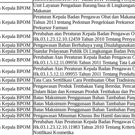
Unit Layanan Pengadaan Barang/Jasa di Lingkunga
an Kepala BPOM
Makanan
Peraturan Kepala Badan Pengawas Obat dan Makana
an Kepala BPOM
Tahun 2013 tentang Pedoman Pengelolaan Prekurso
Prekursor Farmasi
Perubahan atas Peraturan Kepala Badan Pengawas 
an Kepala BPOM
Hk.03.1.23.12.10.12459 Tahun 2010 Tentang Persya
an Kepala BPOM
Pengawasan Bahan Berbahaya yang Disalahgunakan
an Kepala BPOM
Standar Pelayanan Publik Di Lingkungan Badan Pe
Perubahan Atas Peraturan Kepala Badan Pengawas
an Kepala BPOM
Hk.03.1.5.12.11.09956 Tahun 2011 Tentang Tata La
Perubahan Atas Peraturan Kepala Badan Pengawas
an Kepala BPOM
Hk.03.1.5.12.11.09955 Tahun 2011 Tentang Pendaft
an Kepala BPOM
Tata Cara Sertifikasi Cara Pembuatan Obat Tradision
Pengawasan Produk Tembakau Yang Beredar, Pencan
an Kepala BPOM
Dalam Iklan dan Kemasan Produk Tembakau dan Pr
an Kepala BPOM
Batas Maksimum Penggunaan Bahan Tambahan Pang
an Kepala BPOM
Batas Maksimum Penggunaan Bahan Tambahan Pan
an Kepala BPOM
Batas Maksimum Penggunaan Bahan Tambahan Pan
an Kepala BPOM
Pengawasan Minuman Khusus Ibu Hamil dan/atau I
Perubahan Atas Peraturan Kepala Badan Pengawas
an Kepala BPOM
Hk.03.1.23.12.10.11983 Tahun 2010 Tentang Kriteri
Notifikasi Kosmetika