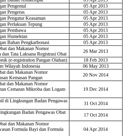
an Pengental
05 Apr 2013
an Pengeras
05 Apr 2013
an Pengatur Keasaman
05 Apr 2013
an Perlakuan Tepung
05 Apr 2013
ngan Pembawa
05 Apr 2013
gan Humektan
05 Apr 2013
an Bahan Pengkarbonasi
05 Apr 2013
 Obat dan Makanan Nomor
26 Mar 2013
 dan Tata Laksana Registrasi Obat
nik (e-registration Pangan Olahan)
18 Feb 2013
 Wilayah Indonesia
06 May 2013
Obat dan Makanan Nomor
20 Nov 2014
wasan Kemasan Pangan
Obat dan Makanan Nomor
ratan Cemaran Mikroba dan Logam
19 Dec 2014
ipil di Lingkungan Badan Pengawas
31 Oct 2014
i Lingkungan Badan Pengawas Obat
17 Oct 2014
 Obat dan Makanan Nomor
wasan Formula Bayi dan Formula
04 Apr 2014