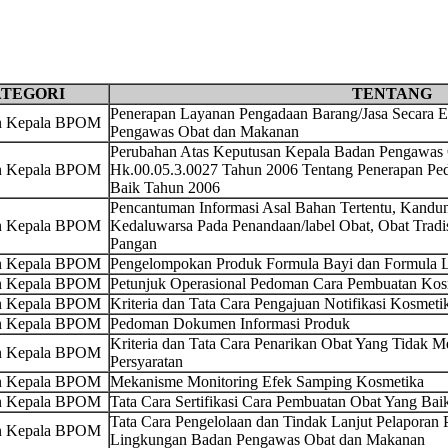
TEGORI
TENTANG
Penerapan Layanan Pengadaan Barang/Jasa Secara E
an Kepala BPOM
Pengawas Obat dan Makanan
Perubahan Atas Keputusan Kepala Badan Pengawas
an Kepala BPOM
Hk.00.05.3.0027 Tahun 2006 Tentang Penerapan P
Baik Tahun 2006
Pencantuman Informasi Asal Bahan Tertentu, Kandu
an Kepala BPOM
Kedaluwarsa Pada Penandaan/label Obat, Obat Trad
Pangan
an Kepala BPOM
Pengelompokan Produk Formula Bayi dan Formula L
an Kepala BPOM
Petunjuk Operasional Pedoman Cara Pembuatan Kos
an Kepala BPOM
Kriteria dan Tata Cara Pengajuan Notifikasi Kosmeti
an Kepala BPOM
Pedoman Dokumen Informasi Produk
Kriteria dan Tata Cara Penarikan Obat Yang Tidak M
an Kepala BPOM
Persyaratan
an Kepala BPOM
Mekanisme Monitoring Efek Samping Kosmetika
an Kepala BPOM
Tata Cara Sertifikasi Cara Pembuatan Obat Yang Bai
Tata Cara Pengelolaan dan Tindak Lanjut Pelaporan 
an Kepala BPOM
Lingkungan Badan Pengawas Obat dan Makanan