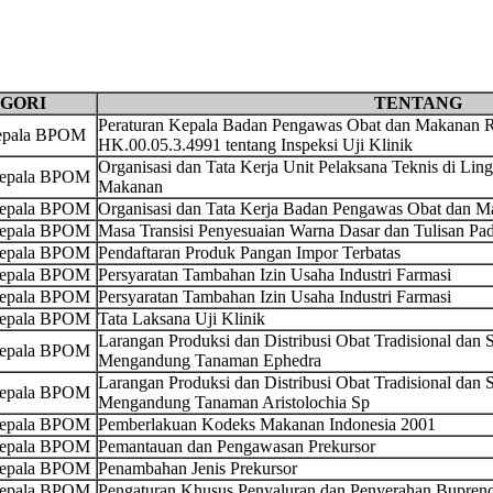
GORI
TENTANG
Peraturan Kepala Badan Pengawas Obat dan Makanan R
Kepala BPOM
HK.00.05.3.4991 tentang Inspeksi Uji Klinik
Organisasi dan Tata Kerja Unit Pelaksana Teknis di L
Kepala BPOM
Makanan
Kepala BPOM
Organisasi dan Tata Kerja Badan Pengawas Obat dan 
Kepala BPOM
Masa Transisi Penyesuaian Warna Dasar dan Tulisan Pa
Kepala BPOM
Pendaftaran Produk Pangan Impor Terbatas
Kepala BPOM
Persyaratan Tambahan Izin Usaha Industri Farmasi
Kepala BPOM
Persyaratan Tambahan Izin Usaha Industri Farmasi
Kepala BPOM
Tata Laksana Uji Klinik
Larangan Produksi dan Distribusi Obat Tradisional da
Kepala BPOM
Mengandung Tanaman Ephedra
Larangan Produksi dan Distribusi Obat Tradisional da
Kepala BPOM
Mengandung Tanaman Aristolochia Sp
Kepala BPOM
Pemberlakuan Kodeks Makanan Indonesia 2001
Kepala BPOM
Pemantauan dan Pengawasan Prekursor
Kepala BPOM
Penambahan Jenis Prekursor
Kepala BPOM
Pengaturan Khusus Penyaluran dan Penyerahan Bupreno