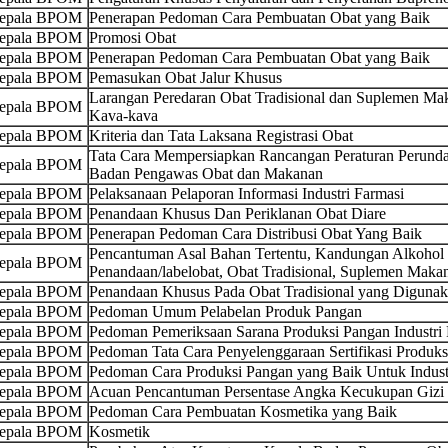
Kepala BPOM
Penerapan Pedoman Cara Pembuatan Obat yang Baik
Kepala BPOM
Promosi Obat
Kepala BPOM
Penerapan Pedoman Cara Pembuatan Obat yang Baik
Kepala BPOM
Pemasukan Obat Jalur Khusus
Larangan Peredaran Obat Tradisional dan Suplemen 
Kepala BPOM
Kava-kava
Kepala BPOM
Kriteria dan Tata Laksana Registrasi Obat
Tata Cara Mempersiapkan Rancangan Peraturan Perund
Kepala BPOM
Badan Pengawas Obat dan Makanan
Kepala BPOM
Pelaksanaan Pelaporan Informasi Industri Farmasi
Kepala BPOM
Penandaan Khusus Dan Periklanan Obat Diare
Kepala BPOM
Penerapan Pedoman Cara Distribusi Obat Yang Baik
Pencantuman Asal Bahan Tertentu, Kandungan Alkohol 
Kepala BPOM
Penandaan/labelobat, Obat Tradisional, Suplemen Maka
Kepala BPOM
Penandaan Khusus Pada Obat Tradisional yang Digunak
Kepala BPOM
Pedoman Umum Pelabelan Produk Pangan
Kepala BPOM
Pedoman Pemeriksaan Sarana Produksi Pangan Industri
Kepala BPOM
Pedoman Tata Cara Penyelenggaraan Sertifikasi Produk
Kepala BPOM
Pedoman Cara Produksi Pangan yang Baik Untuk Indu
Kepala BPOM
Acuan Pencantuman Persentase Angka Kecukupan Gizi 
Kepala BPOM
Pedoman Cara Pembuatan Kosmetika yang Baik
Kepala BPOM
Kosmetik