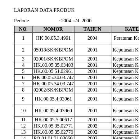
LAPORAN DATA PRODUK
Periode
:
2004 s/d 2000
NO.
NOMOR
TAHUN
KATE
1
HK.00.05.3.4991
2004
Peraturan 
2
05018/SK/KBPOM
2001
Keputusan 
3
02001/SK/KBPOM
2001
Keputusan 
4
HK.00.05.35.03403
2001
Keputusan 
5
HK.00.05.51.02961
2001
Keputusan 
6
HK.00.05.34.03.747
2001
Keputusan 
7
HK.00.05.34.03.747
2001
Keputusan 
8
02002/SK/KBPOM
2001
Keputusan 
9
HK.00.05.4.03961
2001
Keputusan 
10
HK.00.05.4.03960
2001
Keputusan 
11
HK.00.05.5.00617
2001
Keputusan 
12
HK.00.05.35.02771
2002
Keputusan 
13
HK.00.05.35.02770
2002
Keputusan 
14
PO.01.01.31.03660
2002
Keputusan 