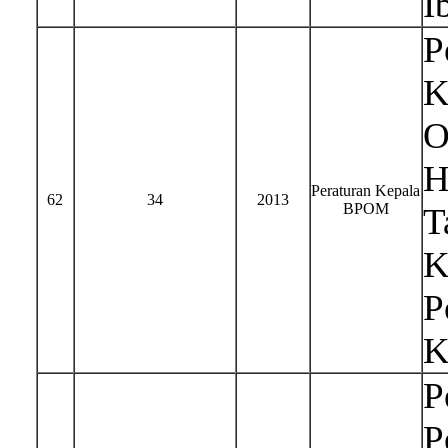
I
P
K
O
H
Peraturan Kepala
62
34
2013
BPOM
T
K
P
K
P
P