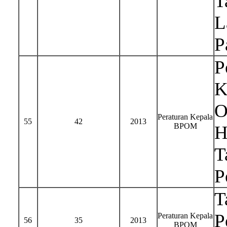
T
L
P
P
K
O
Peraturan Kepala
55
42
2013
BPOM
H
T
P
T
P
Peraturan Kepala
56
35
2013
BPOM