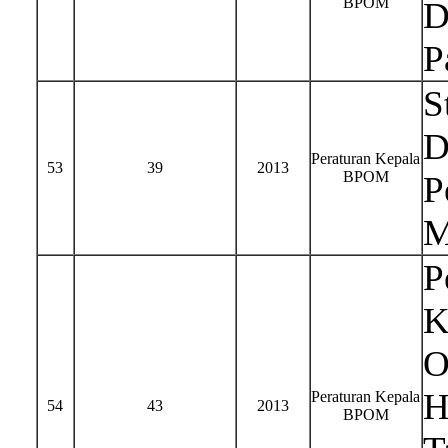
BPOM
D
P
S
D
Peraturan Kepala
53
39
2013
BPOM
P
M
P
K
O
H
Peraturan Kepala
54
43
2013
BPOM