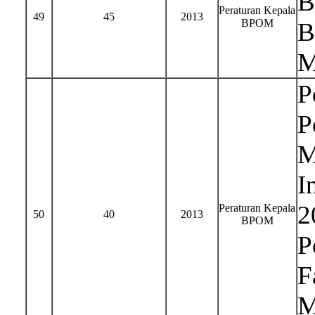
B
Peraturan Kepala
49
45
2013
BPOM
B
M
P
P
M
I
2
Peraturan Kepala
50
40
2013
BPOM
P
F
M