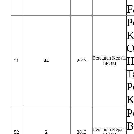
F
P
K
O
H
Peraturan Kepala
51
44
2013
BPOM
T
P
K
P
B
Peraturan Kepala
52
2
2013