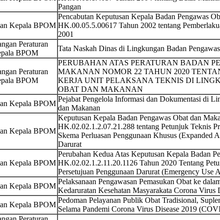
Pangan
Pencabutan Keputusan Kepala Badan Pengawas O
san Kepala BPOM
HK.00.05.5.00617 Tahun 2002 tentang Pemberlak
2001
ngan Peraturan
Tata Naskah Dinas di Lingkungan Badan Pengawa
pala BPOM
PERUBAHAN ATAS PERATURAN BADAN P
ngan Peraturan
MAKANAN NOMOR 22 TAHUN 2020 TENTA
pala BPOM
KERJA UNIT PELAKSANA TEKNIS DI LI
OBAT DAN MAKANAN
Pejabat Pengelola Informasi dan Dokumentasi di 
san Kepala BPOM
dan Makanan
Keputusan Kepala Badan Pengawas Obat dan Maka
HK.02.02.1.2.07.21.288 tentang Petunjuk Teknis P
san Kepala BPOM
Skema Perluasan Penggunaan Khusus (Expanded Ac
Darurat
Perubahan Kedua Atas Keputusan Kepala Badan 
san Kepala BPOM
HK.02.02.1.2.11.20.1126 Tahun 2020 Tentang Petu
Persetujuan Penggunaan Darurat (Emergency Use Au
Pelaksanaan Pengawasan Pemasukan Obat ke dalam
san Kepala BPOM
Kedaruratan Kesehatan Masyarakata Corona Virus
Pedoman Pelayanan Publik Obat Tradisional, Supl
san Kepala BPOM
Selama Pandemi Corona Virus Disease 2019 (COV
ngan Peraturan