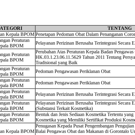
ATEGORI
TENTANG
san Kepala BPOM
Penetapan Pedoman Obat Dalam Penanganan Corona
ngan Peraturan
Pelayanan Perizinan Berusaha Terintegrasi Secara 
pala BPOM
Perubahan Atas Peraturan Kepala Badan Pengawa
ngan Peraturan
HK.03.1.23.06.11.5629 Tahun 2011 Tentang Persya
pala BPOM
Tradisional yang Baik
ngan Peraturan
Pedoman Pengawasan Periklanan Obat
pala BPOM
ngan Peraturan
Pedoman Pengawasan Periklanan Obat
pala BPOM
ngan Peraturan
Pelayanan Perizinan Berusaha Terintegrasi Secara 
pala BPOM
ngan Peraturan
Pelayanan Perizinan Berusaha Terintegrasi Secara 
pala BPOM
(Substansi Terkait Kosmetika)
ngan Peraturan
Bentuk dan Jenis Sediaan Kosmetika Tertentu yang 
pala BPOM
Kosmetika yang Memiliki Sertifikat Produksi Kosm
Penugasan Kepada Pusat Pengembangan Pengujian
san Kepala BPOM
Balai Pengawas Obat dan Makanan di Gorontalo U