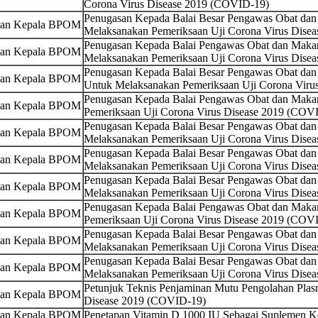
Corona Virus Disease 2019 (COVID-19)
Penugasan Kepada Balai Besar Pengawas Obat da
san Kepala BPOM
Melaksanakan Pemeriksaan Uji Corona Virus Dise
Penugasan Kepada Balai Pengawas Obat dan Maka
san Kepala BPOM
Melaksanakan Pemeriksaan Uji Corona Virus Dise
Penugasan Kepada Balai Besar Pengawas Obat da
san Kepala BPOM
Untuk Melaksanakan Pemeriksaan Uji Corona Viru
Penugasan Kepada Balai Pengawas Obat dan Maka
san Kepala BPOM
Pemeriksaan Uji Corona Virus Disease 2019 (COV
Penugasan Kepada Balai Besar Pengawas Obat dan
san Kepala BPOM
Melaksanakan Pemeriksaan Uji Corona Virus Dise
Penugasan Kepada Balai Besar Pengawas Obat da
san Kepala BPOM
Melaksanakan Pemeriksaan Uji Corona Virus Dise
Penugasan Kepada Balai Besar Pengawas Obat da
san Kepala BPOM
Melaksanakan Pemeriksaan Uji Corona Virus Dise
Penugasan Kepada Balai Pengawas Obat dan Maka
san Kepala BPOM
Pemeriksaan Uji Corona Virus Disease 2019 (COV
Penugasan Kepada Balai Besar Pengawas Obat dan
san Kepala BPOM
Melaksanakan Pemeriksaan Uji Corona Virus Dise
Penugasan Kepada Balai Besar Pengawas Obat dan
san Kepala BPOM
Melaksanakan Pemeriksaan Uji Corona Virus Dise
Petunjuk Teknis Penjaminan Mutu Pengolahan Plas
san Kepala BPOM
Disease 2019 (COVID-19)
san Kepala BPOM
Penetapan Vitamin D 1000 IU Sebagai Suplemen K