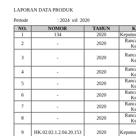
LAPORAN DATA PRODUK
Periode
:
2024 s/d 2020
NO.
NOMOR
TAHUN
K
1
134
2020
Keputu
Ranca
2
-
2020
Ke
Ranca
3
-
2020
Ke
Ranca
4
-
2020
Ke
Ranca
5
-
2020
Ke
Ranca
6
-
2020
Ke
Ranca
7
-
2020
Ke
Ranca
8
-
2020
Ke
9
HK.02.02.1.2.04.20.153
2020
Keputu