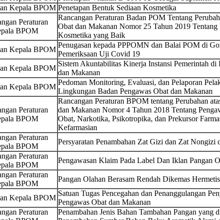
san Kepala BPOM
Penetapan Bentuk Sediaan Kosmetika
Rancangan Peraturan Badan POM Tentang Perubaha
ngan Peraturan
Obat dan Makanan Nomor 25 Tahun 2019 Tentang
pala BPOM
Kosmetika yang Baik
Penugasan kepada PPPOMN dan Balai POM di Gor
san Kepala BPOM
Pemeriksaan Uji Covid 19
Sistem Akuntabilitas Kinerja Instansi Pemerintah 
san Kepala BPOM
dan Makanan
Pedoman Monitoring, Evaluasi, dan Pelaporan Pela
san Kepala BPOM
Lingkungan Badan Pengawas Obat dan Makanan
Rancangan Peraturan BPOM tentang Perubahan ata
ngan Peraturan
dan Makanan Nomor 4 Tahun 2018 Tentang Pengaw
pala BPOM
Obat, Narkotika, Psikotropika, dan Prekursor Farmas
Kefarmasian
ngan Peraturan
Persyaratan Penambahan Zat Gizi dan Zat Nongizi
pala BPOM
ngan Peraturan
Pengawasan Klaim Pada Label Dan Iklan Pangan O
pala BPOM
ngan Peraturan
Pangan Olahan Berasam Rendah Dikemas Hermetis
pala BPOM
Satuan Tugas Pencegahan dan Penanggulangan P
san Kepala BPOM
Pengawas Obat dan Makanan
ngan Peraturan
Penambahan Jenis Bahan Tambahan Pangan yang dii