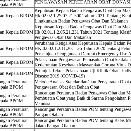
PENGAWASAN PEREDARAN OBAT DONASI 
pala BPOM
Keputusan Kepala Badan Pengawas Obat Dan Maka
san Kepala BPOM
Hk.02.02.1.25.07.21.300 Tahun 2021 Tentang Kebi
Lingkungan Badan Pengawas Obat Dan Makanan
Keputusan Kepala Badan Pengawas Obat Dan Maka
san Kepala BPOM
Hk.02.01.1.2.05.21.231 Tahun 2021 Tentang Klasif
Pengawas Obat Dan Makanan
Perubahan Ketiga Atas Keputusan Kepala Badan 
san Kepala BPOM
HK.02.02.1.2.11.20.1126 Tahun 2020 tentang Petun
Persetujuan Penggunaan Darurat (Emergency Use Au
Pelaksanaan Pengawasan Pemasukan Obat ke dalam
san Kepala BPOM
Kedaruratan Kesehatan Masyarakat Corona Virus 
Petunjuk Teknis Pelaksanaan Uji Klinik Obat Tradi
san Kepala BPOM
Disease 2019 (COVID-19)
ngan Peraturan
Metode Analisis Standar dan/atau Persyaratan Oba
pala BPOM
Pengawasan Obat dan Bahan Obat
Rancangan Peraturan Badan Pengawas Obat dan M
ngan Peraturan
Pembuatan Obat yang Baik di Sarana Pengolahan Pr
pala BPOM
Manusia
ngan Peraturan
Rancangan Peraturan Badan POM tentang Pengawas
pala BPOM
Pangan Olahan
ngan Peraturan
Rancangan Peraturan Badan POM tentang Batas M
pala BPOM
dalam Pangan Olahan