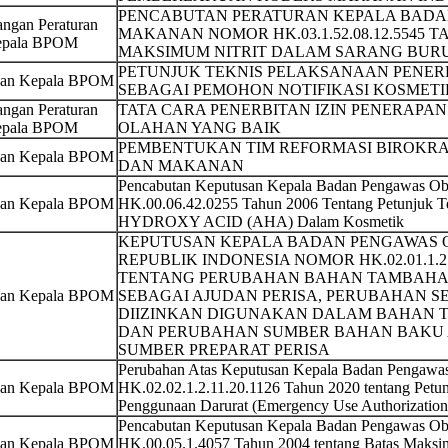
PENCABUTAN PERATURAN KEPALA BADA
ngan Peraturan
MAKANAN NOMOR HK.03.1.52.08.12.5545 
pala BPOM
MAKSIMUM NITRIT DALAM SARANG BUR
PETUNJUK TEKNIS PELAKSANAAN PENER
san Kepala BPOM
SEBAGAI PEMOHON NOTIFIKASI KOSMET
ngan Peraturan
TATA CARA PENERBITAN IZIN PENERAPA
pala BPOM
OLAHAN YANG BAIK
PEMBENTUKAN TIM REFORMASI BIROKRA
san Kepala BPOM
DAN MAKANAN
Pencabutan Keputusan Kepala Badan Pengawas O
san Kepala BPOM
HK.00.06.42.0255 Tahun 2006 Tentang Petunjuk
HYDROXY ACID (AHA) Dalam Kosmetik
KEPUTUSAN KEPALA BADAN PENGAWAS
REPUBLIK INDONESIA NOMOR HK.02.01.1.2.
TENTANG PERUBAHAN BAHAN TAMBAHAN
san Kepala BPOM
SEBAGAI AJUDAN PERISA, PERUBAHAN S
DIIZINKAN DIGUNAKAN DALAM BAHAN 
DAN PERUBAHAN SUMBER BAHAN BAKU 
SUMBER PREPARAT PERISA
Perubahan Atas Keputusan Kepala Badan Pengaw
san Kepala BPOM
HK.02.02.1.2.11.20.1126 Tahun 2020 tentang Petun
Penggunaan Darurat (Emergency Use Authorization
Pencabutan Keputusan Kepala Badan Pengawas O
san Kepala BPOM
HK.00.05.1.4057 Tahun 2004 tentang Batas Maksi