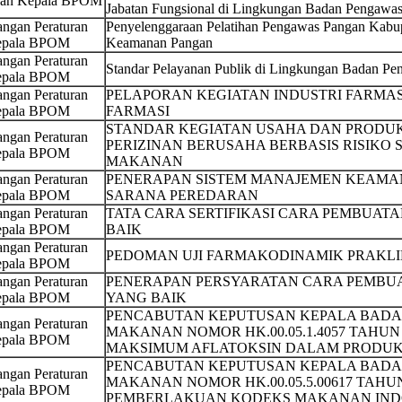
san Kepala BPOM
Jabatan Fungsional di Lingkungan Badan Pengawa
ngan Peraturan
Penyelenggaraan Pelatihan Pengawas Pangan Kabup
pala BPOM
Keamanan Pangan
ngan Peraturan
Standar Pelayanan Publik di Lingkungan Badan P
pala BPOM
ngan Peraturan
PELAPORAN KEGIATAN INDUSTRI FARMA
pala BPOM
FARMASI
STANDAR KEGIATAN USAHA DAN PRODU
ngan Peraturan
PERIZINAN BERUSAHA BERBASIS RISIKO
pala BPOM
MAKANAN
ngan Peraturan
PENERAPAN SISTEM MANAJEMEN KEAMA
pala BPOM
SARANA PEREDARAN
ngan Peraturan
TATA CARA SERTIFIKASI CARA PEMBUAT
pala BPOM
BAIK
ngan Peraturan
PEDOMAN UJI FARMAKODINAMIK PRAKLI
pala BPOM
ngan Peraturan
PENERAPAN PERSYARATAN CARA PEMBUA
pala BPOM
YANG BAIK
PENCABUTAN KEPUTUSAN KEPALA BADA
ngan Peraturan
MAKANAN NOMOR HK.00.05.1.4057 TAHUN
pala BPOM
MAKSIMUM AFLATOKSIN DALAM PRODU
PENCABUTAN KEPUTUSAN KEPALA BADA
ngan Peraturan
MAKANAN NOMOR HK.00.05.5.00617 TAHU
pala BPOM
PEMBERLAKUAN KODEKS MAKANAN INDO