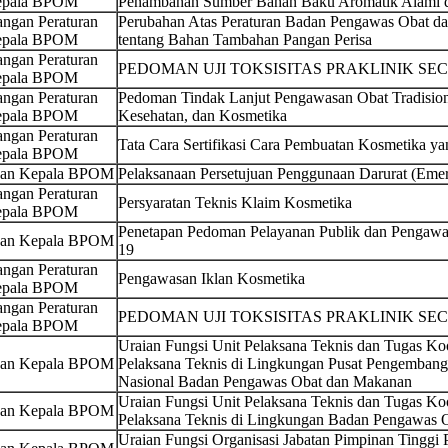
pala BPOM
Penambahan Sumber Bahan Baku Aromatik Alami da
ngan Peraturan
Perubahan Atas Peraturan Badan Pengawas Obat 
pala BPOM
tentang Bahan Tambahan Pangan Perisa
ngan Peraturan
PEDOMAN UJI TOKSISITAS PRAKLINIK SEC
pala BPOM
ngan Peraturan
Pedoman Tindak Lanjut Pengawasan Obat Tradision
pala BPOM
Kesehatan, dan Kosmetika
ngan Peraturan
Tata Cara Sertifikasi Cara Pembuatan Kosmetika ya
pala BPOM
san Kepala BPOM
Pelaksanaan Persetujuan Penggunaan Darurat (Emer
ngan Peraturan
Persyaratan Teknis Klaim Kosmetika
pala BPOM
Penetapan Pedoman Pelayanan Publik dan Pengawa
san Kepala BPOM
19
ngan Peraturan
Pengawasan Iklan Kosmetika
pala BPOM
ngan Peraturan
PEDOMAN UJI TOKSISITAS PRAKLINIK SEC
pala BPOM
Uraian Fungsi Unit Pelaksana Teknis dan Tugas Koo
san Kepala BPOM
Pelaksana Teknis di Lingkungan Pusat Pengemban
Nasional Badan Pengawas Obat dan Makanan
Uraian Fungsi Unit Pelaksana Teknis dan Tugas Koo
san Kepala BPOM
Pelaksana Teknis di Lingkungan Badan Pengawas 
Uraian Fungsi Organisasi Jabatan Pimpinan Tinggi 