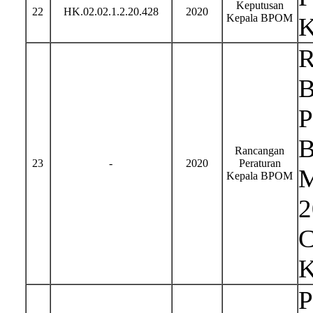
Keputusan
22
HK.02.02.1.2.20.428
2020
Kepala BPOM
K
R
B
P
B
Rancangan
23
-
2020
Peraturan
M
Kepala BPOM
2
C
K
P