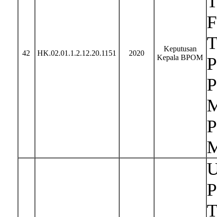
T
F
T
Keputusan
42
HK.02.01.1.2.12.20.1151
2020
Kepala BPOM
P
P
M
P
M
U
P
T