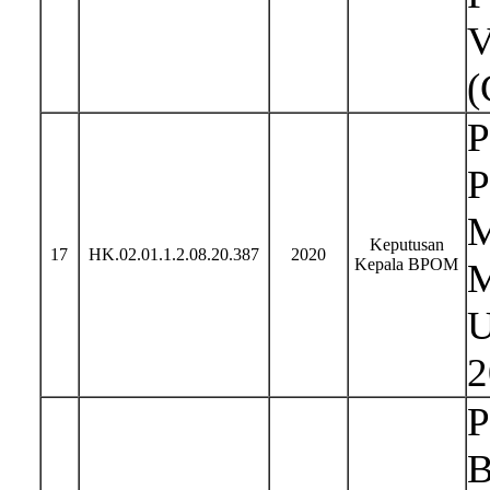
V
(
P
P
M
Keputusan
17
HK.02.01.1.2.08.20.387
2020
Kepala BPOM
M
U
2
P
B