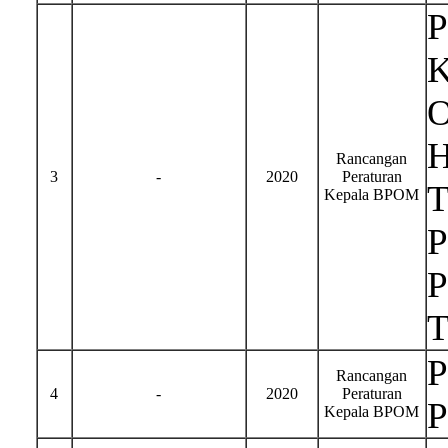
P
K
O
H
Rancangan
3
-
2020
Peraturan
T
Kepala BPOM
P
P
T
P
Rancangan
4
-
2020
Peraturan
P
Kepala BPOM