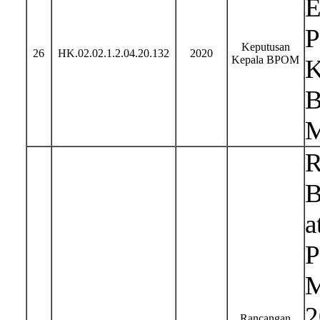
E
P
Keputusan
26
HK.02.02.1.2.04.20.132
2020
Kepala BPOM
K
B
M
R
B
a
P
M
2
Rancangan