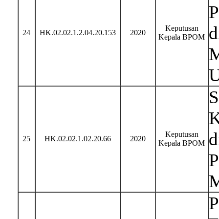
P
d
Keputusan
24
HK.02.02.1.2.04.20.153
2020
Kepala BPOM
M
U
S
K
d
Keputusan
25
HK.02.02.1.02.20.66
2020
Kepala BPOM
P
M
P