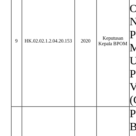
O
N
P
Keputusan
9
HK.02.02.1.2.04.20.153
2020
Kepala BPOM
M
U
P
V
(
P
B