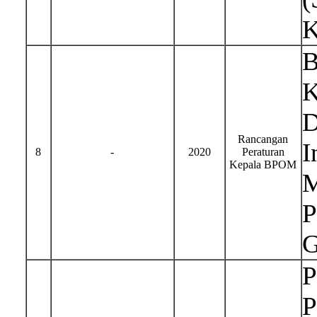
K
B
K
D
Rancangan
I
8
-
2020
Peraturan
Kepala BPOM
M
P
G
P
P