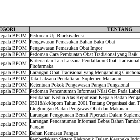
EGORI
TENTANG
 Kepala BPOM
Pedoman Uji Bioekivalensi
 Kepala BPOM
Pengawasan Pemasukan Bahan Baku Obat
 Kepala BPOM
Pengawasan Pemasukan Obat Impor
 Kepala BPOM
Pedoman Cara Pembuatan Obat Tradisional yang Baik
Kriteria dan Tata Laksana Pendaftaran Obat Tradisional
 Kepala BPOM
Fitofarmaka
 Kepala BPOM
Larangan Obat Tradisional yang Mengandung Cinchonae
 Kepala BPOM
Tata Laksana Pendaftaran Suplemen Makanan
 Kepala BPOM
Ketentuan Pokok Pengawasan Pangan Fungsional
 Kepala BPOM
Pedoman Pencantuman Informasi Nilai Gizi Pada Labe
Perubahan Kedua Atas Keputusan Kepala Badan Pen
 Kepala BPOM
05018/sk/kbpom Tahun 2001 Tentang Organisasi dan Tat
Lingkungan Badan Pengawas Obat dan Makanan
 Kepala BPOM
Larangan Penggunaan Benzil Piperazin Dalam Suple
Larangan Pencantuman Informasi Bebas Bahan Tambah
 Kepala BPOM
Pangan
 Kepala BPOM
Bahan Kemasan Pangan
Pemberlakuan Sistem Elektronik Dalam Kerangka Indon