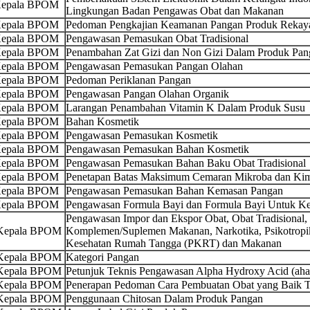
 Kepala BPOM
Lingkungan Badan Pengawas Obat dan Makanan
 Kepala BPOM
Pedoman Pengkajian Keamanan Pangan Produk Rekaya
 Kepala BPOM
Pengawasan Pemasukan Obat Tradisional
 Kepala BPOM
Penambahan Zat Gizi dan Non Gizi Dalam Produk Pan
 Kepala BPOM
Pengawasan Pemasukan Pangan Olahan
 Kepala BPOM
Pedoman Periklanan Pangan
 Kepala BPOM
Pengawasan Pangan Olahan Organik
 Kepala BPOM
Larangan Penambahan Vitamin K Dalam Produk Susu
 Kepala BPOM
Bahan Kosmetik
 Kepala BPOM
Pengawasan Pemasukan Kosmetik
 Kepala BPOM
Pengawasan Pemasukan Bahan Kosmetik
 Kepala BPOM
Pengawasan Pemasukan Bahan Baku Obat Tradisional
 Kepala BPOM
Penetapan Batas Maksimum Cemaran Mikroba dan Ki
 Kepala BPOM
Pengawasan Pemasukan Bahan Kemasan Pangan
 Kepala BPOM
Pengawasan Formula Bayi dan Formula Bayi Untuk Ke
Pengawasan Impor dan Ekspor Obat, Obat Tradisional,
 Kepala BPOM
Komplemen/Suplemen Makanan, Narkotika, Psikotropika
Kesehatan Rumah Tangga (PKRT) dan Makanan
 Kepala BPOM
Kategori Pangan
 Kepala BPOM
Petunjuk Teknis Pengawasan Alpha Hydroxy Acid (ah
 Kepala BPOM
Penerapan Pedoman Cara Pembuatan Obat yang Baik 
 Kepala BPOM
Penggunaan Chitosan Dalam Produk Pangan