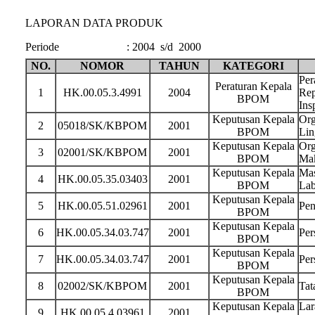
LAPORAN DATA PRODUK
Periode
:
2004 s/d 2000
NO.
NOMOR
TAHUN
KATEGORI
Per
Peraturan Kepala
1
HK.00.05.3.4991
2004
Rep
BPOM
Ins
Keputusan Kepala
Org
2
05018/SK/KBPOM
2001
BPOM
Lin
Keputusan Kepala
Org
3
02001/SK/KBPOM
2001
BPOM
Ma
Keputusan Kepala
Mas
4
HK.00.05.35.03403
2001
BPOM
Lab
Keputusan Kepala
5
HK.00.05.51.02961
2001
Pen
BPOM
Keputusan Kepala
6
HK.00.05.34.03.747
2001
Per
BPOM
Keputusan Kepala
7
HK.00.05.34.03.747
2001
Per
BPOM
Keputusan Kepala
8
02002/SK/KBPOM
2001
Tat
BPOM
Keputusan Kepala
Lar
9
HK.00.05.4.03961
2001