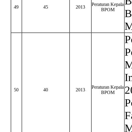
B
Peraturan Kepala
49
45
2013
BPOM
B
M
P
P
M
I
2
Peraturan Kepala
50
40
2013
BPOM
P
F
M