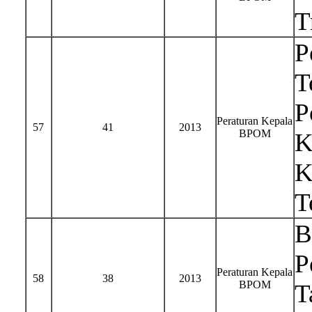
T
P
T
P
Peraturan Kepala
57
41
2013
BPOM
K
K
T
B
P
Peraturan Kepala
58
38
2013
BPOM
T