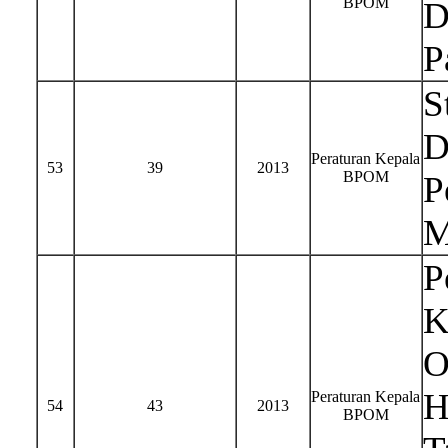
BPOM
D
P
S
D
Peraturan Kepala
53
39
2013
BPOM
P
M
P
K
O
H
Peraturan Kepala
54
43
2013
BPOM