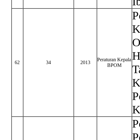
I
P
K
O
H
Peraturan Kepala
62
34
2013
BPOM
T
K
P
K
P
P