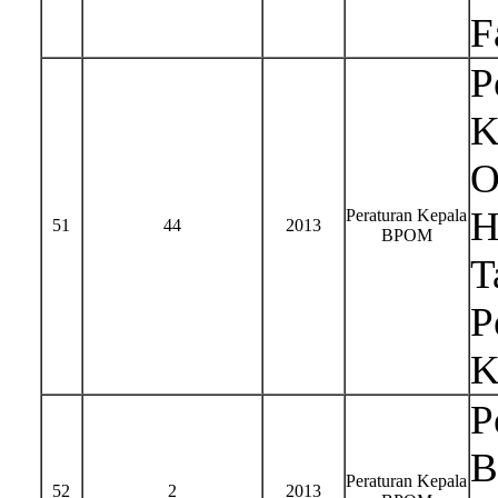
F
P
K
O
H
Peraturan Kepala
51
44
2013
BPOM
T
P
K
P
B
Peraturan Kepala
52
2
2013