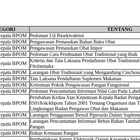
EGORI
TENTANG
 Kepala BPOM
Pedoman Uji Bioekivalensi
 Kepala BPOM
Pengawasan Pemasukan Bahan Baku Obat
 Kepala BPOM
Pengawasan Pemasukan Obat Impor
 Kepala BPOM
Pedoman Cara Pembuatan Obat Tradisional yang Baik
Kriteria dan Tata Laksana Pendaftaran Obat Tradisional
 Kepala BPOM
Fitofarmaka
 Kepala BPOM
Larangan Obat Tradisional yang Mengandung Cinchonae
 Kepala BPOM
Tata Laksana Pendaftaran Suplemen Makanan
 Kepala BPOM
Ketentuan Pokok Pengawasan Pangan Fungsional
 Kepala BPOM
Pedoman Pencantuman Informasi Nilai Gizi Pada Labe
Perubahan Kedua Atas Keputusan Kepala Badan Pen
 Kepala BPOM
05018/sk/kbpom Tahun 2001 Tentang Organisasi dan Tat
Lingkungan Badan Pengawas Obat dan Makanan
 Kepala BPOM
Larangan Penggunaan Benzil Piperazin Dalam Suple
Larangan Pencantuman Informasi Bebas Bahan Tambah
 Kepala BPOM
Pangan
 Kepala BPOM
Bahan Kemasan Pangan
Pemberlakuan Sistem Elektronik Dalam Kerangka Indon