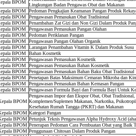
 Kepala BPOM
Lingkungan Badan Pengawas Obat dan Makanan
 Kepala BPOM
Pedoman Pengkajian Keamanan Pangan Produk Rekaya
 Kepala BPOM
Pengawasan Pemasukan Obat Tradisional
 Kepala BPOM
Penambahan Zat Gizi dan Non Gizi Dalam Produk Pan
 Kepala BPOM
Pengawasan Pemasukan Pangan Olahan
 Kepala BPOM
Pedoman Periklanan Pangan
 Kepala BPOM
Pengawasan Pangan Olahan Organik
 Kepala BPOM
Larangan Penambahan Vitamin K Dalam Produk Susu
 Kepala BPOM
Bahan Kosmetik
 Kepala BPOM
Pengawasan Pemasukan Kosmetik
 Kepala BPOM
Pengawasan Pemasukan Bahan Kosmetik
 Kepala BPOM
Pengawasan Pemasukan Bahan Baku Obat Tradisional
 Kepala BPOM
Penetapan Batas Maksimum Cemaran Mikroba dan Ki
 Kepala BPOM
Pengawasan Pemasukan Bahan Kemasan Pangan
 Kepala BPOM
Pengawasan Formula Bayi dan Formula Bayi Untuk Ke
Pengawasan Impor dan Ekspor Obat, Obat Tradisional,
 Kepala BPOM
Komplemen/Suplemen Makanan, Narkotika, Psikotropika
Kesehatan Rumah Tangga (PKRT) dan Makanan
 Kepala BPOM
Kategori Pangan
 Kepala BPOM
Petunjuk Teknis Pengawasan Alpha Hydroxy Acid (ah
 Kepala BPOM
Penerapan Pedoman Cara Pembuatan Obat yang Baik 
 Kepala BPOM
Penggunaan Chitosan Dalam Produk Pangan