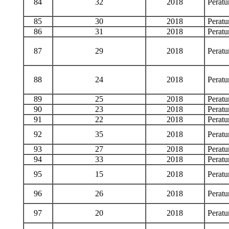
84
32
2018
Perat
85
30
2018
Perat
86
31
2018
Perat
87
29
2018
Perat
88
24
2018
Perat
89
25
2018
Perat
90
23
2018
Perat
91
22
2018
Perat
92
35
2018
Perat
93
27
2018
Perat
94
33
2018
Perat
95
15
2018
Perat
96
26
2018
Perat
97
20
2018
Perat