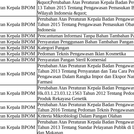
&quot;Perubahan Atas Peraturan Kepala Badan 
uran Kepala BPOM
13 Tahun 2015 Tentang Pengawasan Pemasukan 
Wilayah Indonesia &quot;
Perubahan Atas Peraturan Kepala Badan Pengaw
uran Kepala BPOM
Tahun 2015 Tentang Pengawasan Pemasukan Oba
Indonesia
uran Kepala BPOM
Pencantuman Informasi Tanpa Bahan Tambahan Pa
uran Kepala BPOM
Persyaratan Penggunaan Bahan Tambahan Pangan 
uran Kepala BPOM
Kategori Pangan
uran Kepala BPOM
Pedoman Teknis Pengawasan Iklan Kosmetika
uran Kepala BPOM
Persyaratan Pangan Steril Komersial
Perubahan Atas Peraturan Kepala Badan Pengaw
Tahun 2013 Tentang Persyaratan dan Tata Cara Pe
uran Kepala BPOM
Pengawasan Dalam Rangka Impor dan Ekspor Narko
Farmasi
Perubahan Atas Peraturan Kepala Badan Pengaw
uran Kepala BPOM
Hk.03.1.23.03.12.1563 Tahun 2012 Tentang Ped
Produk Rekayasa Genetik
Perubahan Atas Peraturan Kepala Badan Pengaw
uran Kepala BPOM
Tahun 2016 Tentang Pedoman Teknis Pengawasan 
uran Kepala BPOM
Kriteria Mikrobiologi Dalam Pangan Olahan
Perubahan Atas Peraturan Kepala Badan Pengaw
uran Kepala BPOM
Tahun 2013 Tentang Standar Pelayanan Publik d
dan Makanan