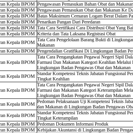
uran Kepala BPOM
Pengawasan Pemasukan Bahan Obat dan Makanan
uran Kepala BPOM
Pengawasan Pemasukan Obat dan Makanan Ke Dal
uran Kepala BPOM
Batas Maksimum Cemaran Logam Berat Dalam Pa
uran Kepala BPOM
Penarikan Pangan Dari Peredaran
uran Kepala BPOM
Tata Cara Sertifikasi Cara Distribusi Obat Yang Ba
uran Kepala BPOM
Kriteria dan Tata Laksana Registrasi Obat
Tata Cara Pengelolaan Barang Bukti di Lingkung
uran Kepala BPOM
Makanan
uran Kepala BPOM
Pengendalian Gratifikasi Di Lingkungan Badan 
Tata Cara Pengangkatan Pegawai Negeri Sipil Da
uran Kepala BPOM
Farmasi Dan Makanan Kategori Keahlian Melalui P
Lingkungan Badan Pengawas Obat dan Makanan
Standar Kompetensi Teknis Jabatan Fungsional P
uran Kepala BPOM
Tingkat Keahlian
Tata Cara Pengangkatan Pegawai Negeri Sipil Da
uran Kepala BPOM
Farmasi dan Makanan Kategori Keterampilan Melal
Lingkungan Badan Pengawas Obat dan Makanan
Pedoman Pelaksanaan Uji Kompetensi Teknis Jaba
uran Kepala BPOM
dan Makanan di Lingkungan Badan Pengawas Ob
Standar Kompetensi Teknis Jabatan Fungsional P
uran Kepala BPOM
Tingkat Keterampilan
uran Kepala BPOM
Pedoman Dokumen Informasi Produk
uran Kepala BPOM
Kebijakan Akuntansi di Lingkungan Badan Peng