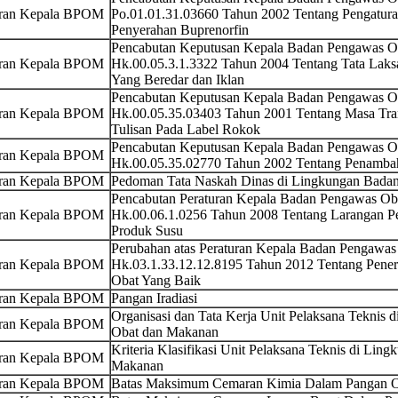
uran Kepala BPOM
Po.01.01.31.03660 Tahun 2002 Tentang Pengatura
Penyerahan Buprenorfin
Pencabutan Keputusan Kepala Badan Pengawas 
uran Kepala BPOM
Hk.00.05.3.1.3322 Tahun 2004 Tentang Tata Lak
Yang Beredar dan Iklan
Pencabutan Keputusan Kepala Badan Pengawas 
uran Kepala BPOM
Hk.00.05.35.03403 Tahun 2001 Tentang Masa Tran
Tulisan Pada Label Rokok
Pencabutan Keputusan Kepala Badan Pengawas 
uran Kepala BPOM
Hk.00.05.35.02770 Tahun 2002 Tentang Penambah
uran Kepala BPOM
Pedoman Tata Naskah Dinas di Lingkungan Bada
Pencabutan Peraturan Kepala Badan Pengawas O
uran Kepala BPOM
Hk.00.06.1.0256 Tahun 2008 Tentang Larangan 
Produk Susu
Perubahan atas Peraturan Kepala Badan Pengawa
uran Kepala BPOM
Hk.03.1.33.12.12.8195 Tahun 2012 Tentang Pene
Obat Yang Baik
uran Kepala BPOM
Pangan Iradiasi
Organisasi dan Tata Kerja Unit Pelaksana Teknis
uran Kepala BPOM
Obat dan Makanan
Kriteria Klasifikasi Unit Pelaksana Teknis di Li
uran Kepala BPOM
Makanan
uran Kepala BPOM
Batas Maksimum Cemaran Kimia Dalam Pangan O