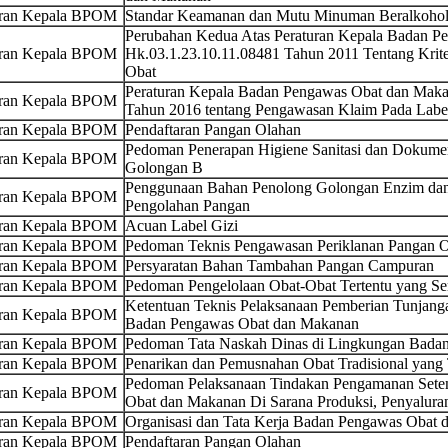
uran Kepala BPOM
Standar Keamanan dan Mutu Minuman Beralkoho
Perubahan Kedua Atas Peraturan Kepala Badan 
uran Kepala BPOM
Hk.03.1.23.10.11.08481 Tahun 2011 Tentang Kriter
Obat
Peraturan Kepala Badan Pengawas Obat dan Maka
uran Kepala BPOM
Tahun 2016 tentang Pengawasan Klaim Pada Label
uran Kepala BPOM
Pendaftaran Pangan Olahan
Pedoman Penerapan Higiene Sanitasi dan Dokumen
uran Kepala BPOM
Golongan B
Penggunaan Bahan Penolong Golongan Enzim dan
uran Kepala BPOM
Pengolahan Pangan
uran Kepala BPOM
Acuan Label Gizi
uran Kepala BPOM
Pedoman Teknis Pengawasan Periklanan Pangan 
uran Kepala BPOM
Persyaratan Bahan Tambahan Pangan Campuran
uran Kepala BPOM
Pedoman Pengelolaan Obat-Obat Tertentu yang Se
Ketentuan Teknis Pelaksanaan Pemberian Tunjang
uran Kepala BPOM
Badan Pengawas Obat dan Makanan
uran Kepala BPOM
Pedoman Tata Naskah Dinas di Lingkungan Bada
uran Kepala BPOM
Penarikan dan Pemusnahan Obat Tradisional yang
Pedoman Pelaksanaan Tindakan Pengamanan Sete
uran Kepala BPOM
Obat dan Makanan Di Sarana Produksi, Penyalura
uran Kepala BPOM
Organisasi dan Tata Kerja Badan Pengawas Obat
uran Kepala BPOM
Pendaftaran Pangan Olahan