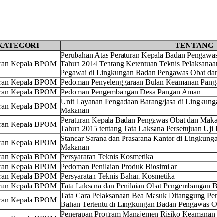
KATEGORI
TENTANG
Perubahan Atas Peraturan Kepala Badan Pengaw
uran Kepala BPOM
Tahun 2014 Tentang Ketentuan Teknis Pelaksanaa
Pegawai di Lingkungan Badan Pengawas Obat da
uran Kepala BPOM
Pedoman Penyelenggaraan Bulan Keamanan Panga
uran Kepala BPOM
Pedoman Pengembangan Desa Pangan Aman
Unit Layanan Pengadaan Barang/jasa di Lingkun
uran Kepala BPOM
Makanan
Peraturan Kepala Badan Pengawas Obat dan Maka
uran Kepala BPOM
Tahun 2015 tentang Tata Laksana Persetujuan Uji 
Standar Sarana dan Prasarana Kantor di Lingkun
uran Kepala BPOM
Makanan
uran Kepala BPOM
Persyaratan Teknis Kosmetika
uran Kepala BPOM
Pedoman Penilaian Produk Biosimilar
uran Kepala BPOM
Persyaratan Teknis Bahan Kosmetika
uran Kepala BPOM
Tata Laksana dan Penilaian Obat Pengembangan B
Tata Cara Pelaksanaan Bea Masuk Ditanggung Pem
uran Kepala BPOM
Bahan Tertentu di Lingkungan Badan Pengawas 
Penerapan Program Manajemen Risiko Keamanan Pa