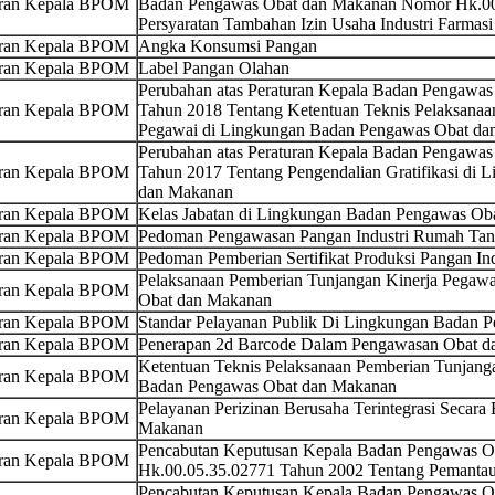
uran Kepala BPOM
Badan Pengawas Obat dan Makanan Nomor Hk.00.
Persyaratan Tambahan Izin Usaha Industri Farmasi
uran Kepala BPOM
Angka Konsumsi Pangan
uran Kepala BPOM
Label Pangan Olahan
Perubahan atas Peraturan Kepala Badan Pengawa
uran Kepala BPOM
Tahun 2018 Tentang Ketentuan Teknis Pelaksanaa
Pegawai di Lingkungan Badan Pengawas Obat da
Perubahan atas Peraturan Kepala Badan Pengawa
uran Kepala BPOM
Tahun 2017 Tentang Pengendalian Gratifikasi di
dan Makanan
uran Kepala BPOM
Kelas Jabatan di Lingkungan Badan Pengawas Ob
uran Kepala BPOM
Pedoman Pengawasan Pangan Industri Rumah Ta
uran Kepala BPOM
Pedoman Pemberian Sertifikat Produksi Pangan I
Pelaksanaan Pemberian Tunjangan Kinerja Pegaw
uran Kepala BPOM
Obat dan Makanan
uran Kepala BPOM
Standar Pelayanan Publik Di Lingkungan Badan 
uran Kepala BPOM
Penerapan 2d Barcode Dalam Pengawasan Obat d
Ketentuan Teknis Pelaksanaan Pemberian Tunjang
uran Kepala BPOM
Badan Pengawas Obat dan Makanan
Pelayanan Perizinan Berusaha Terintegrasi Secara 
uran Kepala BPOM
Makanan
Pencabutan Keputusan Kepala Badan Pengawas 
uran Kepala BPOM
Hk.00.05.35.02771 Tahun 2002 Tentang Pemantau
Pencabutan Keputusan Kepala Badan Pengawas 