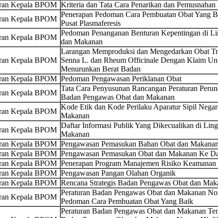
uran Kepala BPOM
Kriteria dan Tata Cara Penarikan dan Pemusnahan
Penerapan Pedoman Cara Pembuatan Obat Yang Bai
uran Kepala BPOM
Pusat Plasmaferesis
Pedoman Penanganan Benturan Kepentingan di L
uran Kepala BPOM
dan Makanan
Larangan Memproduksi dan Mengedarkan Obat Tr
uran Kepala BPOM
Senna L. dan Rheum Officinale Dengan Klaim U
Menurunkan Berat Badan
uran Kepala BPOM
Pedoman Pengawasan Periklanan Obat
Tata Cara Penyusunan Rancangan Peraturan Peru
uran Kepala BPOM
Badan Pengawas Obat dan Makanan
Kode Etik dan Kode Perilaku Aparatur Sipil Neg
uran Kepala BPOM
Makanan
Daftar Informasi Publik Yang Dikecualikan di L
uran Kepala BPOM
Makanan
uran Kepala BPOM
Pengawasan Pemasukan Bahan Obat dan Makanan
uran Kepala BPOM
Pengawasan Pemasukan Obat dan Makanan Ke Dal
uran Kepala BPOM
Penerapan Program Manajemen Risiko Keamanan P
uran Kepala BPOM
Pengawasan Pangan Olahan Organik
uran Kepala BPOM
Rencana Strategis Badan Pengawas Obat dan Ma
Peraturan Badan Pengawas Obat dan Makanan No
uran Kepala BPOM
Pedoman Cara Pembuatan Obat Yang Baik
Peraturan Badan Pengawas Obat dan Makanan Ten