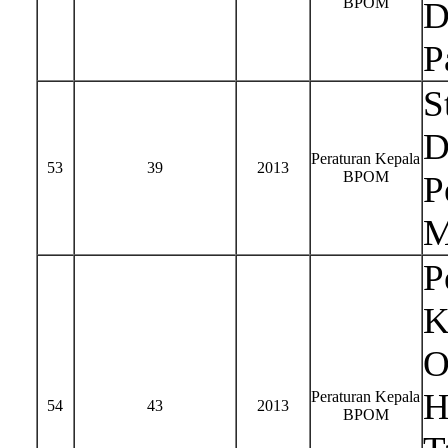
BPOM
D
P
S
D
Peraturan Kepala
53
39
2013
BPOM
P
M
P
K
O
H
Peraturan Kepala
54
43
2013
BPOM