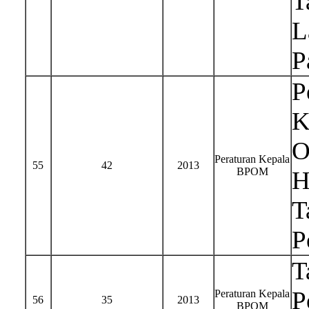
T
L
P
P
K
O
Peraturan Kepala
55
42
2013
BPOM
H
T
P
T
P
Peraturan Kepala
56
35
2013
BPOM