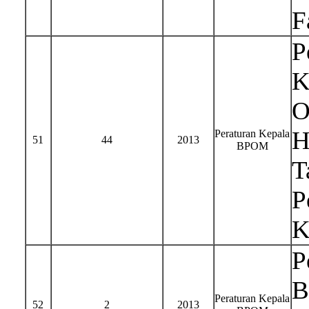
F
P
K
O
H
Peraturan Kepala
51
44
2013
BPOM
T
P
K
P
B
Peraturan Kepala
52
2
2013