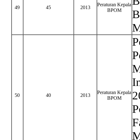
B
Peraturan Kepala
49
45
2013
BPOM
B
M
P
P
M
I
2
Peraturan Kepala
50
40
2013
BPOM
P
F
M