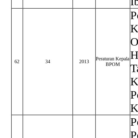
I
P
K
O
H
Peraturan Kepala
62
34
2013
BPOM
T
K
P
K
P
P