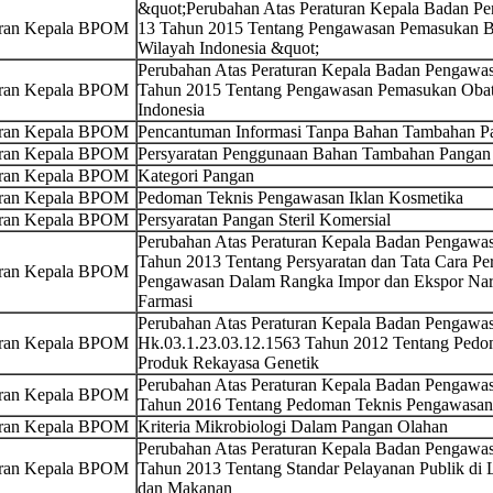
&quot;Perubahan Atas Peraturan Kepala Badan 
uran Kepala BPOM
13 Tahun 2015 Tentang Pengawasan Pemasukan 
Wilayah Indonesia &quot;
Perubahan Atas Peraturan Kepala Badan Pengaw
uran Kepala BPOM
Tahun 2015 Tentang Pengawasan Pemasukan Oba
Indonesia
uran Kepala BPOM
Pencantuman Informasi Tanpa Bahan Tambahan Pa
uran Kepala BPOM
Persyaratan Penggunaan Bahan Tambahan Pangan 
uran Kepala BPOM
Kategori Pangan
uran Kepala BPOM
Pedoman Teknis Pengawasan Iklan Kosmetika
uran Kepala BPOM
Persyaratan Pangan Steril Komersial
Perubahan Atas Peraturan Kepala Badan Pengaw
Tahun 2013 Tentang Persyaratan dan Tata Cara Pe
uran Kepala BPOM
Pengawasan Dalam Rangka Impor dan Ekspor Narko
Farmasi
Perubahan Atas Peraturan Kepala Badan Pengaw
uran Kepala BPOM
Hk.03.1.23.03.12.1563 Tahun 2012 Tentang Ped
Produk Rekayasa Genetik
Perubahan Atas Peraturan Kepala Badan Pengaw
uran Kepala BPOM
Tahun 2016 Tentang Pedoman Teknis Pengawasan 
uran Kepala BPOM
Kriteria Mikrobiologi Dalam Pangan Olahan
Perubahan Atas Peraturan Kepala Badan Pengaw
uran Kepala BPOM
Tahun 2013 Tentang Standar Pelayanan Publik d
dan Makanan