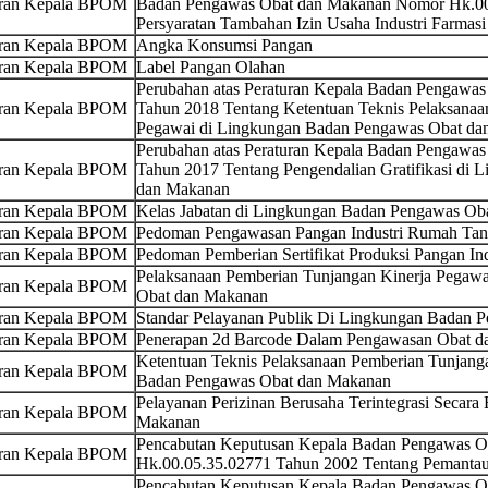
uran Kepala BPOM
Badan Pengawas Obat dan Makanan Nomor Hk.00.
Persyaratan Tambahan Izin Usaha Industri Farmasi
uran Kepala BPOM
Angka Konsumsi Pangan
uran Kepala BPOM
Label Pangan Olahan
Perubahan atas Peraturan Kepala Badan Pengawa
uran Kepala BPOM
Tahun 2018 Tentang Ketentuan Teknis Pelaksanaa
Pegawai di Lingkungan Badan Pengawas Obat da
Perubahan atas Peraturan Kepala Badan Pengawa
uran Kepala BPOM
Tahun 2017 Tentang Pengendalian Gratifikasi di
dan Makanan
uran Kepala BPOM
Kelas Jabatan di Lingkungan Badan Pengawas Ob
uran Kepala BPOM
Pedoman Pengawasan Pangan Industri Rumah Ta
uran Kepala BPOM
Pedoman Pemberian Sertifikat Produksi Pangan I
Pelaksanaan Pemberian Tunjangan Kinerja Pegaw
uran Kepala BPOM
Obat dan Makanan
uran Kepala BPOM
Standar Pelayanan Publik Di Lingkungan Badan 
uran Kepala BPOM
Penerapan 2d Barcode Dalam Pengawasan Obat d
Ketentuan Teknis Pelaksanaan Pemberian Tunjang
uran Kepala BPOM
Badan Pengawas Obat dan Makanan
Pelayanan Perizinan Berusaha Terintegrasi Secara 
uran Kepala BPOM
Makanan
Pencabutan Keputusan Kepala Badan Pengawas 
uran Kepala BPOM
Hk.00.05.35.02771 Tahun 2002 Tentang Pemantau
Pencabutan Keputusan Kepala Badan Pengawas 