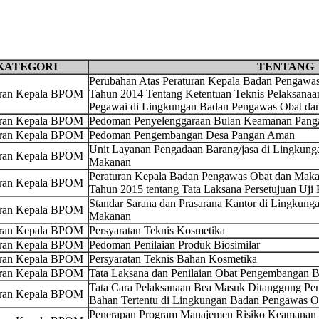
KATEGORI
TENTANG
Perubahan Atas Peraturan Kepala Badan Pengaw
uran Kepala BPOM
Tahun 2014 Tentang Ketentuan Teknis Pelaksanaa
Pegawai di Lingkungan Badan Pengawas Obat da
uran Kepala BPOM
Pedoman Penyelenggaraan Bulan Keamanan Panga
uran Kepala BPOM
Pedoman Pengembangan Desa Pangan Aman
Unit Layanan Pengadaan Barang/jasa di Lingkun
uran Kepala BPOM
Makanan
Peraturan Kepala Badan Pengawas Obat dan Maka
uran Kepala BPOM
Tahun 2015 tentang Tata Laksana Persetujuan Uji 
Standar Sarana dan Prasarana Kantor di Lingkun
uran Kepala BPOM
Makanan
uran Kepala BPOM
Persyaratan Teknis Kosmetika
uran Kepala BPOM
Pedoman Penilaian Produk Biosimilar
uran Kepala BPOM
Persyaratan Teknis Bahan Kosmetika
uran Kepala BPOM
Tata Laksana dan Penilaian Obat Pengembangan B
Tata Cara Pelaksanaan Bea Masuk Ditanggung Pem
uran Kepala BPOM
Bahan Tertentu di Lingkungan Badan Pengawas 
Penerapan Program Manajemen Risiko Keamanan Pa