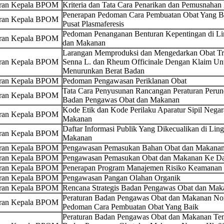
uran Kepala BPOM
Kriteria dan Tata Cara Penarikan dan Pemusnahan
Penerapan Pedoman Cara Pembuatan Obat Yang Bai
uran Kepala BPOM
Pusat Plasmaferesis
Pedoman Penanganan Benturan Kepentingan di L
uran Kepala BPOM
dan Makanan
Larangan Memproduksi dan Mengedarkan Obat Tr
uran Kepala BPOM
Senna L. dan Rheum Officinale Dengan Klaim U
Menurunkan Berat Badan
uran Kepala BPOM
Pedoman Pengawasan Periklanan Obat
Tata Cara Penyusunan Rancangan Peraturan Peru
uran Kepala BPOM
Badan Pengawas Obat dan Makanan
Kode Etik dan Kode Perilaku Aparatur Sipil Neg
uran Kepala BPOM
Makanan
Daftar Informasi Publik Yang Dikecualikan di L
uran Kepala BPOM
Makanan
uran Kepala BPOM
Pengawasan Pemasukan Bahan Obat dan Makanan
uran Kepala BPOM
Pengawasan Pemasukan Obat dan Makanan Ke Dal
uran Kepala BPOM
Penerapan Program Manajemen Risiko Keamanan P
uran Kepala BPOM
Pengawasan Pangan Olahan Organik
uran Kepala BPOM
Rencana Strategis Badan Pengawas Obat dan Ma
Peraturan Badan Pengawas Obat dan Makanan No
uran Kepala BPOM
Pedoman Cara Pembuatan Obat Yang Baik
Peraturan Badan Pengawas Obat dan Makanan Ten