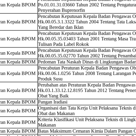
uran Kepala BPOM
Po.01.01.31.03660 Tahun 2002 Tentang Pengatura
Penyerahan Buprenorfin
Pencabutan Keputusan Kepala Badan Pengawas 
uran Kepala BPOM
Hk.00.05.3.1.3322 Tahun 2004 Tentang Tata Lak
Yang Beredar dan Iklan
Pencabutan Keputusan Kepala Badan Pengawas 
uran Kepala BPOM
Hk.00.05.35.03403 Tahun 2001 Tentang Masa Tran
Tulisan Pada Label Rokok
Pencabutan Keputusan Kepala Badan Pengawas 
uran Kepala BPOM
Hk.00.05.35.02770 Tahun 2002 Tentang Penambah
uran Kepala BPOM
Pedoman Tata Naskah Dinas di Lingkungan Bada
Pencabutan Peraturan Kepala Badan Pengawas O
uran Kepala BPOM
Hk.00.06.1.0256 Tahun 2008 Tentang Larangan 
Produk Susu
Perubahan atas Peraturan Kepala Badan Pengawa
uran Kepala BPOM
Hk.03.1.33.12.12.8195 Tahun 2012 Tentang Pene
Obat Yang Baik
uran Kepala BPOM
Pangan Iradiasi
Organisasi dan Tata Kerja Unit Pelaksana Teknis
uran Kepala BPOM
Obat dan Makanan
Kriteria Klasifikasi Unit Pelaksana Teknis di Li
uran Kepala BPOM
Makanan
uran Kepala BPOM
Batas Maksimum Cemaran Kimia Dalam Pangan O