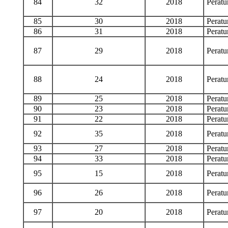
84
32
2018
Perat
85
30
2018
Perat
86
31
2018
Perat
87
29
2018
Perat
88
24
2018
Perat
89
25
2018
Perat
90
23
2018
Perat
91
22
2018
Perat
92
35
2018
Perat
93
27
2018
Perat
94
33
2018
Perat
95
15
2018
Perat
96
26
2018
Perat
97
20
2018
Perat