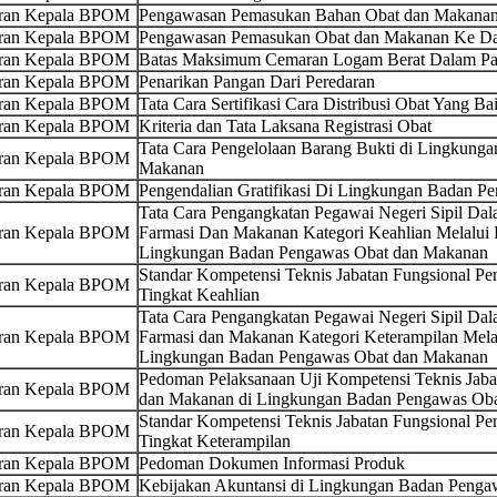
uran Kepala BPOM
Pengawasan Pemasukan Bahan Obat dan Makanan
uran Kepala BPOM
Pengawasan Pemasukan Obat dan Makanan Ke Dal
uran Kepala BPOM
Batas Maksimum Cemaran Logam Berat Dalam Pa
uran Kepala BPOM
Penarikan Pangan Dari Peredaran
uran Kepala BPOM
Tata Cara Sertifikasi Cara Distribusi Obat Yang Ba
uran Kepala BPOM
Kriteria dan Tata Laksana Registrasi Obat
Tata Cara Pengelolaan Barang Bukti di Lingkung
uran Kepala BPOM
Makanan
uran Kepala BPOM
Pengendalian Gratifikasi Di Lingkungan Badan 
Tata Cara Pengangkatan Pegawai Negeri Sipil Da
uran Kepala BPOM
Farmasi Dan Makanan Kategori Keahlian Melalui P
Lingkungan Badan Pengawas Obat dan Makanan
Standar Kompetensi Teknis Jabatan Fungsional P
uran Kepala BPOM
Tingkat Keahlian
Tata Cara Pengangkatan Pegawai Negeri Sipil Da
uran Kepala BPOM
Farmasi dan Makanan Kategori Keterampilan Melal
Lingkungan Badan Pengawas Obat dan Makanan
Pedoman Pelaksanaan Uji Kompetensi Teknis Jaba
uran Kepala BPOM
dan Makanan di Lingkungan Badan Pengawas Ob
Standar Kompetensi Teknis Jabatan Fungsional P
uran Kepala BPOM
Tingkat Keterampilan
uran Kepala BPOM
Pedoman Dokumen Informasi Produk
uran Kepala BPOM
Kebijakan Akuntansi di Lingkungan Badan Peng