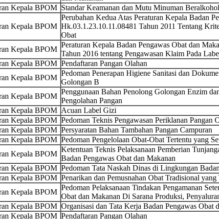
uran Kepala BPOM
Standar Keamanan dan Mutu Minuman Beralkoho
Perubahan Kedua Atas Peraturan Kepala Badan 
uran Kepala BPOM
Hk.03.1.23.10.11.08481 Tahun 2011 Tentang Kriter
Obat
Peraturan Kepala Badan Pengawas Obat dan Maka
uran Kepala BPOM
Tahun 2016 tentang Pengawasan Klaim Pada Label
uran Kepala BPOM
Pendaftaran Pangan Olahan
Pedoman Penerapan Higiene Sanitasi dan Dokumen
uran Kepala BPOM
Golongan B
Penggunaan Bahan Penolong Golongan Enzim dan
uran Kepala BPOM
Pengolahan Pangan
uran Kepala BPOM
Acuan Label Gizi
uran Kepala BPOM
Pedoman Teknis Pengawasan Periklanan Pangan 
uran Kepala BPOM
Persyaratan Bahan Tambahan Pangan Campuran
uran Kepala BPOM
Pedoman Pengelolaan Obat-Obat Tertentu yang Se
Ketentuan Teknis Pelaksanaan Pemberian Tunjang
uran Kepala BPOM
Badan Pengawas Obat dan Makanan
uran Kepala BPOM
Pedoman Tata Naskah Dinas di Lingkungan Bada
uran Kepala BPOM
Penarikan dan Pemusnahan Obat Tradisional yang
Pedoman Pelaksanaan Tindakan Pengamanan Sete
uran Kepala BPOM
Obat dan Makanan Di Sarana Produksi, Penyalura
uran Kepala BPOM
Organisasi dan Tata Kerja Badan Pengawas Obat
uran Kepala BPOM
Pendaftaran Pangan Olahan