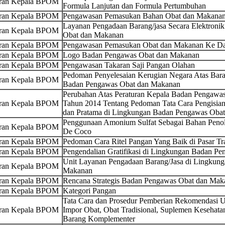
uran Kepala BPOM
Formula Lanjutan dan Formula Pertumbuhan
uran Kepala BPOM
Pengawasan Pemasukan Bahan Obat dan Makanan 
Layanan Pengadaan Barang/jasa Secara Elektroni
uran Kepala BPOM
Obat dan Makanan
uran Kepala BPOM
Pengawasan Pemasukan Obat dan Makanan Ke Dal
uran Kepala BPOM
Logo Badan Pengawas Obat dan Makanan
uran Kepala BPOM
Pengawasan Takaran Saji Pangan Olahan
Pedoman Penyelesaian Kerugian Negara Atas Bara
uran Kepala BPOM
Badan Pengawas Obat dan Makanan
Perubahan Atas Peraturan Kepala Badan Pengaw
uran Kepala BPOM
Tahun 2014 Tentang Pedoman Tata Cara Pengisian
dan Pratama di Lingkungan Badan Pengawas Oba
Penggunaan Amonium Sulfat Sebagai Bahan Penol
uran Kepala BPOM
De Coco
uran Kepala BPOM
Pedoman Cara Ritel Pangan Yang Baik di Pasar Tra
uran Kepala BPOM
Pengendalian Gratifikasi di Lingkungan Badan P
Unit Layanan Pengadaan Barang/Jasa di Lingkun
uran Kepala BPOM
Makanan
uran Kepala BPOM
Rencana Strategis Badan Pengawas Obat dan Ma
uran Kepala BPOM
Kategori Pangan
Tata Cara dan Prosedur Pemberian Rekomendasi U
uran Kepala BPOM
Impor Obat, Obat Tradisional, Suplemen Kesehata
Barang Komplementer