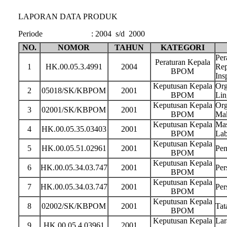
LAPORAN DATA PRODUK
Periode
:
2004 s/d 2000
NO.
NOMOR
TAHUN
KATEGORI
Per
Peraturan Kepala
1
HK.00.05.3.4991
2004
Rep
BPOM
Ins
Keputusan Kepala
Org
2
05018/SK/KBPOM
2001
BPOM
Lin
Keputusan Kepala
Org
3
02001/SK/KBPOM
2001
BPOM
Ma
Keputusan Kepala
Mas
4
HK.00.05.35.03403
2001
BPOM
Lab
Keputusan Kepala
5
HK.00.05.51.02961
2001
Pen
BPOM
Keputusan Kepala
6
HK.00.05.34.03.747
2001
Per
BPOM
Keputusan Kepala
7
HK.00.05.34.03.747
2001
Per
BPOM
Keputusan Kepala
8
02002/SK/KBPOM
2001
Tat
BPOM
Keputusan Kepala
Lar
9
HK.00.05.4.03961
2001