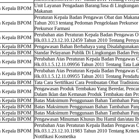
Unit Layanan Pengadaan Barang/Jasa di Lingkunga
an Kepala BPOM
Makanan
Peraturan Kepala Badan Pengawas Obat dan Makana
an Kepala BPOM
Tahun 2013 tentang Pedoman Pengelolaan Prekurso
Prekursor Farmasi
Perubahan atas Peraturan Kepala Badan Pengawas 
an Kepala BPOM
Hk.03.1.23.12.10.12459 Tahun 2010 Tentang Persya
an Kepala BPOM
Pengawasan Bahan Berbahaya yang Disalahgunakan
an Kepala BPOM
Standar Pelayanan Publik Di Lingkungan Badan Pe
Perubahan Atas Peraturan Kepala Badan Pengawas
an Kepala BPOM
Hk.03.1.5.12.11.09956 Tahun 2011 Tentang Tata La
Perubahan Atas Peraturan Kepala Badan Pengawas
an Kepala BPOM
Hk.03.1.5.12.11.09955 Tahun 2011 Tentang Pendaft
an Kepala BPOM
Tata Cara Sertifikasi Cara Pembuatan Obat Tradision
Pengawasan Produk Tembakau Yang Beredar, Pencan
an Kepala BPOM
Dalam Iklan dan Kemasan Produk Tembakau dan Pr
an Kepala BPOM
Batas Maksimum Penggunaan Bahan Tambahan Pang
an Kepala BPOM
Batas Maksimum Penggunaan Bahan Tambahan Pan
an Kepala BPOM
Batas Maksimum Penggunaan Bahan Tambahan Pan
an Kepala BPOM
Pengawasan Minuman Khusus Ibu Hamil dan/atau I
Perubahan Atas Peraturan Kepala Badan Pengawas
an Kepala BPOM
Hk.03.1.23.12.10.11983 Tahun 2010 Tentang Kriteri
Notifikasi Kosmetika