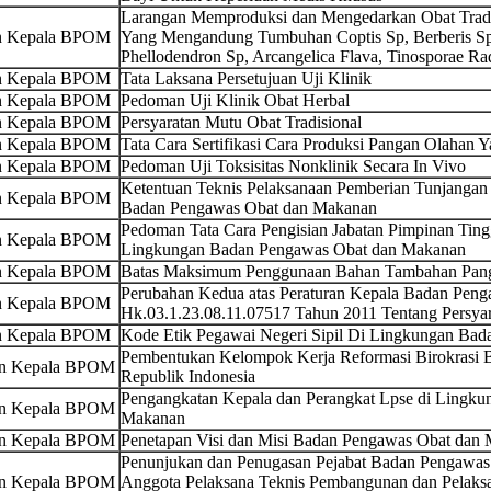
Larangan Memproduksi dan Mengedarkan Obat Tradi
an Kepala BPOM
Yang Mengandung Tumbuhan Coptis Sp, Berberis Sp
Phellodendron Sp, Arcangelica Flava, Tinosporae Ra
an Kepala BPOM
Tata Laksana Persetujuan Uji Klinik
an Kepala BPOM
Pedoman Uji Klinik Obat Herbal
an Kepala BPOM
Persyaratan Mutu Obat Tradisional
an Kepala BPOM
Tata Cara Sertifikasi Cara Produksi Pangan Olahan 
an Kepala BPOM
Pedoman Uji Toksisitas Nonklinik Secara In Vivo
Ketentuan Teknis Pelaksanaan Pemberian Tunjangan
an Kepala BPOM
Badan Pengawas Obat dan Makanan
Pedoman Tata Cara Pengisian Jabatan Pimpinan Ting
an Kepala BPOM
Lingkungan Badan Pengawas Obat dan Makanan
an Kepala BPOM
Batas Maksimum Penggunaan Bahan Tambahan Pan
Perubahan Kedua atas Peraturan Kepala Badan Pe
an Kepala BPOM
Hk.03.1.23.08.11.07517 Tahun 2011 Tentang Persya
an Kepala BPOM
Kode Etik Pegawai Negeri Sipil Di Lingkungan Ba
Pembentukan Kelompok Kerja Reformasi Birokrasi
an Kepala BPOM
Republik Indonesia
Pengangkatan Kepala dan Perangkat Lpse di Lingk
an Kepala BPOM
Makanan
an Kepala BPOM
Penetapan Visi dan Misi Badan Pengawas Obat dan
Penunjukan dan Penugasan Pejabat Badan Pengawas
an Kepala BPOM
Anggota Pelaksana Teknis Pembangunan dan Pelaksa