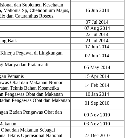
sional dan Suplemen Kesehatan
, Mahonia Sp, Chelidonium Majus,
16 Jun 2014
dix dan Cataranthus Roseus.
07 Jul 2014
07 Aug 2014
22 Jul 2014
Yang Baik
21 Jul 2014
17 Jun 2014
 Kinerja Pegawai di Lingkungan
02 Jun 2014
gi Madya dan Pratama di
05 May 2014
gan Pemanis
15 Apr 2014
ngawas Obat dan Makanan Nomor
14 Feb 2014
ratan Teknis Bahan Kosmetika
dan Pengawas Obat dan Makanan
10 Jan 2014
 Badan Pengawas Obat dan Makanan
01 Sep 2010
ungan Badan Pengawas Obat dan
09 Nov 2010
 Makanan
03 Nov 2010
 Obat dan Makanan Sebagai
na Teknis Operasional National
27 Dec 2010