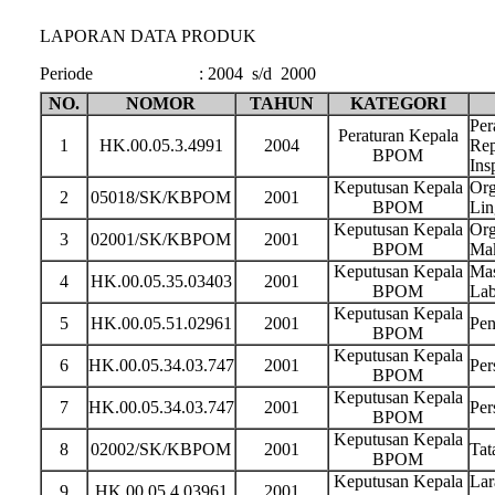
LAPORAN DATA PRODUK
Periode
:
2004 s/d 2000
NO.
NOMOR
TAHUN
KATEGORI
Per
Peraturan Kepala
1
HK.00.05.3.4991
2004
Rep
BPOM
Ins
Keputusan Kepala
Org
2
05018/SK/KBPOM
2001
BPOM
Lin
Keputusan Kepala
Org
3
02001/SK/KBPOM
2001
BPOM
Ma
Keputusan Kepala
Mas
4
HK.00.05.35.03403
2001
BPOM
Lab
Keputusan Kepala
5
HK.00.05.51.02961
2001
Pen
BPOM
Keputusan Kepala
6
HK.00.05.34.03.747
2001
Per
BPOM
Keputusan Kepala
7
HK.00.05.34.03.747
2001
Per
BPOM
Keputusan Kepala
8
02002/SK/KBPOM
2001
Tat
BPOM
Keputusan Kepala
Lar
9
HK.00.05.4.03961
2001