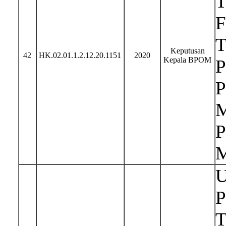
T
F
T
Keputusan
42
HK.02.01.1.2.12.20.1151
2020
Kepala BPOM
P
P
M
P
M
U
P
T