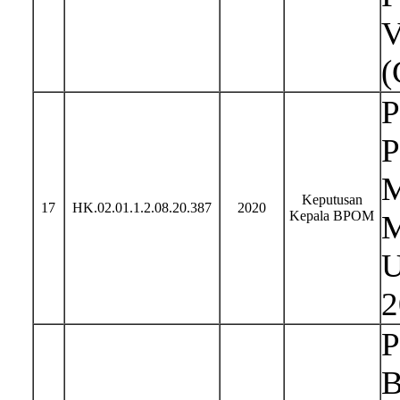
V
(
P
P
M
Keputusan
17
HK.02.01.1.2.08.20.387
2020
Kepala BPOM
M
U
2
P
B