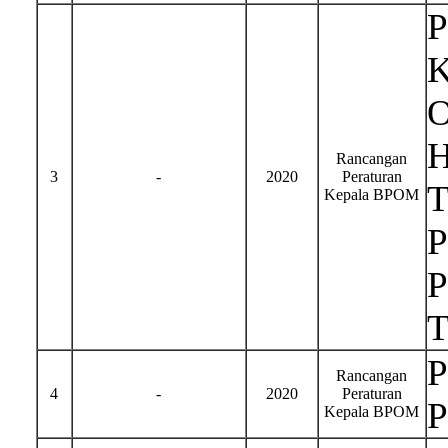
P
K
O
H
Rancangan
3
-
2020
Peraturan
T
Kepala BPOM
P
P
T
P
Rancangan
4
-
2020
Peraturan
P
Kepala BPOM