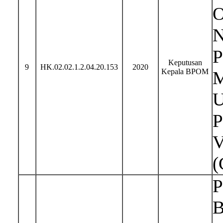
O
N
P
Keputusan
9
HK.02.02.1.2.04.20.153
2020
Kepala BPOM
M
U
P
V
(
P
B