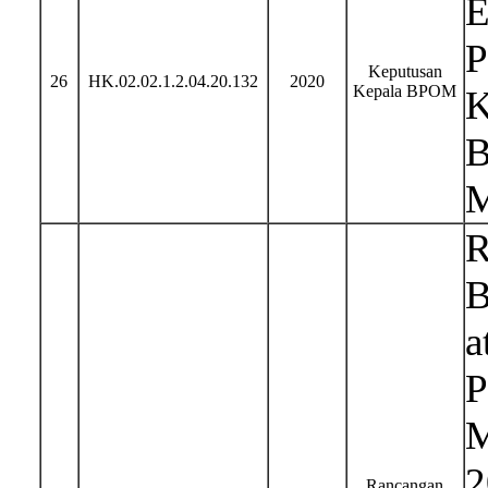
E
P
Keputusan
26
HK.02.02.1.2.04.20.132
2020
Kepala BPOM
K
B
M
R
B
a
P
M
2
Rancangan