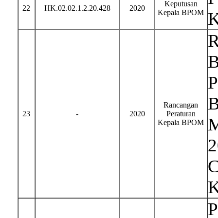
Keputusan
22
HK.02.02.1.2.20.428
2020
Kepala BPOM
K
R
B
P
B
Rancangan
23
-
2020
Peraturan
M
Kepala BPOM
2
C
K
P