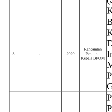
K
B
K
D
Rancangan
I
8
-
2020
Peraturan
Kepala BPOM
M
P
G
P
P