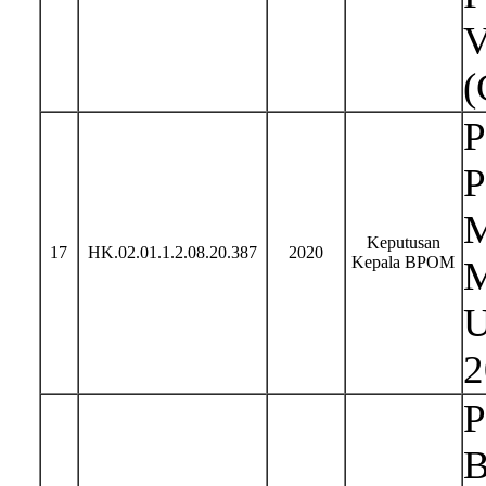
V
(
P
P
M
Keputusan
17
HK.02.01.1.2.08.20.387
2020
Kepala BPOM
M
U
2
P
B