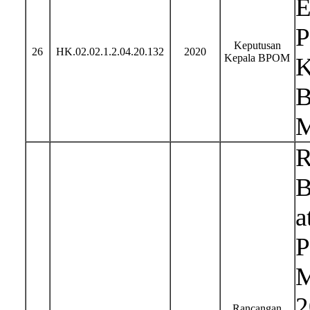
E
P
Keputusan
26
HK.02.02.1.2.04.20.132
2020
Kepala BPOM
K
B
M
R
B
a
P
M
2
Rancangan