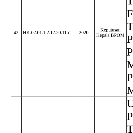
T
F
T
Keputusan
42
HK.02.01.1.2.12.20.1151
2020
Kepala BPOM
P
P
M
P
M
U
P
T