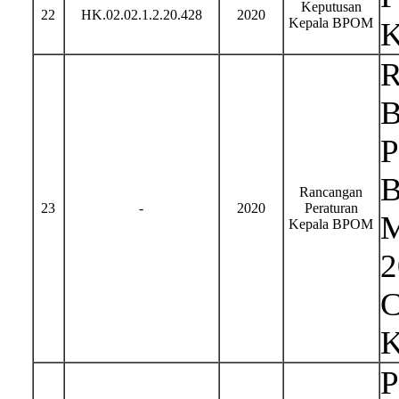
Keputusan
22
HK.02.02.1.2.20.428
2020
Kepala BPOM
K
R
B
P
B
Rancangan
23
-
2020
Peraturan
M
Kepala BPOM
2
C
K
P