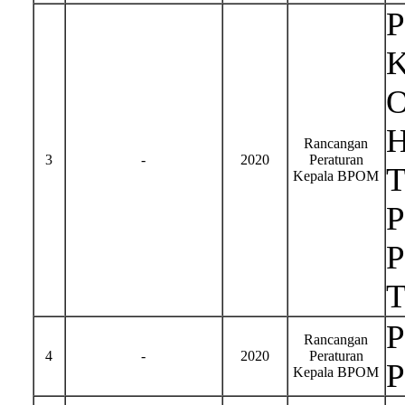
P
K
O
H
Rancangan
3
-
2020
Peraturan
T
Kepala BPOM
P
P
T
P
Rancangan
4
-
2020
Peraturan
P
Kepala BPOM