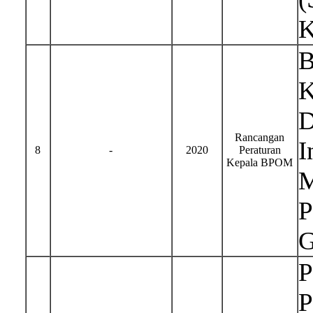
K
B
K
D
Rancangan
I
8
-
2020
Peraturan
Kepala BPOM
M
P
G
P
P