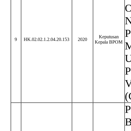
O
N
P
Keputusan
9
HK.02.02.1.2.04.20.153
2020
Kepala BPOM
M
U
P
V
(
P
B