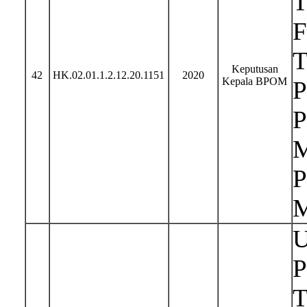
T
F
T
Keputusan
42
HK.02.01.1.2.12.20.1151
2020
Kepala BPOM
P
P
M
P
M
U
P
T