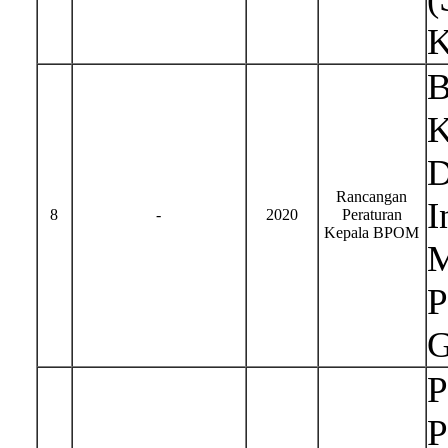
K
B
K
D
Rancangan
I
8
-
2020
Peraturan
Kepala BPOM
M
P
G
P
P