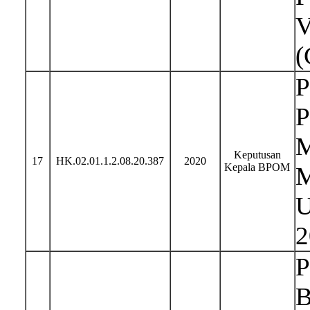
V
(
P
P
M
Keputusan
17
HK.02.01.1.2.08.20.387
2020
Kepala BPOM
M
U
2
P
B