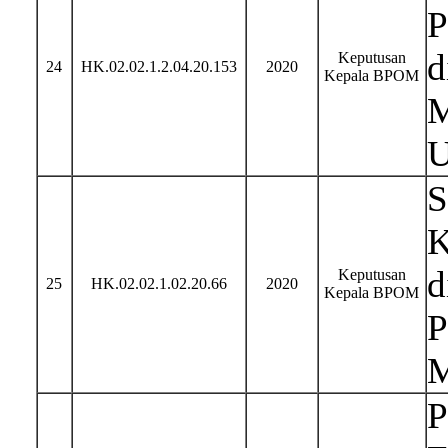
P
d
Keputusan
24
HK.02.02.1.2.04.20.153
2020
Kepala BPOM
M
U
S
K
d
Keputusan
25
HK.02.02.1.02.20.66
2020
Kepala BPOM
P
M
P