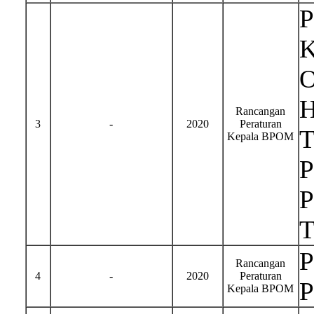
P
K
O
H
Rancangan
3
-
2020
Peraturan
T
Kepala BPOM
P
P
T
P
Rancangan
4
-
2020
Peraturan
P
Kepala BPOM