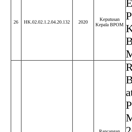
E
P
Keputusan
26
HK.02.02.1.2.04.20.132
2020
Kepala BPOM
K
B
M
R
B
a
P
M
2
Rancangan