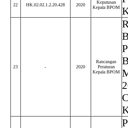
Keputusan
22
HK.02.02.1.2.20.428
2020
Kepala BPOM
K
R
B
P
B
Rancangan
23
-
2020
Peraturan
M
Kepala BPOM
2
C
K
P