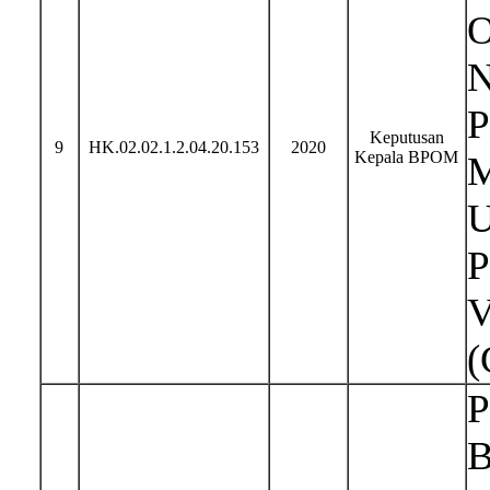
O
N
P
Keputusan
9
HK.02.02.1.2.04.20.153
2020
Kepala BPOM
M
U
P
V
(
P
B