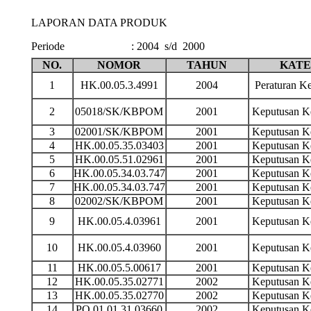
LAPORAN DATA PRODUK
Periode
:
2004 s/d 2000
NO.
NOMOR
TAHUN
KATE
1
HK.00.05.3.4991
2004
Peraturan 
2
05018/SK/KBPOM
2001
Keputusan 
3
02001/SK/KBPOM
2001
Keputusan 
4
HK.00.05.35.03403
2001
Keputusan 
5
HK.00.05.51.02961
2001
Keputusan 
6
HK.00.05.34.03.747
2001
Keputusan 
7
HK.00.05.34.03.747
2001
Keputusan 
8
02002/SK/KBPOM
2001
Keputusan 
9
HK.00.05.4.03961
2001
Keputusan 
10
HK.00.05.4.03960
2001
Keputusan 
11
HK.00.05.5.00617
2001
Keputusan 
12
HK.00.05.35.02771
2002
Keputusan 
13
HK.00.05.35.02770
2002
Keputusan 
14
PO.01.01.31.03660
2002
Keputusan 