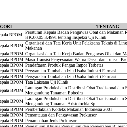
GORI
TENTANG
Peraturan Kepala Badan Pengawas Obat dan Makanan R
Kepala BPOM
HK.00.05.3.4991 tentang Inspeksi Uji Klinik
Organisasi dan Tata Kerja Unit Pelaksana Teknis di L
Kepala BPOM
Makanan
Kepala BPOM
Organisasi dan Tata Kerja Badan Pengawas Obat dan 
Kepala BPOM
Masa Transisi Penyesuaian Warna Dasar dan Tulisan Pa
Kepala BPOM
Pendaftaran Produk Pangan Impor Terbatas
Kepala BPOM
Persyaratan Tambahan Izin Usaha Industri Farmasi
Kepala BPOM
Persyaratan Tambahan Izin Usaha Industri Farmasi
Kepala BPOM
Tata Laksana Uji Klinik
Larangan Produksi dan Distribusi Obat Tradisional da
Kepala BPOM
Mengandung Tanaman Ephedra
Larangan Produksi dan Distribusi Obat Tradisional da
Kepala BPOM
Mengandung Tanaman Aristolochia Sp
Kepala BPOM
Pemberlakuan Kodeks Makanan Indonesia 2001
Kepala BPOM
Pemantauan dan Pengawasan Prekursor
Kepala BPOM
Penambahan Jenis Prekursor
Kepala BPOM
Pengaturan Khusus Penyaluran dan Penyerahan Bupreno