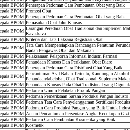
Kepala BPOM
Penerapan Pedoman Cara Pembuatan Obat yang Baik
Kepala BPOM
Promosi Obat
Kepala BPOM
Penerapan Pedoman Cara Pembuatan Obat yang Baik
Kepala BPOM
Pemasukan Obat Jalur Khusus
Larangan Peredaran Obat Tradisional dan Suplemen 
Kepala BPOM
Kava-kava
Kepala BPOM
Kriteria dan Tata Laksana Registrasi Obat
Tata Cara Mempersiapkan Rancangan Peraturan Perund
Kepala BPOM
Badan Pengawas Obat dan Makanan
Kepala BPOM
Pelaksanaan Pelaporan Informasi Industri Farmasi
Kepala BPOM
Penandaan Khusus Dan Periklanan Obat Diare
Kepala BPOM
Penerapan Pedoman Cara Distribusi Obat Yang Baik
Pencantuman Asal Bahan Tertentu, Kandungan Alkohol 
Kepala BPOM
Penandaan/labelobat, Obat Tradisional, Suplemen Maka
Kepala BPOM
Penandaan Khusus Pada Obat Tradisional yang Digunak
Kepala BPOM
Pedoman Umum Pelabelan Produk Pangan
Kepala BPOM
Pedoman Pemeriksaan Sarana Produksi Pangan Industri
Kepala BPOM
Pedoman Tata Cara Penyelenggaraan Sertifikasi Produk
Kepala BPOM
Pedoman Cara Produksi Pangan yang Baik Untuk Indu
Kepala BPOM
Acuan Pencantuman Persentase Angka Kecukupan Gizi 
Kepala BPOM
Pedoman Cara Pembuatan Kosmetika yang Baik
Kepala BPOM
Kosmetik