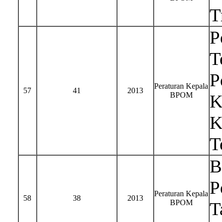
T
P
T
P
Peraturan Kepala
57
41
2013
BPOM
K
K
T
B
P
Peraturan Kepala
58
38
2013
BPOM
T