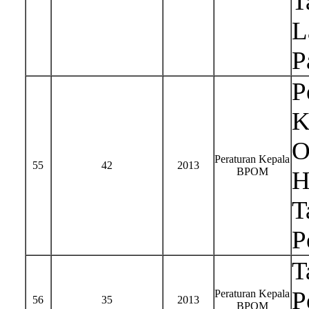
T
L
P
P
K
O
Peraturan Kepala
55
42
2013
BPOM
H
T
P
T
P
Peraturan Kepala
56
35
2013
BPOM