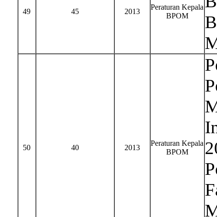
B
Peraturan Kepala
49
45
2013
BPOM
B
M
P
P
M
I
2
Peraturan Kepala
50
40
2013
BPOM
P
F
M