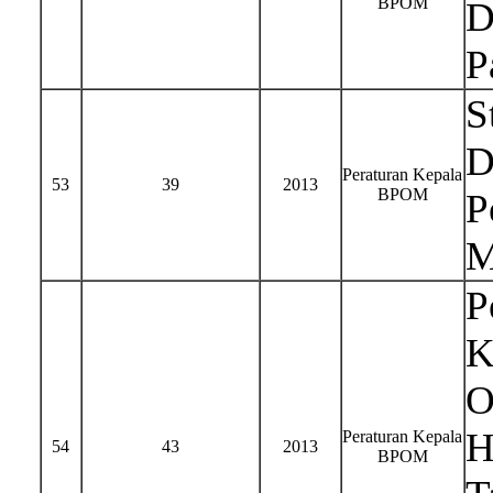
BPOM
D
P
S
D
Peraturan Kepala
53
39
2013
BPOM
P
M
P
K
O
H
Peraturan Kepala
54
43
2013
BPOM