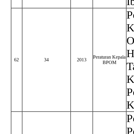
I
P
K
O
H
Peraturan Kepala
62
34
2013
BPOM
T
K
P
K
P
P