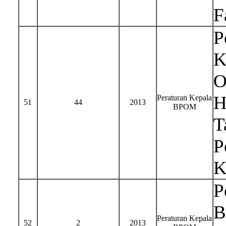
F
P
K
O
H
Peraturan Kepala
51
44
2013
BPOM
T
P
K
P
B
Peraturan Kepala
52
2
2013