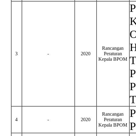
P
K
O
H
Rancangan
3
-
2020
Peraturan
T
Kepala BPOM
P
P
T
P
Rancangan
4
-
2020
Peraturan
P
Kepala BPOM