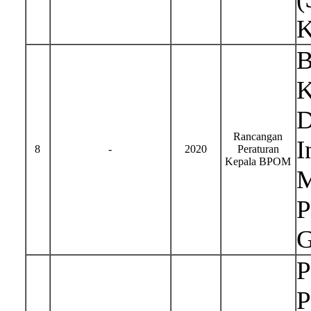
K
B
K
D
Rancangan
I
8
-
2020
Peraturan
Kepala BPOM
M
P
G
P
P