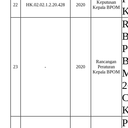
Keputusan
22
HK.02.02.1.2.20.428
2020
Kepala BPOM
K
R
B
P
B
Rancangan
23
-
2020
Peraturan
M
Kepala BPOM
2
C
K
P