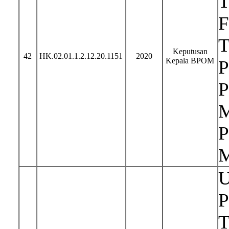
T
F
T
Keputusan
42
HK.02.01.1.2.12.20.1151
2020
Kepala BPOM
P
P
M
P
M
U
P
T