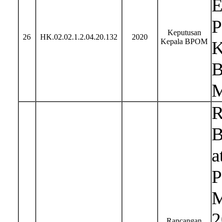
E
P
Keputusan
26
HK.02.02.1.2.04.20.132
2020
Kepala BPOM
K
B
M
R
B
a
P
M
2
Rancangan