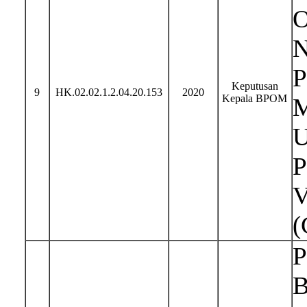
O
N
P
Keputusan
9
HK.02.02.1.2.04.20.153
2020
Kepala BPOM
M
U
P
V
(
P
B