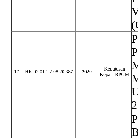
V
(
P
P
M
Keputusan
17
HK.02.01.1.2.08.20.387
2020
Kepala BPOM
M
U
2
P
B