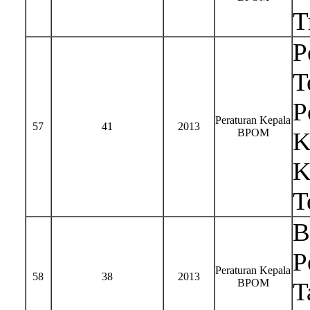
T
P
T
P
Peraturan Kepala
57
41
2013
BPOM
K
K
T
B
P
Peraturan Kepala
58
38
2013
BPOM
T