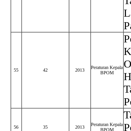
T
L
P
P
K
O
Peraturan Kepala
55
42
2013
BPOM
H
T
P
T
P
Peraturan Kepala
56
35
2013
BPOM