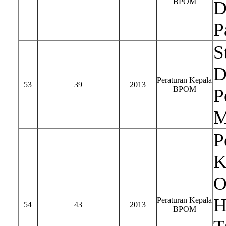
BPOM
D
P
S
D
Peraturan Kepala
53
39
2013
BPOM
P
M
P
K
O
H
Peraturan Kepala
54
43
2013
BPOM