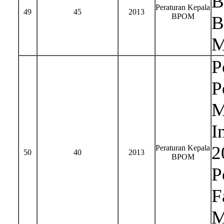
B
Peraturan Kepala
49
45
2013
BPOM
B
M
P
P
M
I
2
Peraturan Kepala
50
40
2013
BPOM
P
F
M