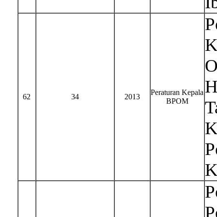
I
P
K
O
H
Peraturan Kepala
62
34
2013
BPOM
T
K
P
K
P
P