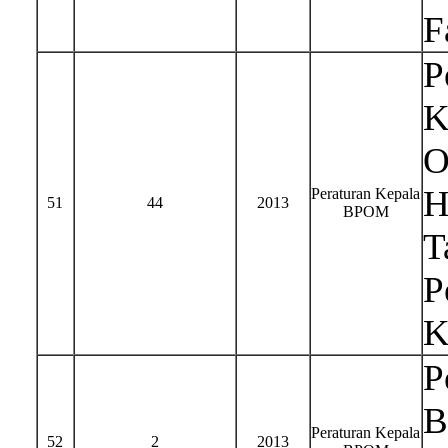
F
P
K
O
H
Peraturan Kepala
51
44
2013
BPOM
T
P
K
P
B
Peraturan Kepala
52
2
2013