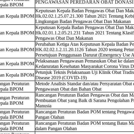
PENGAWASAN PEREDARAN OBAT DONASI 
pala BPOM
Keputusan Kepala Badan Pengawas Obat Dan Maka
san Kepala BPOM
Hk.02.02.1.25.07.21.300 Tahun 2021 Tentang Kebi
Lingkungan Badan Pengawas Obat Dan Makanan
Keputusan Kepala Badan Pengawas Obat Dan Maka
san Kepala BPOM
Hk.02.01.1.2.05.21.231 Tahun 2021 Tentang Klasif
Pengawas Obat Dan Makanan
Perubahan Ketiga Atas Keputusan Kepala Badan 
san Kepala BPOM
HK.02.02.1.2.11.20.1126 Tahun 2020 tentang Petun
Persetujuan Penggunaan Darurat (Emergency Use Au
Pelaksanaan Pengawasan Pemasukan Obat ke dalam
san Kepala BPOM
Kedaruratan Kesehatan Masyarakat Corona Virus 
Petunjuk Teknis Pelaksanaan Uji Klinik Obat Tradi
san Kepala BPOM
Disease 2019 (COVID-19)
ngan Peraturan
Metode Analisis Standar dan/atau Persyaratan Oba
pala BPOM
Pengawasan Obat dan Bahan Obat
Rancangan Peraturan Badan Pengawas Obat dan M
ngan Peraturan
Pembuatan Obat yang Baik di Sarana Pengolahan Pr
pala BPOM
Manusia
ngan Peraturan
Rancangan Peraturan Badan POM tentang Pengawas
pala BPOM
Pangan Olahan
ngan Peraturan
Rancangan Peraturan Badan POM tentang Batas M
pala BPOM
dalam Pangan Olahan