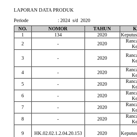
LAPORAN DATA PRODUK
Periode
:
2024 s/d 2020
NO.
NOMOR
TAHUN
K
1
134
2020
Keputu
Ranca
2
-
2020
Ke
Ranca
3
-
2020
Ke
Ranca
4
-
2020
Ke
Ranca
5
-
2020
Ke
Ranca
6
-
2020
Ke
Ranca
7
-
2020
Ke
Ranca
8
-
2020
Ke
9
HK.02.02.1.2.04.20.153
2020
Keputu