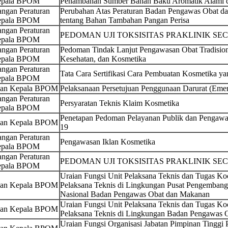
pala BPOM
Penambahan Sumber Bahan Baku Aromatik Alami da
ngan Peraturan
Perubahan Atas Peraturan Badan Pengawas Obat 
pala BPOM
tentang Bahan Tambahan Pangan Perisa
ngan Peraturan
PEDOMAN UJI TOKSISITAS PRAKLINIK SEC
pala BPOM
ngan Peraturan
Pedoman Tindak Lanjut Pengawasan Obat Tradision
pala BPOM
Kesehatan, dan Kosmetika
ngan Peraturan
Tata Cara Sertifikasi Cara Pembuatan Kosmetika ya
pala BPOM
san Kepala BPOM
Pelaksanaan Persetujuan Penggunaan Darurat (Emer
ngan Peraturan
Persyaratan Teknis Klaim Kosmetika
pala BPOM
Penetapan Pedoman Pelayanan Publik dan Pengawa
san Kepala BPOM
19
ngan Peraturan
Pengawasan Iklan Kosmetika
pala BPOM
ngan Peraturan
PEDOMAN UJI TOKSISITAS PRAKLINIK SEC
pala BPOM
Uraian Fungsi Unit Pelaksana Teknis dan Tugas Koo
san Kepala BPOM
Pelaksana Teknis di Lingkungan Pusat Pengemban
Nasional Badan Pengawas Obat dan Makanan
Uraian Fungsi Unit Pelaksana Teknis dan Tugas Koo
san Kepala BPOM
Pelaksana Teknis di Lingkungan Badan Pengawas 
Uraian Fungsi Organisasi Jabatan Pimpinan Tinggi 