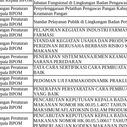
san Kepala BPOM
Jabatan Fungsional di Lingkungan Badan Pengawa
ngan Peraturan
Penyelenggaraan Pelatihan Pengawas Pangan Kabup
pala BPOM
Keamanan Pangan
ngan Peraturan
Standar Pelayanan Publik di Lingkungan Badan P
pala BPOM
ngan Peraturan
PELAPORAN KEGIATAN INDUSTRI FARMA
pala BPOM
FARMASI
STANDAR KEGIATAN USAHA DAN PRODU
ngan Peraturan
PERIZINAN BERUSAHA BERBASIS RISIKO
pala BPOM
MAKANAN
ngan Peraturan
PENERAPAN SISTEM MANAJEMEN KEAMA
pala BPOM
SARANA PEREDARAN
ngan Peraturan
TATA CARA SERTIFIKASI CARA PEMBUAT
pala BPOM
BAIK
ngan Peraturan
PEDOMAN UJI FARMAKODINAMIK PRAKLI
pala BPOM
ngan Peraturan
PENERAPAN PERSYARATAN CARA PEMBUA
pala BPOM
YANG BAIK
PENCABUTAN KEPUTUSAN KEPALA BADA
ngan Peraturan
MAKANAN NOMOR HK.00.05.1.4057 TAHUN
pala BPOM
MAKSIMUM AFLATOKSIN DALAM PRODU
PENCABUTAN KEPUTUSAN KEPALA BADA
ngan Peraturan
MAKANAN NOMOR HK.00.05.5.00617 TAHU
pala BPOM
PEMBERLAKUAN KODEKS MAKANAN INDO