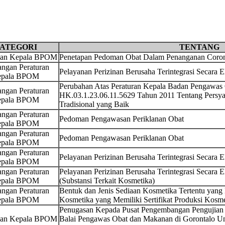
ATEGORI
TENTANG
san Kepala BPOM
Penetapan Pedoman Obat Dalam Penanganan Corona
ngan Peraturan
Pelayanan Perizinan Berusaha Terintegrasi Secara 
pala BPOM
Perubahan Atas Peraturan Kepala Badan Pengawa
ngan Peraturan
HK.03.1.23.06.11.5629 Tahun 2011 Tentang Persya
pala BPOM
Tradisional yang Baik
ngan Peraturan
Pedoman Pengawasan Periklanan Obat
pala BPOM
ngan Peraturan
Pedoman Pengawasan Periklanan Obat
pala BPOM
ngan Peraturan
Pelayanan Perizinan Berusaha Terintegrasi Secara 
pala BPOM
ngan Peraturan
Pelayanan Perizinan Berusaha Terintegrasi Secara 
pala BPOM
(Substansi Terkait Kosmetika)
ngan Peraturan
Bentuk dan Jenis Sediaan Kosmetika Tertentu yang 
pala BPOM
Kosmetika yang Memiliki Sertifikat Produksi Kosm
Penugasan Kepada Pusat Pengembangan Pengujian
san Kepala BPOM
Balai Pengawas Obat dan Makanan di Gorontalo U