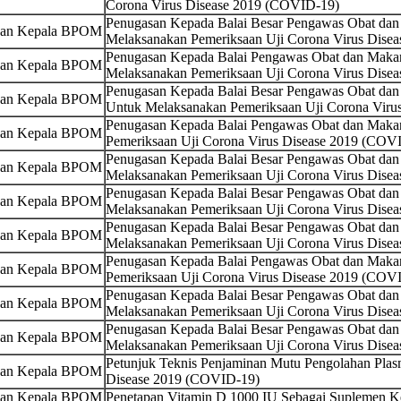
Corona Virus Disease 2019 (COVID-19)
Penugasan Kepada Balai Besar Pengawas Obat da
san Kepala BPOM
Melaksanakan Pemeriksaan Uji Corona Virus Dise
Penugasan Kepada Balai Pengawas Obat dan Maka
san Kepala BPOM
Melaksanakan Pemeriksaan Uji Corona Virus Dise
Penugasan Kepada Balai Besar Pengawas Obat da
san Kepala BPOM
Untuk Melaksanakan Pemeriksaan Uji Corona Viru
Penugasan Kepada Balai Pengawas Obat dan Maka
san Kepala BPOM
Pemeriksaan Uji Corona Virus Disease 2019 (COV
Penugasan Kepada Balai Besar Pengawas Obat dan
san Kepala BPOM
Melaksanakan Pemeriksaan Uji Corona Virus Dise
Penugasan Kepada Balai Besar Pengawas Obat da
san Kepala BPOM
Melaksanakan Pemeriksaan Uji Corona Virus Dise
Penugasan Kepada Balai Besar Pengawas Obat da
san Kepala BPOM
Melaksanakan Pemeriksaan Uji Corona Virus Dise
Penugasan Kepada Balai Pengawas Obat dan Maka
san Kepala BPOM
Pemeriksaan Uji Corona Virus Disease 2019 (COV
Penugasan Kepada Balai Besar Pengawas Obat dan
san Kepala BPOM
Melaksanakan Pemeriksaan Uji Corona Virus Dise
Penugasan Kepada Balai Besar Pengawas Obat dan
san Kepala BPOM
Melaksanakan Pemeriksaan Uji Corona Virus Dise
Petunjuk Teknis Penjaminan Mutu Pengolahan Plas
san Kepala BPOM
Disease 2019 (COVID-19)
san Kepala BPOM
Penetapan Vitamin D 1000 IU Sebagai Suplemen K