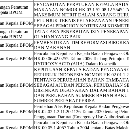
PENCABUTAN PERATURAN KEPALA BADA
ngan Peraturan
MAKANAN NOMOR HK.03.1.52.08.12.5545 
pala BPOM
MAKSIMUM NITRIT DALAM SARANG BUR
PETUNJUK TEKNIS PELAKSANAAN PENER
san Kepala BPOM
SEBAGAI PEMOHON NOTIFIKASI KOSMET
ngan Peraturan
TATA CARA PENERBITAN IZIN PENERAPA
pala BPOM
OLAHAN YANG BAIK
PEMBENTUKAN TIM REFORMASI BIROKRA
san Kepala BPOM
DAN MAKANAN
Pencabutan Keputusan Kepala Badan Pengawas O
san Kepala BPOM
HK.00.06.42.0255 Tahun 2006 Tentang Petunjuk
HYDROXY ACID (AHA) Dalam Kosmetik
KEPUTUSAN KEPALA BADAN PENGAWAS
REPUBLIK INDONESIA NOMOR HK.02.01.1.2.
TENTANG PERUBAHAN BAHAN TAMBAHAN
san Kepala BPOM
SEBAGAI AJUDAN PERISA, PERUBAHAN S
DIIZINKAN DIGUNAKAN DALAM BAHAN 
DAN PERUBAHAN SUMBER BAHAN BAKU 
SUMBER PREPARAT PERISA
Perubahan Atas Keputusan Kepala Badan Pengaw
san Kepala BPOM
HK.02.02.1.2.11.20.1126 Tahun 2020 tentang Petun
Penggunaan Darurat (Emergency Use Authorization
Pencabutan Keputusan Kepala Badan Pengawas O
san Kepala BPOM
HK.00.05.1.4057 Tahun 2004 tentang Batas Maksi