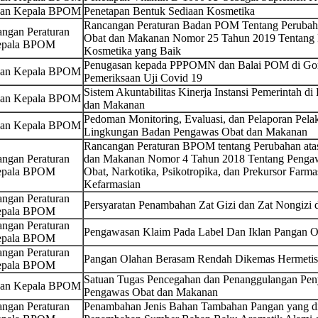
san Kepala BPOM
Penetapan Bentuk Sediaan Kosmetika
Rancangan Peraturan Badan POM Tentang Perubaha
ngan Peraturan
Obat dan Makanan Nomor 25 Tahun 2019 Tentang
pala BPOM
Kosmetika yang Baik
Penugasan kepada PPPOMN dan Balai POM di Gor
san Kepala BPOM
Pemeriksaan Uji Covid 19
Sistem Akuntabilitas Kinerja Instansi Pemerintah 
san Kepala BPOM
dan Makanan
Pedoman Monitoring, Evaluasi, dan Pelaporan Pela
san Kepala BPOM
Lingkungan Badan Pengawas Obat dan Makanan
Rancangan Peraturan BPOM tentang Perubahan ata
ngan Peraturan
dan Makanan Nomor 4 Tahun 2018 Tentang Pengaw
pala BPOM
Obat, Narkotika, Psikotropika, dan Prekursor Farmas
Kefarmasian
ngan Peraturan
Persyaratan Penambahan Zat Gizi dan Zat Nongizi
pala BPOM
ngan Peraturan
Pengawasan Klaim Pada Label Dan Iklan Pangan O
pala BPOM
ngan Peraturan
Pangan Olahan Berasam Rendah Dikemas Hermetis
pala BPOM
Satuan Tugas Pencegahan dan Penanggulangan P
san Kepala BPOM
Pengawas Obat dan Makanan
ngan Peraturan
Penambahan Jenis Bahan Tambahan Pangan yang dii