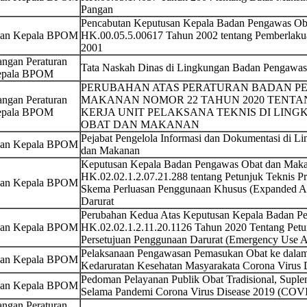
Pangan
Pencabutan Keputusan Kepala Badan Pengawas O
san Kepala BPOM
HK.00.05.5.00617 Tahun 2002 tentang Pemberlak
2001
ngan Peraturan
Tata Naskah Dinas di Lingkungan Badan Pengawa
pala BPOM
PERUBAHAN ATAS PERATURAN BADAN P
ngan Peraturan
MAKANAN NOMOR 22 TAHUN 2020 TENTA
pala BPOM
KERJA UNIT PELAKSANA TEKNIS DI LI
OBAT DAN MAKANAN
Pejabat Pengelola Informasi dan Dokumentasi di 
san Kepala BPOM
dan Makanan
Keputusan Kepala Badan Pengawas Obat dan Maka
HK.02.02.1.2.07.21.288 tentang Petunjuk Teknis P
san Kepala BPOM
Skema Perluasan Penggunaan Khusus (Expanded Ac
Darurat
Perubahan Kedua Atas Keputusan Kepala Badan 
san Kepala BPOM
HK.02.02.1.2.11.20.1126 Tahun 2020 Tentang Petu
Persetujuan Penggunaan Darurat (Emergency Use Au
Pelaksanaan Pengawasan Pemasukan Obat ke dalam
san Kepala BPOM
Kedaruratan Kesehatan Masyarakata Corona Virus
Pedoman Pelayanan Publik Obat Tradisional, Supl
san Kepala BPOM
Selama Pandemi Corona Virus Disease 2019 (COV
ngan Peraturan