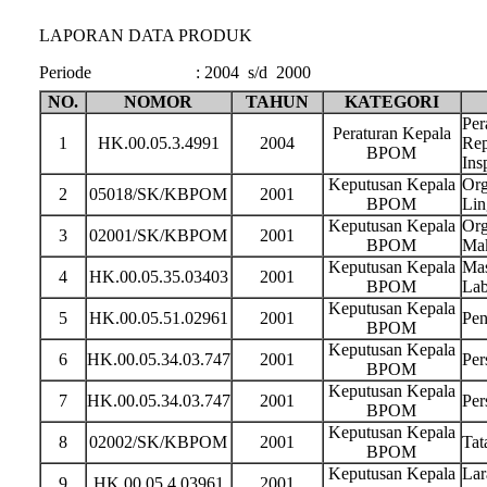
LAPORAN DATA PRODUK
Periode
:
2004 s/d 2000
NO.
NOMOR
TAHUN
KATEGORI
Per
Peraturan Kepala
1
HK.00.05.3.4991
2004
Rep
BPOM
Ins
Keputusan Kepala
Org
2
05018/SK/KBPOM
2001
BPOM
Lin
Keputusan Kepala
Org
3
02001/SK/KBPOM
2001
BPOM
Ma
Keputusan Kepala
Mas
4
HK.00.05.35.03403
2001
BPOM
Lab
Keputusan Kepala
5
HK.00.05.51.02961
2001
Pen
BPOM
Keputusan Kepala
6
HK.00.05.34.03.747
2001
Per
BPOM
Keputusan Kepala
7
HK.00.05.34.03.747
2001
Per
BPOM
Keputusan Kepala
8
02002/SK/KBPOM
2001
Tat
BPOM
Keputusan Kepala
Lar
9
HK.00.05.4.03961
2001