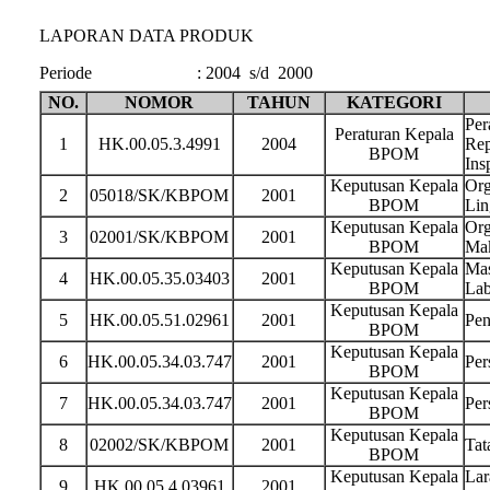
LAPORAN DATA PRODUK
Periode
:
2004 s/d 2000
NO.
NOMOR
TAHUN
KATEGORI
Per
Peraturan Kepala
1
HK.00.05.3.4991
2004
Rep
BPOM
Ins
Keputusan Kepala
Org
2
05018/SK/KBPOM
2001
BPOM
Lin
Keputusan Kepala
Org
3
02001/SK/KBPOM
2001
BPOM
Ma
Keputusan Kepala
Mas
4
HK.00.05.35.03403
2001
BPOM
Lab
Keputusan Kepala
5
HK.00.05.51.02961
2001
Pen
BPOM
Keputusan Kepala
6
HK.00.05.34.03.747
2001
Per
BPOM
Keputusan Kepala
7
HK.00.05.34.03.747
2001
Per
BPOM
Keputusan Kepala
8
02002/SK/KBPOM
2001
Tat
BPOM
Keputusan Kepala
Lar
9
HK.00.05.4.03961
2001