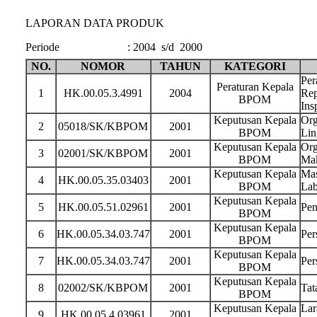
LAPORAN DATA PRODUK
Periode
:
2004 s/d 2000
NO.
NOMOR
TAHUN
KATEGORI
Per
Peraturan Kepala
1
HK.00.05.3.4991
2004
Rep
BPOM
Ins
Keputusan Kepala
Org
2
05018/SK/KBPOM
2001
BPOM
Lin
Keputusan Kepala
Org
3
02001/SK/KBPOM
2001
BPOM
Ma
Keputusan Kepala
Mas
4
HK.00.05.35.03403
2001
BPOM
Lab
Keputusan Kepala
5
HK.00.05.51.02961
2001
Pen
BPOM
Keputusan Kepala
6
HK.00.05.34.03.747
2001
Per
BPOM
Keputusan Kepala
7
HK.00.05.34.03.747
2001
Per
BPOM
Keputusan Kepala
8
02002/SK/KBPOM
2001
Tat
BPOM
Keputusan Kepala
Lar
9
HK.00.05.4.03961
2001