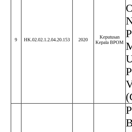
O
N
P
Keputusan
9
HK.02.02.1.2.04.20.153
2020
Kepala BPOM
M
U
P
V
(
P
B