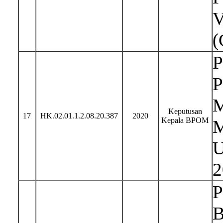
V
(
P
P
M
Keputusan
17
HK.02.01.1.2.08.20.387
2020
Kepala BPOM
M
U
2
P
B