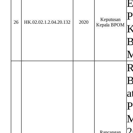
E
P
Keputusan
26
HK.02.02.1.2.04.20.132
2020
Kepala BPOM
K
B
M
R
B
a
P
M
2
Rancangan