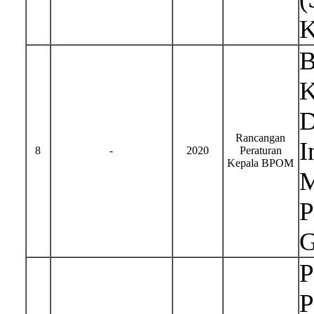
K
B
K
D
Rancangan
I
8
-
2020
Peraturan
Kepala BPOM
M
P
G
P
P