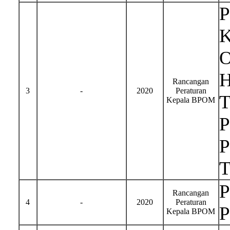
P
K
O
H
Rancangan
3
-
2020
Peraturan
T
Kepala BPOM
P
P
T
P
Rancangan
4
-
2020
Peraturan
P
Kepala BPOM