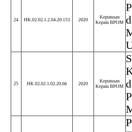
P
d
Keputusan
24
HK.02.02.1.2.04.20.153
2020
Kepala BPOM
M
U
S
K
d
Keputusan
25
HK.02.02.1.02.20.66
2020
Kepala BPOM
P
M
P