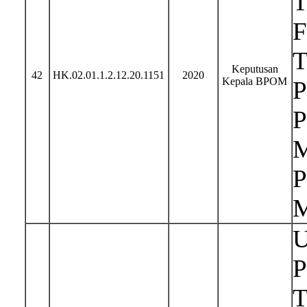
T
F
T
Keputusan
42
HK.02.01.1.2.12.20.1151
2020
Kepala BPOM
P
P
M
P
M
U
P
T