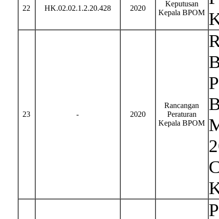
Keputusan
22
HK.02.02.1.2.20.428
2020
Kepala BPOM
K
R
B
P
B
Rancangan
23
-
2020
Peraturan
M
Kepala BPOM
2
C
K
P