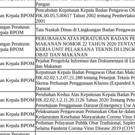
Pangan
Pencabutan Keputusan Kepala Badan Pengawas O
san Kepala BPOM
HK.00.05.5.00617 Tahun 2002 tentang Pemberlak
2001
ngan Peraturan
Tata Naskah Dinas di Lingkungan Badan Pengawa
pala BPOM
PERUBAHAN ATAS PERATURAN BADAN P
ngan Peraturan
MAKANAN NOMOR 22 TAHUN 2020 TENTA
pala BPOM
KERJA UNIT PELAKSANA TEKNIS DI LI
OBAT DAN MAKANAN
Pejabat Pengelola Informasi dan Dokumentasi di 
san Kepala BPOM
dan Makanan
Keputusan Kepala Badan Pengawas Obat dan Maka
HK.02.02.1.2.07.21.288 tentang Petunjuk Teknis P
san Kepala BPOM
Skema Perluasan Penggunaan Khusus (Expanded Ac
Darurat
Perubahan Kedua Atas Keputusan Kepala Badan 
san Kepala BPOM
HK.02.02.1.2.11.20.1126 Tahun 2020 Tentang Petu
Persetujuan Penggunaan Darurat (Emergency Use Au
Pelaksanaan Pengawasan Pemasukan Obat ke dalam
san Kepala BPOM
Kedaruratan Kesehatan Masyarakata Corona Virus
Pedoman Pelayanan Publik Obat Tradisional, Supl
san Kepala BPOM
Selama Pandemi Corona Virus Disease 2019 (COV
ngan Peraturan