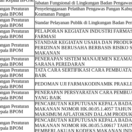
san Kepala BPOM
Jabatan Fungsional di Lingkungan Badan Pengawa
ngan Peraturan
Penyelenggaraan Pelatihan Pengawas Pangan Kabup
pala BPOM
Keamanan Pangan
ngan Peraturan
Standar Pelayanan Publik di Lingkungan Badan P
pala BPOM
ngan Peraturan
PELAPORAN KEGIATAN INDUSTRI FARMA
pala BPOM
FARMASI
STANDAR KEGIATAN USAHA DAN PRODU
ngan Peraturan
PERIZINAN BERUSAHA BERBASIS RISIKO
pala BPOM
MAKANAN
ngan Peraturan
PENERAPAN SISTEM MANAJEMEN KEAMA
pala BPOM
SARANA PEREDARAN
ngan Peraturan
TATA CARA SERTIFIKASI CARA PEMBUAT
pala BPOM
BAIK
ngan Peraturan
PEDOMAN UJI FARMAKODINAMIK PRAKLI
pala BPOM
ngan Peraturan
PENERAPAN PERSYARATAN CARA PEMBUA
pala BPOM
YANG BAIK
PENCABUTAN KEPUTUSAN KEPALA BADA
ngan Peraturan
MAKANAN NOMOR HK.00.05.1.4057 TAHUN
pala BPOM
MAKSIMUM AFLATOKSIN DALAM PRODU
PENCABUTAN KEPUTUSAN KEPALA BADA
ngan Peraturan
MAKANAN NOMOR HK.00.05.5.00617 TAHU
pala BPOM
PEMBERLAKUAN KODEKS MAKANAN INDO