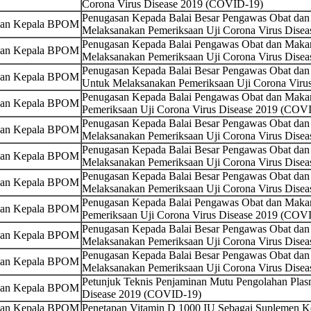
Corona Virus Disease 2019 (COVID-19)
Penugasan Kepada Balai Besar Pengawas Obat da
san Kepala BPOM
Melaksanakan Pemeriksaan Uji Corona Virus Dise
Penugasan Kepada Balai Pengawas Obat dan Maka
san Kepala BPOM
Melaksanakan Pemeriksaan Uji Corona Virus Dise
Penugasan Kepada Balai Besar Pengawas Obat da
san Kepala BPOM
Untuk Melaksanakan Pemeriksaan Uji Corona Viru
Penugasan Kepada Balai Pengawas Obat dan Maka
san Kepala BPOM
Pemeriksaan Uji Corona Virus Disease 2019 (COV
Penugasan Kepada Balai Besar Pengawas Obat dan
san Kepala BPOM
Melaksanakan Pemeriksaan Uji Corona Virus Dise
Penugasan Kepada Balai Besar Pengawas Obat da
san Kepala BPOM
Melaksanakan Pemeriksaan Uji Corona Virus Dise
Penugasan Kepada Balai Besar Pengawas Obat da
san Kepala BPOM
Melaksanakan Pemeriksaan Uji Corona Virus Dise
Penugasan Kepada Balai Pengawas Obat dan Maka
san Kepala BPOM
Pemeriksaan Uji Corona Virus Disease 2019 (COV
Penugasan Kepada Balai Besar Pengawas Obat dan
san Kepala BPOM
Melaksanakan Pemeriksaan Uji Corona Virus Dise
Penugasan Kepada Balai Besar Pengawas Obat dan
san Kepala BPOM
Melaksanakan Pemeriksaan Uji Corona Virus Dise
Petunjuk Teknis Penjaminan Mutu Pengolahan Plas
san Kepala BPOM
Disease 2019 (COVID-19)
san Kepala BPOM
Penetapan Vitamin D 1000 IU Sebagai Suplemen K