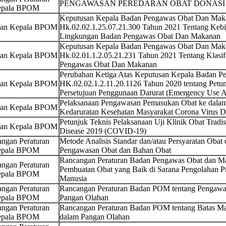
PENGAWASAN PEREDARAN OBAT DONASI 
pala BPOM
Keputusan Kepala Badan Pengawas Obat Dan Maka
san Kepala BPOM
Hk.02.02.1.25.07.21.300 Tahun 2021 Tentang Kebi
Lingkungan Badan Pengawas Obat Dan Makanan
Keputusan Kepala Badan Pengawas Obat Dan Maka
san Kepala BPOM
Hk.02.01.1.2.05.21.231 Tahun 2021 Tentang Klasif
Pengawas Obat Dan Makanan
Perubahan Ketiga Atas Keputusan Kepala Badan 
san Kepala BPOM
HK.02.02.1.2.11.20.1126 Tahun 2020 tentang Petun
Persetujuan Penggunaan Darurat (Emergency Use Au
Pelaksanaan Pengawasan Pemasukan Obat ke dalam
san Kepala BPOM
Kedaruratan Kesehatan Masyarakat Corona Virus 
Petunjuk Teknis Pelaksanaan Uji Klinik Obat Tradi
san Kepala BPOM
Disease 2019 (COVID-19)
ngan Peraturan
Metode Analisis Standar dan/atau Persyaratan Oba
pala BPOM
Pengawasan Obat dan Bahan Obat
Rancangan Peraturan Badan Pengawas Obat dan M
ngan Peraturan
Pembuatan Obat yang Baik di Sarana Pengolahan Pr
pala BPOM
Manusia
ngan Peraturan
Rancangan Peraturan Badan POM tentang Pengawas
pala BPOM
Pangan Olahan
ngan Peraturan
Rancangan Peraturan Badan POM tentang Batas M
pala BPOM
dalam Pangan Olahan