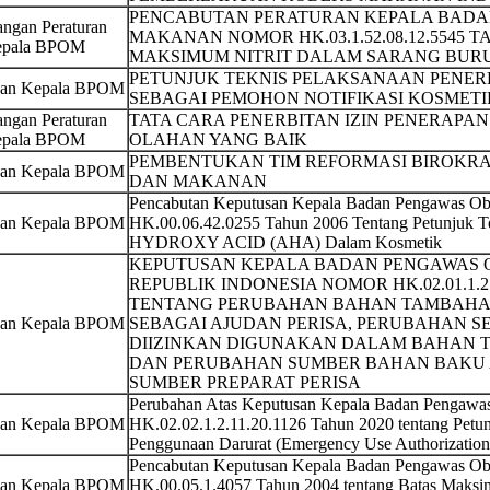
PENCABUTAN PERATURAN KEPALA BADA
ngan Peraturan
MAKANAN NOMOR HK.03.1.52.08.12.5545 
pala BPOM
MAKSIMUM NITRIT DALAM SARANG BUR
PETUNJUK TEKNIS PELAKSANAAN PENER
san Kepala BPOM
SEBAGAI PEMOHON NOTIFIKASI KOSMET
ngan Peraturan
TATA CARA PENERBITAN IZIN PENERAPA
pala BPOM
OLAHAN YANG BAIK
PEMBENTUKAN TIM REFORMASI BIROKRA
san Kepala BPOM
DAN MAKANAN
Pencabutan Keputusan Kepala Badan Pengawas O
san Kepala BPOM
HK.00.06.42.0255 Tahun 2006 Tentang Petunjuk
HYDROXY ACID (AHA) Dalam Kosmetik
KEPUTUSAN KEPALA BADAN PENGAWAS
REPUBLIK INDONESIA NOMOR HK.02.01.1.2.
TENTANG PERUBAHAN BAHAN TAMBAHAN
san Kepala BPOM
SEBAGAI AJUDAN PERISA, PERUBAHAN S
DIIZINKAN DIGUNAKAN DALAM BAHAN 
DAN PERUBAHAN SUMBER BAHAN BAKU 
SUMBER PREPARAT PERISA
Perubahan Atas Keputusan Kepala Badan Pengaw
san Kepala BPOM
HK.02.02.1.2.11.20.1126 Tahun 2020 tentang Petun
Penggunaan Darurat (Emergency Use Authorization
Pencabutan Keputusan Kepala Badan Pengawas O
san Kepala BPOM
HK.00.05.1.4057 Tahun 2004 tentang Batas Maksi