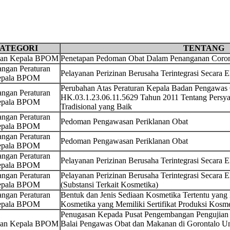
ATEGORI
TENTANG
san Kepala BPOM
Penetapan Pedoman Obat Dalam Penanganan Corona
ngan Peraturan
Pelayanan Perizinan Berusaha Terintegrasi Secara 
pala BPOM
Perubahan Atas Peraturan Kepala Badan Pengawa
ngan Peraturan
HK.03.1.23.06.11.5629 Tahun 2011 Tentang Persya
pala BPOM
Tradisional yang Baik
ngan Peraturan
Pedoman Pengawasan Periklanan Obat
pala BPOM
ngan Peraturan
Pedoman Pengawasan Periklanan Obat
pala BPOM
ngan Peraturan
Pelayanan Perizinan Berusaha Terintegrasi Secara 
pala BPOM
ngan Peraturan
Pelayanan Perizinan Berusaha Terintegrasi Secara 
pala BPOM
(Substansi Terkait Kosmetika)
ngan Peraturan
Bentuk dan Jenis Sediaan Kosmetika Tertentu yang 
pala BPOM
Kosmetika yang Memiliki Sertifikat Produksi Kosm
Penugasan Kepada Pusat Pengembangan Pengujian
san Kepala BPOM
Balai Pengawas Obat dan Makanan di Gorontalo U