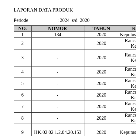
LAPORAN DATA PRODUK
Periode
:
2024 s/d 2020
NO.
NOMOR
TAHUN
K
1
134
2020
Keputu
Ranca
2
-
2020
Ke
Ranca
3
-
2020
Ke
Ranca
4
-
2020
Ke
Ranca
5
-
2020
Ke
Ranca
6
-
2020
Ke
Ranca
7
-
2020
Ke
Ranca
8
-
2020
Ke
9
HK.02.02.1.2.04.20.153
2020
Keputu