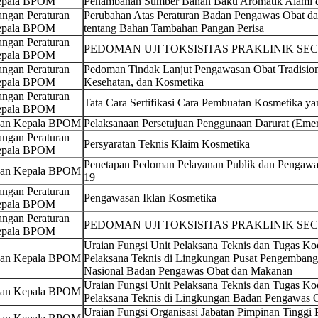
pala BPOM
Penambahan Sumber Bahan Baku Aromatik Alami da
ngan Peraturan
Perubahan Atas Peraturan Badan Pengawas Obat 
pala BPOM
tentang Bahan Tambahan Pangan Perisa
ngan Peraturan
PEDOMAN UJI TOKSISITAS PRAKLINIK SEC
pala BPOM
ngan Peraturan
Pedoman Tindak Lanjut Pengawasan Obat Tradision
pala BPOM
Kesehatan, dan Kosmetika
ngan Peraturan
Tata Cara Sertifikasi Cara Pembuatan Kosmetika ya
pala BPOM
san Kepala BPOM
Pelaksanaan Persetujuan Penggunaan Darurat (Emer
ngan Peraturan
Persyaratan Teknis Klaim Kosmetika
pala BPOM
Penetapan Pedoman Pelayanan Publik dan Pengawa
san Kepala BPOM
19
ngan Peraturan
Pengawasan Iklan Kosmetika
pala BPOM
ngan Peraturan
PEDOMAN UJI TOKSISITAS PRAKLINIK SEC
pala BPOM
Uraian Fungsi Unit Pelaksana Teknis dan Tugas Koo
san Kepala BPOM
Pelaksana Teknis di Lingkungan Pusat Pengemban
Nasional Badan Pengawas Obat dan Makanan
Uraian Fungsi Unit Pelaksana Teknis dan Tugas Koo
san Kepala BPOM
Pelaksana Teknis di Lingkungan Badan Pengawas 
Uraian Fungsi Organisasi Jabatan Pimpinan Tinggi 