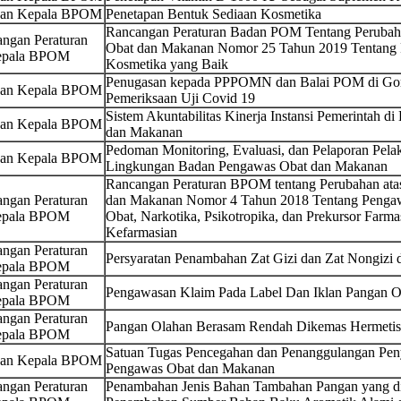
san Kepala BPOM
Penetapan Bentuk Sediaan Kosmetika
Rancangan Peraturan Badan POM Tentang Perubaha
ngan Peraturan
Obat dan Makanan Nomor 25 Tahun 2019 Tentang
pala BPOM
Kosmetika yang Baik
Penugasan kepada PPPOMN dan Balai POM di Gor
san Kepala BPOM
Pemeriksaan Uji Covid 19
Sistem Akuntabilitas Kinerja Instansi Pemerintah 
san Kepala BPOM
dan Makanan
Pedoman Monitoring, Evaluasi, dan Pelaporan Pela
san Kepala BPOM
Lingkungan Badan Pengawas Obat dan Makanan
Rancangan Peraturan BPOM tentang Perubahan ata
ngan Peraturan
dan Makanan Nomor 4 Tahun 2018 Tentang Pengaw
pala BPOM
Obat, Narkotika, Psikotropika, dan Prekursor Farmas
Kefarmasian
ngan Peraturan
Persyaratan Penambahan Zat Gizi dan Zat Nongizi
pala BPOM
ngan Peraturan
Pengawasan Klaim Pada Label Dan Iklan Pangan O
pala BPOM
ngan Peraturan
Pangan Olahan Berasam Rendah Dikemas Hermetis
pala BPOM
Satuan Tugas Pencegahan dan Penanggulangan P
san Kepala BPOM
Pengawas Obat dan Makanan
ngan Peraturan
Penambahan Jenis Bahan Tambahan Pangan yang dii