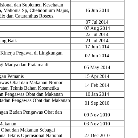
sional dan Suplemen Kesehatan
, Mahonia Sp, Chelidonium Majus,
16 Jun 2014
dix dan Cataranthus Roseus.
07 Jul 2014
07 Aug 2014
22 Jul 2014
Yang Baik
21 Jul 2014
17 Jun 2014
 Kinerja Pegawai di Lingkungan
02 Jun 2014
gi Madya dan Pratama di
05 May 2014
gan Pemanis
15 Apr 2014
ngawas Obat dan Makanan Nomor
14 Feb 2014
ratan Teknis Bahan Kosmetika
dan Pengawas Obat dan Makanan
10 Jan 2014
 Badan Pengawas Obat dan Makanan
01 Sep 2010
ungan Badan Pengawas Obat dan
09 Nov 2010
 Makanan
03 Nov 2010
 Obat dan Makanan Sebagai
na Teknis Operasional National
27 Dec 2010