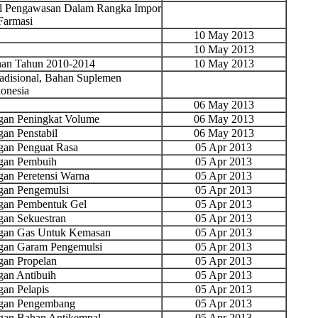
sil Pengawasan Dalam Rangka Impor
Farmasi
10 May 2013
10 May 2013
nan Tahun 2010-2014
10 May 2013
disional, Bahan Suplemen
onesia
06 May 2013
an Peningkat Volume
06 May 2013
n Penstabil
06 May 2013
an Penguat Rasa
05 Apr 2013
gan Pembuih
05 Apr 2013
an Peretensi Warna
05 Apr 2013
an Pengemulsi
05 Apr 2013
gan Pembentuk Gel
05 Apr 2013
an Sekuestran
05 Apr 2013
gan Gas Untuk Kemasan
05 Apr 2013
gan Garam Pengemulsi
05 Apr 2013
an Propelan
05 Apr 2013
an Antibuih
05 Apr 2013
an Pelapis
05 Apr 2013
gan Pengembang
05 Apr 2013
an Bahan Antikempal
05 Apr 2013