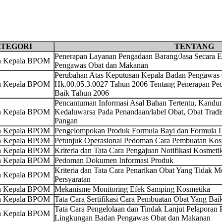
TEGORI
TENTANG
Penerapan Layanan Pengadaan Barang/Jasa Secara E
an Kepala BPOM
Pengawas Obat dan Makanan
Perubahan Atas Keputusan Kepala Badan Pengawas
an Kepala BPOM
Hk.00.05.3.0027 Tahun 2006 Tentang Penerapan P
Baik Tahun 2006
Pencantuman Informasi Asal Bahan Tertentu, Kandu
an Kepala BPOM
Kedaluwarsa Pada Penandaan/label Obat, Obat Trad
Pangan
an Kepala BPOM
Pengelompokan Produk Formula Bayi dan Formula L
an Kepala BPOM
Petunjuk Operasional Pedoman Cara Pembuatan Kos
an Kepala BPOM
Kriteria dan Tata Cara Pengajuan Notifikasi Kosmeti
an Kepala BPOM
Pedoman Dokumen Informasi Produk
Kriteria dan Tata Cara Penarikan Obat Yang Tidak M
an Kepala BPOM
Persyaratan
an Kepala BPOM
Mekanisme Monitoring Efek Samping Kosmetika
an Kepala BPOM
Tata Cara Sertifikasi Cara Pembuatan Obat Yang Bai
Tata Cara Pengelolaan dan Tindak Lanjut Pelaporan 
an Kepala BPOM
Lingkungan Badan Pengawas Obat dan Makanan