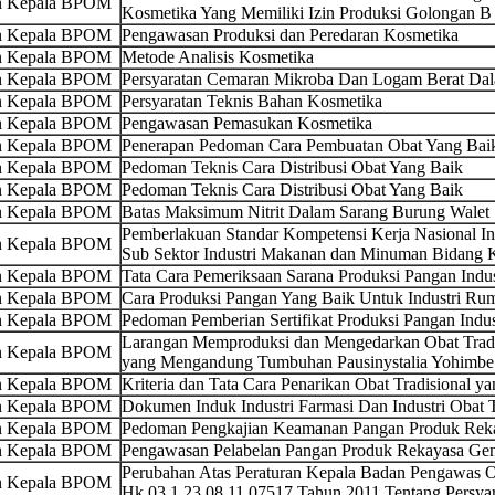
an Kepala BPOM
Kosmetika Yang Memiliki Izin Produksi Golongan B
an Kepala BPOM
Pengawasan Produksi dan Peredaran Kosmetika
an Kepala BPOM
Metode Analisis Kosmetika
an Kepala BPOM
Persyaratan Cemaran Mikroba Dan Logam Berat Da
an Kepala BPOM
Persyaratan Teknis Bahan Kosmetika
an Kepala BPOM
Pengawasan Pemasukan Kosmetika
an Kepala BPOM
Penerapan Pedoman Cara Pembuatan Obat Yang Bai
an Kepala BPOM
Pedoman Teknis Cara Distribusi Obat Yang Baik
an Kepala BPOM
Pedoman Teknis Cara Distribusi Obat Yang Baik
an Kepala BPOM
Batas Maksimum Nitrit Dalam Sarang Burung Walet
Pemberlakuan Standar Kompetensi Kerja Nasional Ind
an Kepala BPOM
Sub Sektor Industri Makanan dan Minuman Bidang
an Kepala BPOM
Tata Cara Pemeriksaan Sarana Produksi Pangan Ind
an Kepala BPOM
Cara Produksi Pangan Yang Baik Untuk Industri Ru
an Kepala BPOM
Pedoman Pemberian Sertifikat Produksi Pangan Indu
Larangan Memproduksi dan Mengedarkan Obat Trad
an Kepala BPOM
yang Mengandung Tumbuhan Pausinystalia Yohimbe
an Kepala BPOM
Kriteria dan Tata Cara Penarikan Obat Tradisional 
an Kepala BPOM
Dokumen Induk Industri Farmasi Dan Industri Obat T
an Kepala BPOM
Pedoman Pengkajian Keamanan Pangan Produk Reka
an Kepala BPOM
Pengawasan Pelabelan Pangan Produk Rekayasa Gen
Perubahan Atas Peraturan Kepala Badan Pengawas
an Kepala BPOM
Hk.03.1.23.08.11.07517 Tahun 2011 Tentang Persya