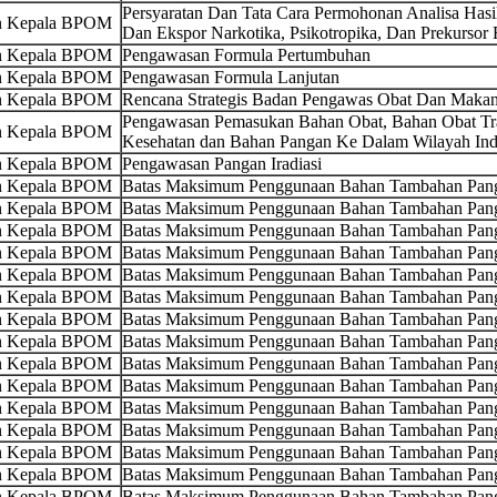
Persyaratan Dan Tata Cara Permohonan Analisa Ha
an Kepala BPOM
Dan Ekspor Narkotika, Psikotropika, Dan Prekursor 
an Kepala BPOM
Pengawasan Formula Pertumbuhan
an Kepala BPOM
Pengawasan Formula Lanjutan
an Kepala BPOM
Rencana Strategis Badan Pengawas Obat Dan Maka
Pengawasan Pemasukan Bahan Obat, Bahan Obat Tra
an Kepala BPOM
Kesehatan dan Bahan Pangan Ke Dalam Wilayah Ind
an Kepala BPOM
Pengawasan Pangan Iradiasi
an Kepala BPOM
Batas Maksimum Penggunaan Bahan Tambahan Pang
an Kepala BPOM
Batas Maksimum Penggunaan Bahan Tambahan Panga
an Kepala BPOM
Batas Maksimum Penggunaan Bahan Tambahan Pang
an Kepala BPOM
Batas Maksimum Penggunaan Bahan Tambahan Pan
an Kepala BPOM
Batas Maksimum Penggunaan Bahan Tambahan Pang
an Kepala BPOM
Batas Maksimum Penggunaan Bahan Tambahan Pang
an Kepala BPOM
Batas Maksimum Penggunaan Bahan Tambahan Pan
an Kepala BPOM
Batas Maksimum Penggunaan Bahan Tambahan Pang
an Kepala BPOM
Batas Maksimum Penggunaan Bahan Tambahan Pan
an Kepala BPOM
Batas Maksimum Penggunaan Bahan Tambahan Pan
an Kepala BPOM
Batas Maksimum Penggunaan Bahan Tambahan Pang
an Kepala BPOM
Batas Maksimum Penggunaan Bahan Tambahan Pang
an Kepala BPOM
Batas Maksimum Penggunaan Bahan Tambahan Pang
an Kepala BPOM
Batas Maksimum Penggunaan Bahan Tambahan Pan
an Kepala BPOM
Batas Maksimum Penggunaan Bahan Tambahan Pang