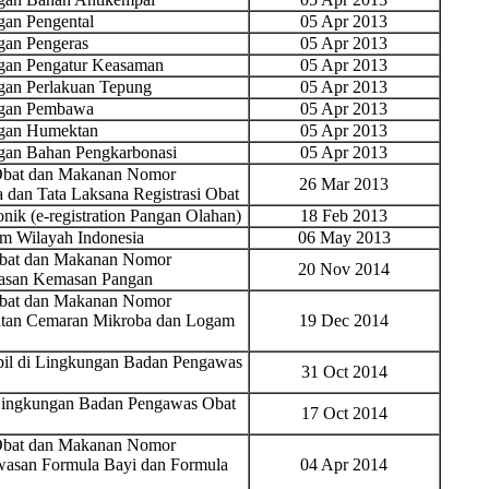
an Pengental
05 Apr 2013
an Pengeras
05 Apr 2013
an Pengatur Keasaman
05 Apr 2013
an Perlakuan Tepung
05 Apr 2013
ngan Pembawa
05 Apr 2013
gan Humektan
05 Apr 2013
an Bahan Pengkarbonasi
05 Apr 2013
 Obat dan Makanan Nomor
26 Mar 2013
 dan Tata Laksana Registrasi Obat
nik (e-registration Pangan Olahan)
18 Feb 2013
 Wilayah Indonesia
06 May 2013
Obat dan Makanan Nomor
20 Nov 2014
wasan Kemasan Pangan
Obat dan Makanan Nomor
ratan Cemaran Mikroba dan Logam
19 Dec 2014
ipil di Lingkungan Badan Pengawas
31 Oct 2014
i Lingkungan Badan Pengawas Obat
17 Oct 2014
 Obat dan Makanan Nomor
wasan Formula Bayi dan Formula
04 Apr 2014