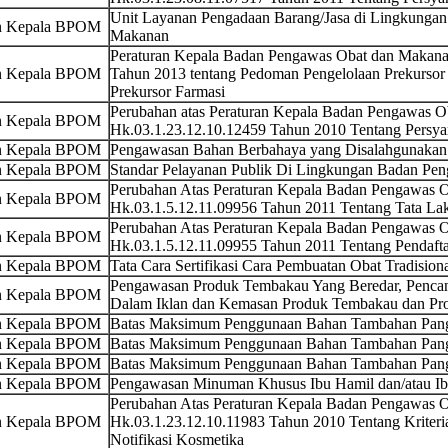
Unit Layanan Pengadaan Barang/Jasa di Lingkunga
an Kepala BPOM
Makanan
Peraturan Kepala Badan Pengawas Obat dan Makana
an Kepala BPOM
Tahun 2013 tentang Pedoman Pengelolaan Prekurso
Prekursor Farmasi
Perubahan atas Peraturan Kepala Badan Pengawas 
an Kepala BPOM
Hk.03.1.23.12.10.12459 Tahun 2010 Tentang Persya
an Kepala BPOM
Pengawasan Bahan Berbahaya yang Disalahgunakan
an Kepala BPOM
Standar Pelayanan Publik Di Lingkungan Badan Pe
Perubahan Atas Peraturan Kepala Badan Pengawas
an Kepala BPOM
Hk.03.1.5.12.11.09956 Tahun 2011 Tentang Tata La
Perubahan Atas Peraturan Kepala Badan Pengawas
an Kepala BPOM
Hk.03.1.5.12.11.09955 Tahun 2011 Tentang Pendaft
an Kepala BPOM
Tata Cara Sertifikasi Cara Pembuatan Obat Tradision
Pengawasan Produk Tembakau Yang Beredar, Pencan
an Kepala BPOM
Dalam Iklan dan Kemasan Produk Tembakau dan Pr
an Kepala BPOM
Batas Maksimum Penggunaan Bahan Tambahan Pang
an Kepala BPOM
Batas Maksimum Penggunaan Bahan Tambahan Pan
an Kepala BPOM
Batas Maksimum Penggunaan Bahan Tambahan Pan
an Kepala BPOM
Pengawasan Minuman Khusus Ibu Hamil dan/atau I
Perubahan Atas Peraturan Kepala Badan Pengawas
an Kepala BPOM
Hk.03.1.23.12.10.11983 Tahun 2010 Tentang Kriteri
Notifikasi Kosmetika