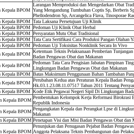
Larangan Memproduksi dan Mengedarkan Obat Tradi
an Kepala BPOM
Yang Mengandung Tumbuhan Coptis Sp, Berberis Sp
Phellodendron Sp, Arcangelica Flava, Tinosporae Ra
an Kepala BPOM
Tata Laksana Persetujuan Uji Klinik
an Kepala BPOM
Pedoman Uji Klinik Obat Herbal
an Kepala BPOM
Persyaratan Mutu Obat Tradisional
an Kepala BPOM
Tata Cara Sertifikasi Cara Produksi Pangan Olahan 
an Kepala BPOM
Pedoman Uji Toksisitas Nonklinik Secara In Vivo
Ketentuan Teknis Pelaksanaan Pemberian Tunjangan
an Kepala BPOM
Badan Pengawas Obat dan Makanan
Pedoman Tata Cara Pengisian Jabatan Pimpinan Ting
an Kepala BPOM
Lingkungan Badan Pengawas Obat dan Makanan
an Kepala BPOM
Batas Maksimum Penggunaan Bahan Tambahan Pan
Perubahan Kedua atas Peraturan Kepala Badan Pe
an Kepala BPOM
Hk.03.1.23.08.11.07517 Tahun 2011 Tentang Persya
an Kepala BPOM
Kode Etik Pegawai Negeri Sipil Di Lingkungan Ba
Pembentukan Kelompok Kerja Reformasi Birokrasi
an Kepala BPOM
Republik Indonesia
Pengangkatan Kepala dan Perangkat Lpse di Lingk
an Kepala BPOM
Makanan
an Kepala BPOM
Penetapan Visi dan Misi Badan Pengawas Obat dan
Penunjukan dan Penugasan Pejabat Badan Pengawas
an Kepala BPOM
Anggota Pelaksana Teknis Pembangunan dan Pelaksa