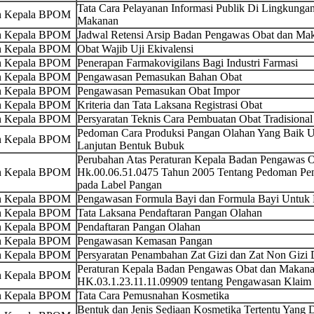
Tata Cara Pelayanan Informasi Publik Di Lingkung
an Kepala BPOM
Makanan
an Kepala BPOM
Jadwal Retensi Arsip Badan Pengawas Obat dan Mak
an Kepala BPOM
Obat Wajib Uji Ekivalensi
an Kepala BPOM
Penerapan Farmakovigilans Bagi Industri Farmasi
an Kepala BPOM
Pengawasan Pemasukan Bahan Obat
an Kepala BPOM
Pengawasan Pemasukan Obat Impor
an Kepala BPOM
Kriteria dan Tata Laksana Registrasi Obat
an Kepala BPOM
Persyaratan Teknis Cara Pembuatan Obat Tradisional
Pedoman Cara Produksi Pangan Olahan Yang Baik U
an Kepala BPOM
Lanjutan Bentuk Bubuk
Perubahan Atas Peraturan Kepala Badan Pengawas
an Kepala BPOM
Hk.00.06.51.0475 Tahun 2005 Tentang Pedoman Penc
pada Label Pangan
an Kepala BPOM
Pengawasan Formula Bayi dan Formula Bayi Untuk
an Kepala BPOM
Tata Laksana Pendaftaran Pangan Olahan
an Kepala BPOM
Pendaftaran Pangan Olahan
an Kepala BPOM
Pengawasan Kemasan Pangan
an Kepala BPOM
Persyaratan Penambahan Zat Gizi dan Zat Non Gizi
Peraturan Kepala Badan Pengawas Obat dan Makana
an Kepala BPOM
HK.03.1.23.11.11.09909 tentang Pengawasan Klaim 
an Kepala BPOM
Tata Cara Pemusnahan Kosmetika
Bentuk dan Jenis Sediaan Kosmetika Tertentu Yang D