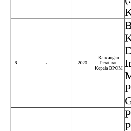
K
B
K
D
Rancangan
I
8
-
2020
Peraturan
Kepala BPOM
M
P
G
P
P