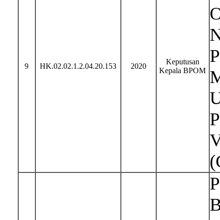
O
N
P
Keputusan
9
HK.02.02.1.2.04.20.153
2020
Kepala BPOM
M
U
P
V
(
P
B