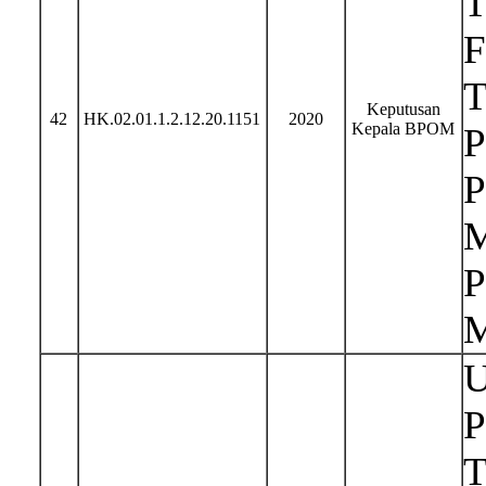
T
F
T
Keputusan
42
HK.02.01.1.2.12.20.1151
2020
Kepala BPOM
P
P
M
P
M
U
P
T