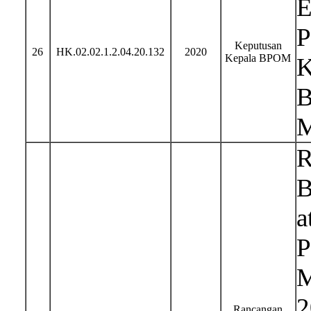
E
P
Keputusan
26
HK.02.02.1.2.04.20.132
2020
Kepala BPOM
K
B
M
R
B
a
P
M
2
Rancangan