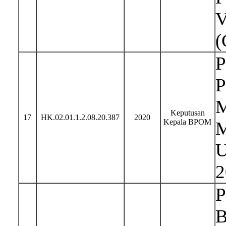
V
(
P
P
M
Keputusan
17
HK.02.01.1.2.08.20.387
2020
Kepala BPOM
M
U
2
P
B