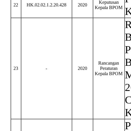
Keputusan
22
HK.02.02.1.2.20.428
2020
Kepala BPOM
K
R
B
P
B
Rancangan
23
-
2020
Peraturan
M
Kepala BPOM
2
C
K
P