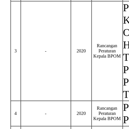
P
K
O
H
Rancangan
3
-
2020
Peraturan
T
Kepala BPOM
P
P
T
P
Rancangan
4
-
2020
Peraturan
P
Kepala BPOM