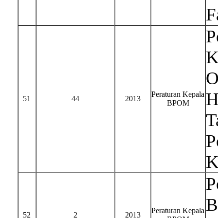
F
P
K
O
H
Peraturan Kepala
51
44
2013
BPOM
T
P
K
P
B
Peraturan Kepala
52
2
2013