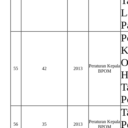
T
L
P
P
K
O
Peraturan Kepala
55
42
2013
BPOM
H
T
P
T
P
Peraturan Kepala
56
35
2013
BPOM