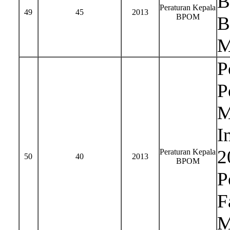
B
Peraturan Kepala
49
45
2013
BPOM
B
M
P
P
M
I
2
Peraturan Kepala
50
40
2013
BPOM
P
F
M