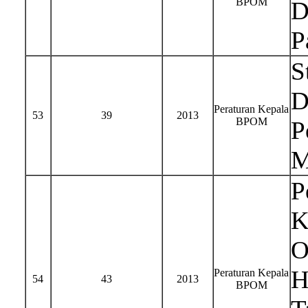
BPOM
D
P
S
D
Peraturan Kepala
53
39
2013
BPOM
P
M
P
K
O
H
Peraturan Kepala
54
43
2013
BPOM