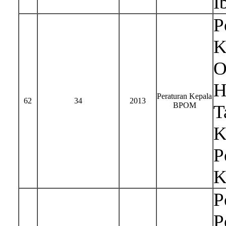
I
P
K
O
H
Peraturan Kepala
62
34
2013
BPOM
T
K
P
K
P
P