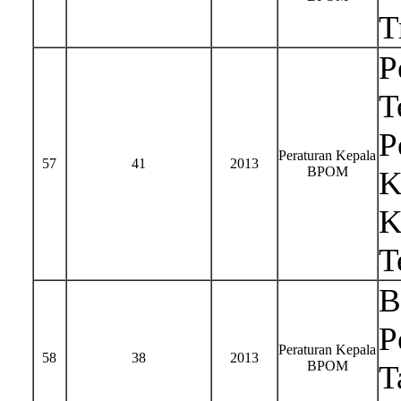
T
P
T
P
Peraturan Kepala
57
41
2013
BPOM
K
K
T
B
P
Peraturan Kepala
58
38
2013
BPOM
T