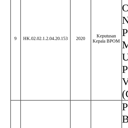
O
N
P
Keputusan
9
HK.02.02.1.2.04.20.153
2020
Kepala BPOM
M
U
P
V
(
P
B