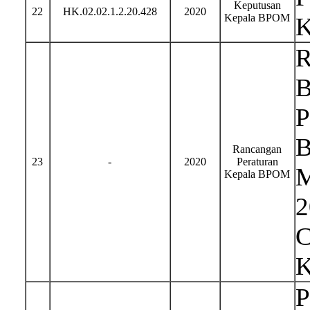
Keputusan
22
HK.02.02.1.2.20.428
2020
Kepala BPOM
K
R
B
P
B
Rancangan
23
-
2020
Peraturan
M
Kepala BPOM
2
C
K
P