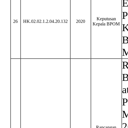
E
P
Keputusan
26
HK.02.02.1.2.04.20.132
2020
Kepala BPOM
K
B
M
R
B
a
P
M
2
Rancangan