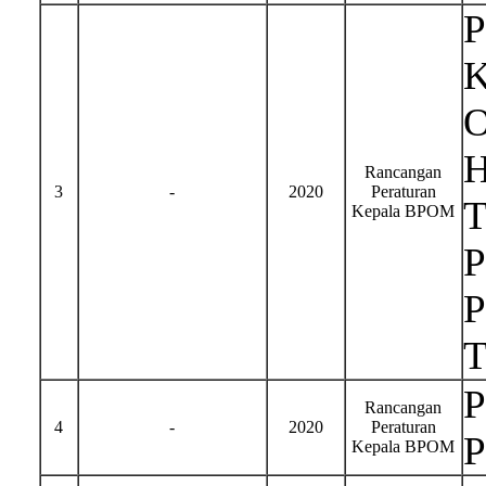
P
K
O
H
Rancangan
3
-
2020
Peraturan
T
Kepala BPOM
P
P
T
P
Rancangan
4
-
2020
Peraturan
P
Kepala BPOM