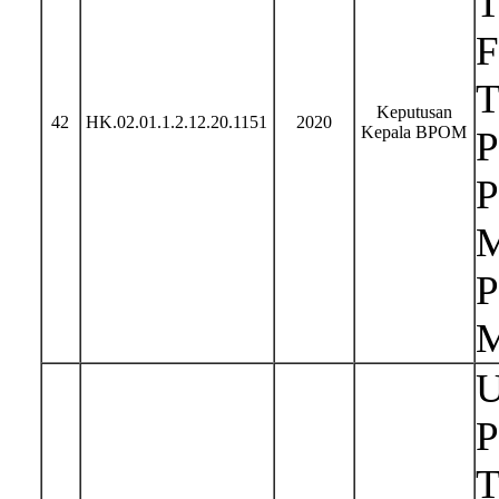
T
F
T
Keputusan
42
HK.02.01.1.2.12.20.1151
2020
Kepala BPOM
P
P
M
P
M
U
P
T