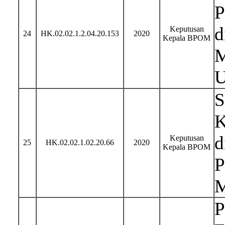
P
d
Keputusan
24
HK.02.02.1.2.04.20.153
2020
Kepala BPOM
M
U
S
K
d
Keputusan
25
HK.02.02.1.02.20.66
2020
Kepala BPOM
P
M
P