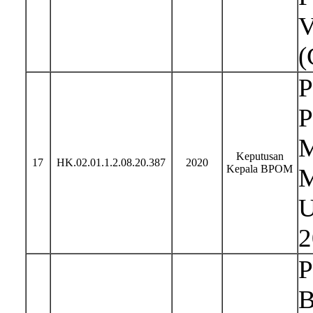
V
(
P
P
M
Keputusan
17
HK.02.01.1.2.08.20.387
2020
Kepala BPOM
M
U
2
P
B