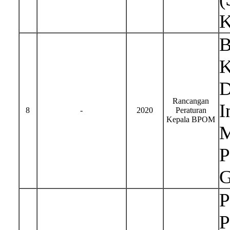
K
B
K
D
Rancangan
I
8
-
2020
Peraturan
Kepala BPOM
M
P
G
P
P