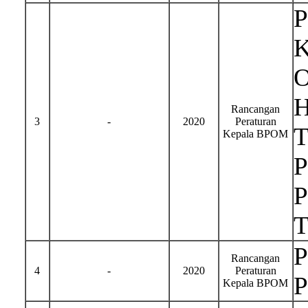
P
K
O
H
Rancangan
3
-
2020
Peraturan
T
Kepala BPOM
P
P
T
P
Rancangan
4
-
2020
Peraturan
P
Kepala BPOM