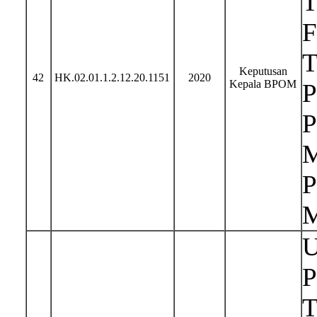
T
F
T
Keputusan
42
HK.02.01.1.2.12.20.1151
2020
Kepala BPOM
P
P
M
P
M
U
P
T