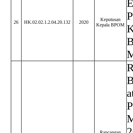
E
P
Keputusan
26
HK.02.02.1.2.04.20.132
2020
Kepala BPOM
K
B
M
R
B
a
P
M
2
Rancangan