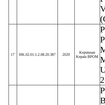
V
(
P
P
M
Keputusan
17
HK.02.01.1.2.08.20.387
2020
Kepala BPOM
M
U
2
P
B