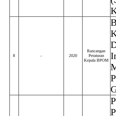
K
B
K
D
Rancangan
I
8
-
2020
Peraturan
Kepala BPOM
M
P
G
P
P