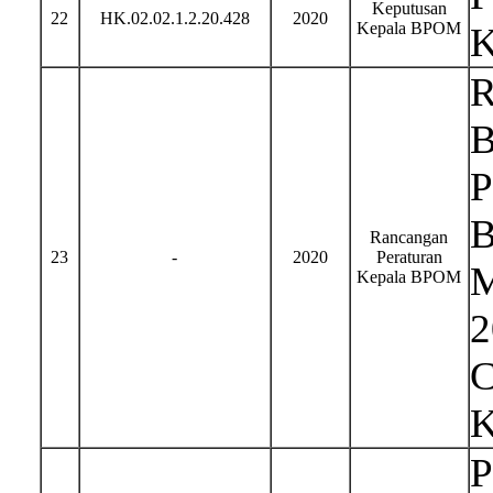
Keputusan
22
HK.02.02.1.2.20.428
2020
Kepala BPOM
K
R
B
P
B
Rancangan
23
-
2020
Peraturan
M
Kepala BPOM
2
C
K
P