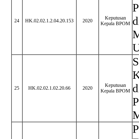
P
d
Keputusan
24
HK.02.02.1.2.04.20.153
2020
Kepala BPOM
M
U
S
K
d
Keputusan
25
HK.02.02.1.02.20.66
2020
Kepala BPOM
P
M
P