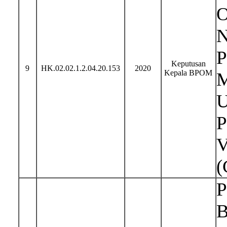
O
N
P
Keputusan
9
HK.02.02.1.2.04.20.153
2020
Kepala BPOM
M
U
P
V
(
P
B