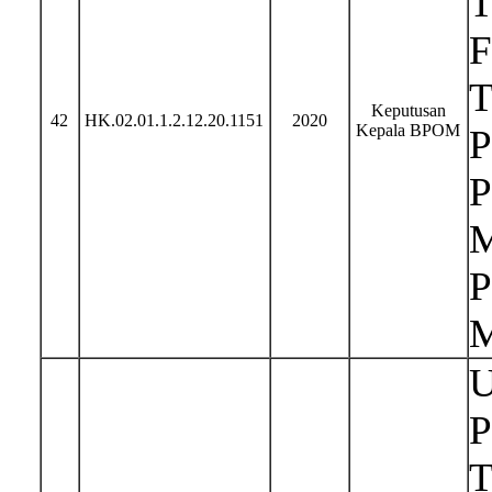
T
F
T
Keputusan
42
HK.02.01.1.2.12.20.1151
2020
Kepala BPOM
P
P
M
P
M
U
P
T