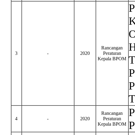
P
K
O
H
Rancangan
3
-
2020
Peraturan
T
Kepala BPOM
P
P
T
P
Rancangan
4
-
2020
Peraturan
P
Kepala BPOM