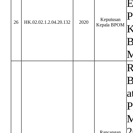
E
P
Keputusan
26
HK.02.02.1.2.04.20.132
2020
Kepala BPOM
K
B
M
R
B
a
P
M
2
Rancangan