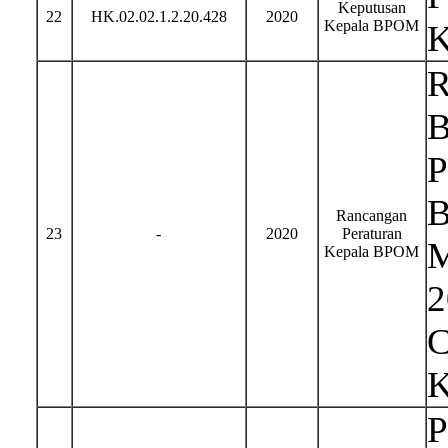
Keputusan
22
HK.02.02.1.2.20.428
2020
Kepala BPOM
K
R
B
P
B
Rancangan
23
-
2020
Peraturan
M
Kepala BPOM
2
C
K
P