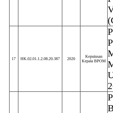
V
(
P
P
M
Keputusan
17
HK.02.01.1.2.08.20.387
2020
Kepala BPOM
M
U
2
P
B