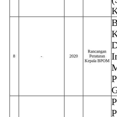
K
B
K
D
Rancangan
I
8
-
2020
Peraturan
Kepala BPOM
M
P
G
P
P